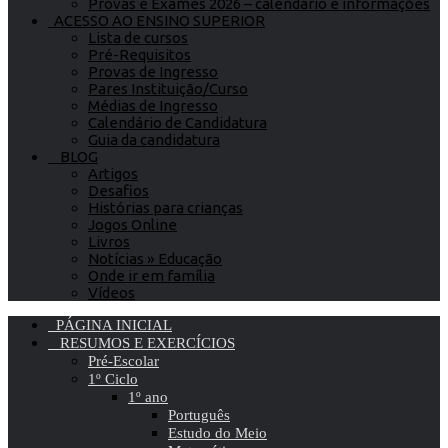
Provas e Exames 2026 – calendário e informações
ACESSO AO ENSINO SUPERIOR
Lista de cursos
Pré-Requisitos
Provas de Ingresso
Pares Instituição/Curso
Médias de Ingresso
Calendário de Candidatura
Guia da candidatura
BLOG
Artigos
Desafios
Histórias para crianças
Jogos Online
Livros
Notícias » Educação
Onde ir em família
Vídeos
PÁGINA INICIAL
RESUMOS E EXERCÍCIOS
Pré-Escolar
1º Ciclo
1º ano
Português
Estudo do Meio