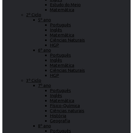
Estudo do Meio
Matemática
2º Ciclo
5º ano
Português
Inglês
Matemática
Ciências Naturais
HGP
6º ano
Português
Inglês
Matemática
Ciências Naturais
HGP
3º Ciclo
7º ano
Português
Inglês
Matemática
Físico-Química
Ciências naturais
História
Geografia
8º ano
Português