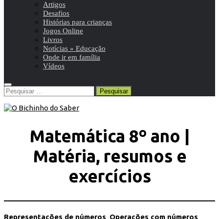
Artigos
Desafios
Histórias para crianças
Jogos Online
Livros
Notícias » Educação
Onde ir em família
Vídeos
Pesquisar
por:
Matemática 8º ano |
Matéria, resumos e
exercícios
Representações de números
Operações com números