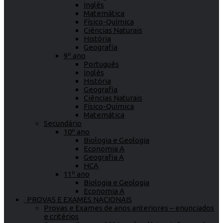
Inglês
Matemática
Físico-Química
Ciências Naturais
História
Geografia
9º ano
Português
Inglês
História
Geografia
Ciências Naturais
Físico-Química
Matemática
Secundário
10º ano
Biologia e Geologia
Economia A
Geografia A
HCA
11º ano
Biologia e Geologia
Economia A
PROVAS E EXAMES NACIONAIS
Provas e Exames de anos anteriores – enunciados
e critérios