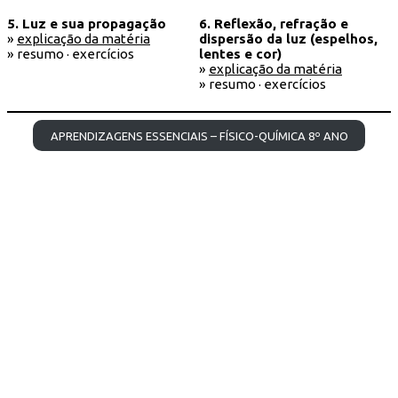
5. Luz e sua propagação
6. Reflexão, refração e
»
explicação da matéria
dispersão da luz (espelhos,
» resumo · exercícios
lentes e cor)
»
explicação da matéria
» resumo · exercícios
APRENDIZAGENS ESSENCIAIS – FÍSICO-QUÍMICA 8º ANO