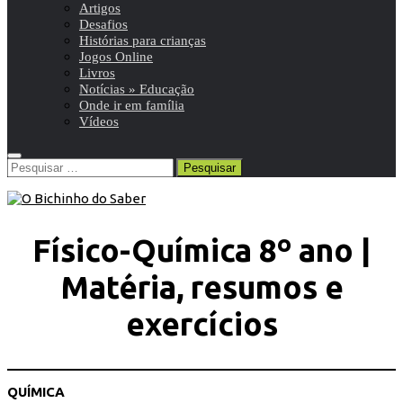
Artigos
Desafios
Histórias para crianças
Jogos Online
Livros
Notícias » Educação
Onde ir em família
Vídeos
Pesquisar
por:
Físico-Química 8º ano |
Matéria, resumos e
exercícios
QUÍMICA