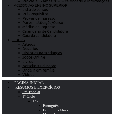
Provas e Exames 2026 – calendário e informações
ACESSO AO ENSINO SUPERIOR
Lista de cursos
Pré-Requisitos
Provas de Ingresso
Pares Instituição/Curso
Médias de Ingresso
Calendário de Candidatura
Guia da candidatura
BLOG
Artigos
Desafios
Histórias para crianças
Jogos Online
Livros
Notícias » Educação
Onde ir em família
Vídeos
PÁGINA INICIAL
RESUMOS E EXERCÍCIOS
Pré-Escolar
1º Ciclo
1º ano
Português
Estudo do Meio