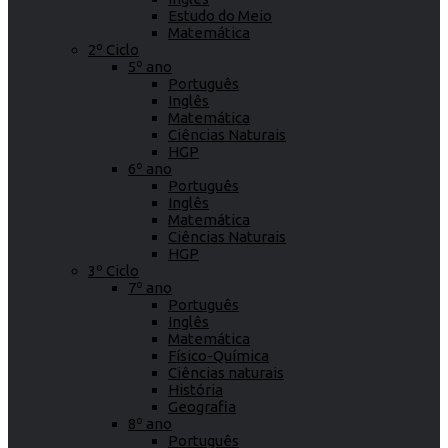
Estudo do Meio
Matemática
2º Ciclo
5º ano
Português
Inglês
Matemática
Ciências Naturais
HGP
6º ano
Português
Inglês
Matemática
Ciências Naturais
HGP
3º Ciclo
7º ano
Português
Inglês
Matemática
Físico-Química
Ciências naturais
História
Geografia
8º ano
Português