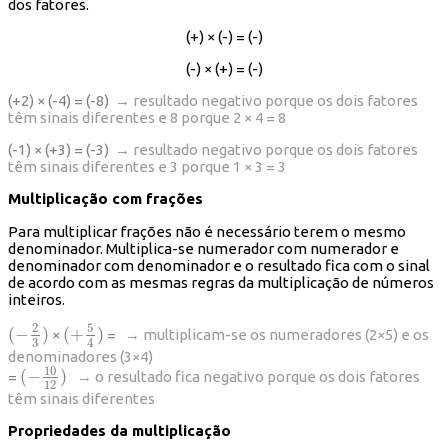
dos fatores.
(+) × (-) = (-)
(-) × (+) = (-)
(+2) × (-4) = (-8)
→ resultado negativo porque os dois fatores
têm sinais diferentes e 8 porque 2 × 4 = 8
(-1) × (+3) = (-3)
→ resultado negativo porque os dois fatores
têm sinais diferentes e 3 porque 1 × 3 = 3
Multiplicação com frações
Para multiplicar frações não é necessário terem o mesmo
denominador. Multiplica-se numerador com numerador e
denominador com denominador e o resultado fica com o sinal
de acordo com as mesmas regras da multiplicação de números
inteiros.
5
2
(
−
)
(
+
)
×
=
→ multiplicam-se os numeradores (2×5) e os
(
−
2
3
)
(
+
5
4
)
3
4
denominadores (3×4)
10
(
−
)
=
→ o resultado fica negativo porque os dois fatores
(
−
10
12
)
12
têm sinais diferentes
Propriedades da multiplicação