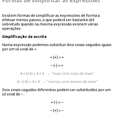
Formas de simplificar as expressões
Existem formas de simplificar as expressões de forma a
efetuar menos passos, o que poderá ser bastante útil
sobretudo quando na mesma expressão existem várias
operações.
Simplificação da escrita
Numa expressão podemos substituir dois sinais seguidos iguais
por um só sinal de + .
+ (+) = +
– (-) = +
4 + (+3) = 4 + 3
→ “mais com mais dá mais”
4 – (-3) = 4 + 3
→ “menos com menos dá mais”
Dois sinais seguidos diferentes podem ser substituídos por um
só sinal de – .
+ (-) = –
– (+) = –