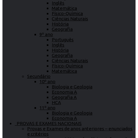
Inglês
Matemática
Físico-Química
Ciências Naturais
História
Geografia
9º ano
Português
Inglês
História
Geografia
Ciências Naturais
Físico-Química
Matemática
Secundário
10º ano
Biologia e Geologia
Economia A
Geografia A
HCA
11º ano
Biologia e Geologia
Economia A
PROVAS E EXAMES NACIONAIS
Provas e Exames de anos anteriores – enunciados
e critérios