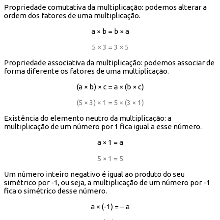
Propriedade comutativa da multiplicação: podemos alterar a
ordem dos fatores de uma multiplicação.
a × b = b × a
5 × 3 = 3 × 5
Propriedade associativa da multiplicação: podemos associar de
forma diferente os fatores de uma multiplicação.
(a × b) × c = a × (b × c)
(5 × 3) × 1 = 5 × (3 × 1)
Existência do elemento neutro da multiplicação: a
multiplicação de um número por 1 fica igual a esse número.
a × 1 = a
5 × 1 = 5
Um número inteiro negativo é igual ao produto do seu
simétrico por -1, ou seja, a multiplicação de um número por -1
fica o simétrico desse número.
a × (-1) = – a