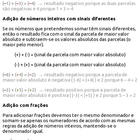
(
–
1) + (
–
3) = (
–
4)
→ resultado negativo porque as duas parcelas
são negativas e 4 porque 1 + 3 = 4
A
dição de números inteiros com sinais diferentes
Se os números que pretendemos somar têm sinais diferentes,
então o resultado fica com o sinal da parcela de maior valor
absoluto e subtraem-se os valores absolutos das parcelas (o
maior pelo menor).
(+) + (-) = (sinal da parcela com maior valor absoluto)
(-) + (+) = (sinal da parcela com maior valor absoluto)
(
–
6) + (
+
4) = (
–
2)
→ resultado negativo porque a parcela de
maior valor absoluto é negativa ( |-6| > |+4| ) e 2 porque 6 – 4 = 2
(
–
3) + (
+
5) = (
+
2)
→ resultado positivo porque a parcela de
maior valor absoluto é positiva ( |-3| < |+5| ) e 2 porque 5 – 3 = 2
Adição com frações
Para adicionar frações devemos ter o mesmo denominador e
somam-se apenas os numeradores de acordo com as mesmas
regras da adição de números inteiros, mantendo-se o
denominador igual.