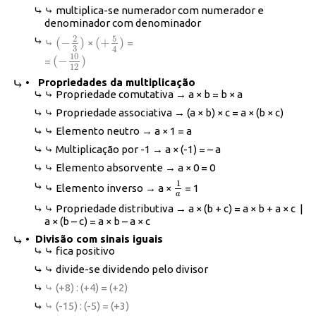
⤷ multiplica-se numerador com numerador e
denominador com denominador
5
2
(
−
)
(
+
)
⤷
×
=
(
−
2
3
)
(
+
5
4
)
3
4
10
(
−
)
=
(
−
10
12
)
12
• Propriedades da multiplicação
⤷ Propriedade comutativa → a × b = b × a
⤷ Propriedade associativa → (a × b) × c = a × (b × c)
⤷ Elemento neutro → a × 1 = a
⤷ Multiplicação por -1 → a × (-1) = – a
⤷ Elemento absorvente → a × 0 = 0
1
⤷ Elemento inverso → a ×
= 1
1
a
a
⤷ Propriedade distributiva → a × (b + c) = a × b + a × c |
a × (b – c) = a × b – a × c
• Divisão com sinais iguais
⤷ fica positivo
⤷ divide-se dividendo pelo divisor
⤷ (+8) : (+4) = (+2)
⤷ (-15) : (-5) = (+3)