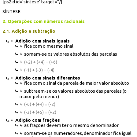
[ps2id id=’síntese’ target=”/]
SÍNTESE
2. Operações com números racionais
2.1. Adição e subtração
• Adição com sinais iguais
⤷ fica com o mesmo sinal
⤷ somam-se os valores absolutos das parcelas
⤷ (+2) + (+4) = (+6)
⤷ (-1) + (-3) = (-4)
• A
dição com sinais diferentes
⤷ fica com o sinal da parcela de maior valor absoluto
⤷ subtraem-se os valores absolutos das parcelas (o
maior pelo menor)
⤷ (-6) + (+4) = (-2)
⤷ (-3) + (+5) = (+2)
• Adição com frações
⤷ as frações devem ter o mesmo denominador
⤷ somam-se os numeradores, denominador fica igual