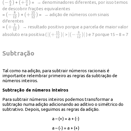
5
2
(
−
)
(
+
)
+
=
→ denominadores diferentes, por isso temos
(
−
2
3
)
(
+
5
4
)
3
4
de descobrir frações equivalentes
8
15
(
−
)
(
+
)
=
+
=
→ adição de números com sinais
(
−
8
12
)
(
+
15
12
)
12
12
diferentes
7
(
+
)
=
→ resultado positivo porque a parcela de maior valor
(
+
7
12
)
12
15
8
|
(
+
)
|
|
(
−
)
|
absoluto era positiva (
>
) e 7 porque 15 – 8 = 7
|
(
+
15
12
)
|
|
(
−
8
12
)
|
12
12
Subtração
Tal como na adição, para subtrair números racionais é
importante relembrar primeiro as regras da subtração de
números inteiros.
Subtração de números inteiros
Para subtrair números inteiros podemos transformar a
subtração numa adição adicionando ao aditivo o simétrico do
subtrativo. Depois, seguimos as regras da adição.
a – (+) = a + (-)
a – (-) = a + (+)