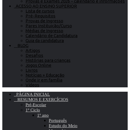
Provas e Exames 2026 – calendário e informações
ACESSO AO ENSINO SUPERIOR
Lista de cursos
Pré-Requisitos
Provas de Ingresso
Pares Instituição/Curso
Médias de Ingresso
Calendário de Candidatura
Guia da candidatura
BLOG
Artigos
Desafios
Histórias para crianças
Jogos Online
Livros
Notícias » Educação
Onde ir em família
Vídeos
PÁGINA INICIAL
RESUMOS E EXERCÍCIOS
Pré-Escolar
1º Ciclo
1º ano
Português
Estudo do Meio