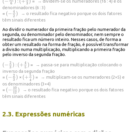
(
−
)
(
+
)
:
=
→ dividem-se os numeradores (16 : 4) e os
(
−
16
6
)
(
+
4
3
)
3
6
denominadores (6 : 3)
4
(
−
)
=
→ o resultado fica negativo porque os dois fatores
(
−
4
2
)
2
têm sinais diferentes
Ao dividir o numerador da primeira fração pelo numerador da
segunda, ou denominador pelo denominador, nem sempre o
resultado fica um número inteiro. Nesses casos, de forma a
obter um resultado na forma de fração, é possível transformar
a divisão numa multiplicação, multiplicando a primeira fração
pelo inverso da segunda fração.
2
4
(
−
)
(
+
)
:
=
→ passa-se para multiplicação colocando o
(
−
2
3
)
(
+
4
5
)
3
5
inverso da segunda fração
5
2
(
−
)
(
+
)
=
×
=
→ multiplicam-se os numeradores (2×5) e
(
−
2
3
)
(
+
5
4
)
3
4
os denominadores (3×4)
10
(
−
)
=
→ o resultado fica negativo porque os dois fatores
(
−
10
12
)
12
têm sinais diferentes
2.3. Expressões numéricas