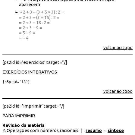
aparecem
⤷
2 + 3 – (3 + 5 × 3) : 2 =
= 2 + 3 – (3 + 15) : 2 =
= 2 + 3 – 18 : 2 =
= 2 + 3 – 9 =
= 5 – 9 =
= – 4
voltar ao topo
[ps2id id=’exercícios’ target=”/]
EXERCÍCIOS INTERATIVOS
[h5p id="18"]
voltar ao topo
[ps2id id=’imprimir’ target=”/]
PARA IMPRIMIR
Revisão da matéria
2. Operações com números racionais |
resumo
⋅
síntese