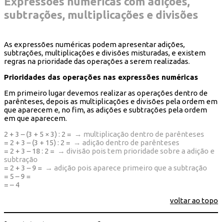
Expressões numéricas com adições,
subtrações, multiplicações e divisões
As expressões numéricas podem apresentar adições,
subtrações, multiplicações e divisões misturadas, e existem
regras na prioridade das operações a serem realizadas.
Prioridades das operações nas expressões numéricas
Em primeiro lugar devemos realizar as operações dentro de
parênteses, depois as multiplicações e divisões pela ordem em
que aparecem e, no fim, as adições e subtrações pela ordem
em que aparecem.
2 + 3 – (3 + 5 × 3) : 2 =
→ multiplicação dentro de parênteses
= 2 + 3 – (3 + 15) : 2 =
→ adição dentro de parênteses
= 2 + 3 – 18 : 2 =
→ divisão pois tem prioridade sobre a adição e
subtração
= 2 + 3 – 9 =
→ adição pois aparece primeiro que a subtração
= 5 – 9 =
= – 4
voltar ao topo