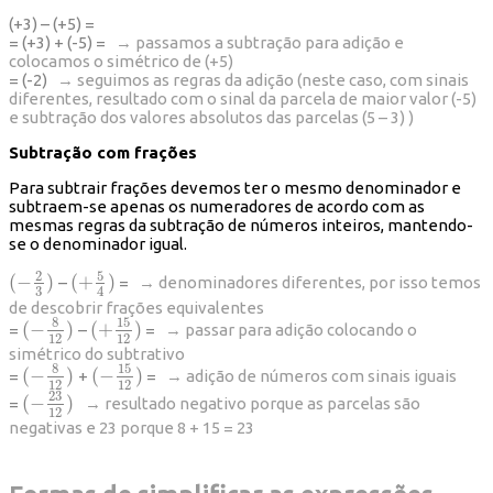
(+3) – (+5) =
= (+3) + (-5) =
→ passamos a subtração para adição e
colocamos o simétrico de (+5)
= (-2)
→ seguimos as regras da adição (neste caso, com sinais
diferentes, resultado com o sinal da parcela de maior valor (-5)
e subtração dos valores absolutos das parcelas (5 – 3) )
Subtração com frações
Para subtrair frações devemos ter o mesmo denominador e
subtraem-se apenas os numeradores de acordo com as
mesmas regras da subtração de números inteiros, mantendo-
se o denominador igual.
5
2
(
−
)
(
+
)
–
=
→ denominadores diferentes, por isso temos
(
−
2
3
)
(
+
5
4
)
3
4
de descobrir frações equivalentes
8
15
(
−
)
(
+
)
=
–
=
→ passar para adição colocando o
(
−
8
12
)
(
+
15
12
)
12
12
simétrico do subtrativo
8
15
(
−
)
(
−
)
=
+
=
→ adição de números com sinais iguais
(
−
8
12
)
(
−
15
12
)
12
12
23
(
−
)
=
→ resultado negativo porque as parcelas são
(
−
23
12
)
12
negativas e 23 porque 8 + 15 = 23