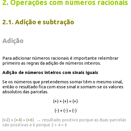
2. Operações com números racionais
2.1. Adição e subtração
Adição
Para adicionar números racionais é importante relembrar
primeiro as regras da adição de números inteiros.
Adição de números inteiros com sinais iguais
Se os números que pretendemos somar têm o mesmo sinal,
então o resultado fica com esse sinal e somam-se os valores
absolutos das parcelas.
(+) + (+) = (+)
(-) + (-) = (-)
(
+
2) + (
+
4) = (
+
6)
→ resultado positivo porque as duas parcelas
são positivas e 6 porque 2 + 4 = 6