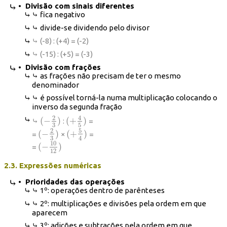
• Divisão
com sinais diferentes
⤷ fica negativo
⤷ divide-se dividendo pelo divisor
⤷ (-8) : (+4) = (-2)
⤷ (-15) : (+5) = (-3)
• Divisão com frações
⤷ as frações não precisam de ter o mesmo
denominador
⤷ é possível torná-la numa multiplicação colocando o
inverso da segunda fração
2
4
(
−
)
(
+
)
⤷
:
=
(
−
2
3
)
(
+
4
5
)
3
5
5
2
(
−
)
(
+
)
=
×
=
(
−
2
3
)
(
+
5
4
)
3
4
10
(
−
)
=
(
−
10
12
)
12
2.3. Expressões numéricas
• Prioridades das operações
⤷ 1º: operações dentro de parênteses
⤷ 2º: multiplicações e divisões pela ordem em que
aparecem
⤷ 3º: adições e subtrações pela ordem em que