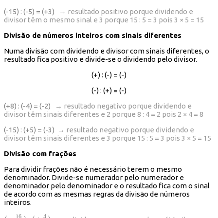
(-15) : (-5) = (+3)
→ resultado positivo porque dividendo e
divisor têm o mesmo sinal e 3 porque 15 : 5 = 3 pois 3 × 5 = 15
Divisão
de números inteiros com sinais diferentes
Numa divisão com dividendo e divisor com sinais diferentes, o
resultado fica positivo e divide-se o dividendo pelo divisor.
(+) : (-) = (-)
(-) : (+) = (-)
(+8) : (-4) = (-2)
→ resultado negativo porque dividendo e
divisor têm sinais diferentes e 2 porque 8 : 4 = 2 pois 2 × 4 = 8
(-15) : (+5) = (-3)
→ resultado negativo porque dividendo e
divisor têm sinais diferentes e 3 porque 15 : 5 = 3 pois 3 × 5 = 15
Divisão com frações
Para dividir frações não é necessário terem o mesmo
denominador. Divide-se numerador pelo numerador e
denominador pelo denominador e o resultado fica com o sinal
de acordo com as mesmas regras da divisão de números
inteiros.
16
4