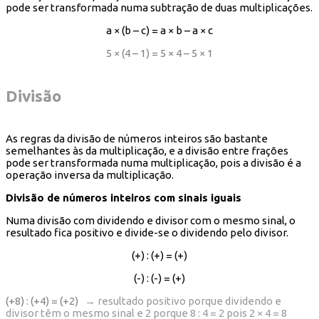
pode ser transformada numa subtração de duas multiplicações.
a × (b – c) = a × b – a × c
5 × (4 – 1) = 5 × 4 – 5 × 1
Divisão
As regras da divisão de números inteiros são bastante
semelhantes às da multiplicação, e a divisão entre frações
pode ser transformada numa multiplicação, pois a divisão é a
operação inversa da multiplicação.
Divisão de números inteiros com sinais iguais
Numa divisão com dividendo e divisor com o mesmo sinal, o
resultado fica positivo e divide-se o dividendo pelo divisor.
(+) : (+) = (+)
(-) : (-) = (+)
(+8) : (+4) = (+2)
→ resultado positivo porque dividendo e
divisor têm o mesmo sinal e 2 porque 8 : 4 = 2 pois 2 × 4 = 8