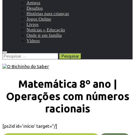
Artigos
Desafios
Histórias para crianças
Jogos Online
Livros
Notícias » Educação
Onde ir em família
Vídeos
Pesquisar
por:
Matemática 8º ano |
Operações com números
racionais
[ps2id id=’início’ target=”/]