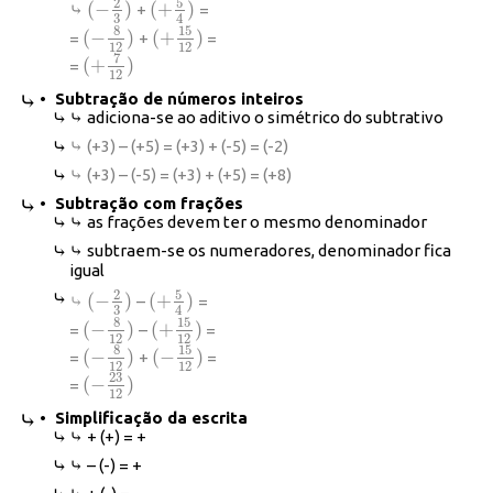
5
2
(
−
)
(
+
)
⤷
+
=
(
−
2
3
)
(
+
5
4
)
3
4
8
15
(
−
)
(
+
)
=
+
=
(
−
8
12
)
(
+
15
12
)
12
12
7
(
+
)
=
(
+
7
12
)
12
• Subtração de números inteiros
⤷ adiciona-se ao aditivo o simétrico do subtrativo
⤷ (+3) – (+5) = (+3) + (-5) = (-2)
⤷ (+3) – (-5) = (+3) + (+5) = (+8)
• Subtração com frações
⤷ as frações devem ter o mesmo denominador
⤷ subtraem-se os numeradores, denominador fica
igual
5
2
(
−
)
(
+
)
⤷
–
=
(
−
2
3
)
(
+
5
4
)
3
4
8
15
(
−
)
(
+
)
=
–
=
(
−
8
12
)
(
+
15
12
)
12
12
8
15
(
−
)
(
−
)
=
+
=
(
−
8
12
)
(
−
15
12
)
12
12
23
(
−
)
=
(
−
23
12
)
12
• Simplificação da escrita
⤷ + (+) = +
⤷ – (-) = +