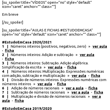
[su_spoiler title=”VÍDEOS” open=”no” style=”default”
icon=”caret” anchor=”” class=””]
Em breve
[/su_spoiler]
[su_spoiler title=”AULAS E FICHAS #ESTUDOEMCASA”
open=”no” style=”default” icon=”caret” anchor=”” class=””]
#EstudoEmCasa 2020/2021
1 |
Números inteiros (positivos, negativos, zero) »
ver aula
·
ficha
2 |
Números inteiros: Adição e subtração »
ver aula
·
ficha
3 |
Números inteiros: Subtração. Adição algébrica.
Simplificação da escrita »
ver aula
·
ficha
4 |
Números inteiros: Multiplicação. Expressões numéricas
com adição, subtração e multiplicação »
ver aula
·
ficha
5 |
Divisão de números inteiros. Expressões numéricas com
números inteiros »
ver aula
·
ficha
6 |
Adição de números racionais »
ver a aula
·
ficha
7 |
Subtração de números racionais »
ver a aula
·
ficha
8 |
Multiplicação e divisão de números racionais »
ver a
aula
·
ficha
#EstudoEmCasa 2019/2020