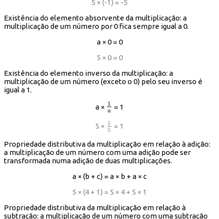
5 × (-1) = -5
Existência do elemento absorvente da multiplicação: a
multiplicação de um número por 0 fica sempre igual a 0.
a × 0 = 0
5 × 0 = 0
Existência do elemento inverso da multiplicação: a
multiplicação de um número (exceto o 0) pelo seu inverso é
igual a 1.
1
a ×
= 1
1
a
a
1
5 ×
= 1
1
5
5
Propriedade distributiva da multiplicação em relação à adição:
a multiplicação de um número com uma adição pode ser
transformada numa adição de duas multiplicações.
a × (b + c) = a × b + a × c
5 × (4 + 1) = 5 × 4 + 5 × 1
Propriedade distributiva da multiplicação em relação à
subtração: a multiplicação de um número com uma subtração