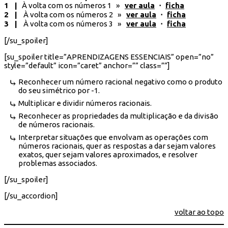
1 |
À volta com os números 1 »
ver aula
⋅
ficha
2 |
À volta com os números 2 »
ver aula
⋅
ficha
3 |
À volta com os números 3 »
ver aula
⋅
ficha
[/su_spoiler]
[su_spoiler title=”APRENDIZAGENS ESSENCIAIS” open=”no”
style=”default” icon=”caret” anchor=”” class=””]
Reconhecer um número racional negativo como o produto
do seu simétrico por -1.
Multiplicar e dividir números racionais.
Reconhecer as propriedades da multiplicação e da divisão
de números racionais.
Interpretar situações que envolvam as operações com
números racionais, quer as respostas a dar sejam valores
exatos, quer sejam valores aproximados, e resolver
problemas associados.
[/su_spoiler]
[/su_accordion]
voltar ao topo