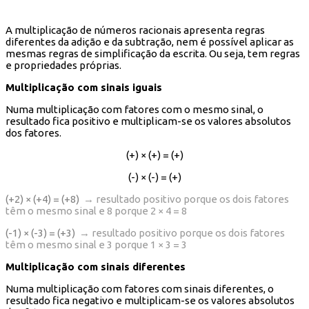
A multiplicação de números racionais apresenta regras
diferentes da adição e da subtração, nem é possível aplicar as
mesmas regras de simplificação da escrita. Ou seja, tem regras
e propriedades próprias.
Multiplicação com sinais iguais
Numa multiplicação com fatores com o mesmo sinal, o
resultado fica positivo e multiplicam-se os valores absolutos
dos fatores.
(+) × (+) = (+)
(-) × (-) = (+)
(+2) × (+4) = (+8)
→ resultado positivo porque os dois fatores
têm o mesmo sinal e 8 porque 2 × 4 = 8
(-1) × (-3) = (+3)
→ resultado positivo porque os dois fatores
têm o mesmo sinal e 3 porque 1 × 3 = 3
Multiplicação
com sinais diferentes
Numa multiplicação com fatores com sinais diferentes, o
resultado fica negativo e multiplicam-se os valores absolutos