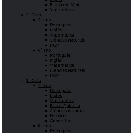
Estudo do Meio
Matemática
2º Ciclo
5º ano
Português
Inglês
Matemática
Ciências Naturais
HGP
6º ano
Português
Inglês
Matemática
Ciências Naturais
HGP
3º Ciclo
7º ano
Português
Inglês
Matemática
Físico-Química
Ciências naturais
História
Geografia
8º ano
Português