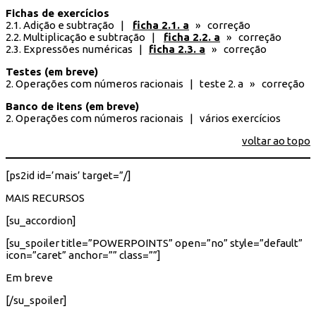
Fichas de exercícios
2.1. Adição e subtração |
ficha 2.1. a
» correção
2.2. Multiplicação e subtração |
ficha 2.2. a
» correção
2.3. Expressões numéricas |
ficha 2.3. a
» correção
Testes (em breve)
2. Operações com números racionais | teste 2. a » correção
Banco de itens (em breve)
2. Operações com números racionais | vários exercícios
voltar ao topo
[ps2id id=’mais’ target=”/]
MAIS RECURSOS
[su_accordion]
[su_spoiler title=”POWERPOINTS” open=”no” style=”default”
icon=”caret” anchor=”” class=””]
Em breve
[/su_spoiler]