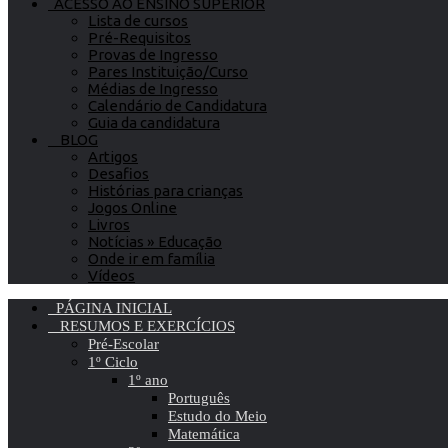
ACESSO AO ENSINO SUPERIOR
Lista de cursos
Pré-Requisitos
Provas de Ingresso
Pares Instituição/Curso
Médias de Ingresso
Calendário de Candidatura
Guia da candidatura
BLOG
Artigos
Desafios
Histórias para crianças
Jogos Online
Livros
Notícias » Educação
Onde ir em família
Vídeos
PÁGINA INICIAL
RESUMOS E EXERCÍCIOS
Pré-Escolar
1º Ciclo
1º ano
Português
Estudo do Meio
Matemática