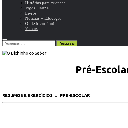
Histórias para crianças
Jogos Online
Livros
Notícias » Educação
Onde ir em família
Vídeos
Pesquisar
por:
Pré-Escola
RESUMOS E EXERCÍCIOS
»
PRÉ-ESCOLAR