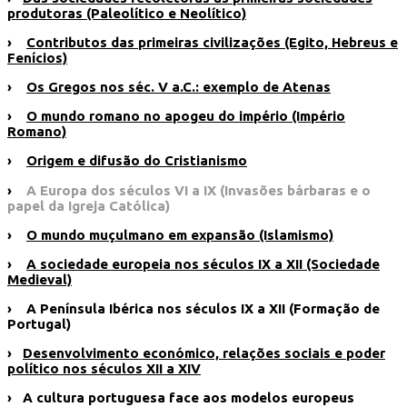
produtoras (Paleolítico e Neolítico)
›
Contributos das primeiras civilizações (Egito, Hebreus e
Fenícios)
›
Os Gregos nos séc. V a.C.: exemplo de Atenas
›
O mundo romano no apogeu do império (Império
Romano)
›
Origem e difusão do Cristianismo
›
A Europa dos séculos VI a IX (Invasões bárbaras e o
papel da Igreja Católica)
›
O mundo muçulmano em expansão (Islamismo)
›
A sociedade europeia nos séculos IX a XII (Sociedade
Medieval)
› A Península Ibérica nos séculos IX a XII (Formação de
Portugal)
›
Desenvolvimento económico, relações sociais e poder
político nos séculos XII a XIV
› A cultura portuguesa face aos modelos europeus