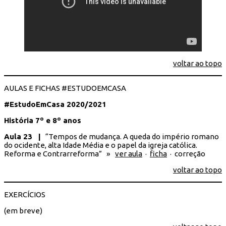
voltar ao topo
AULAS E FICHAS #ESTUDOEMCASA
#EstudoEmCasa 2020/2021
História 7º e 8º anos
Aula 23 |
“Tempos de mudança. A queda do império romano
do ocidente, alta Idade Média e o papel da igreja católica.
Reforma e Contrarreforma” »
ver aula
·
ficha
· correção
voltar ao topo
EXERCÍCIOS
(em breve)