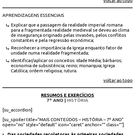
voltar ao topo
APRENDIZAGENS ESSENCIAIS
Explicar que a passagem da realidade imperial romana
para a fragmentada realidade medieval se deveu ao clima
de insegurança originado pelas invasões, pelos conflitos
constantes e pela regressão económica;
Reconhecer a importância da Igreja enquanto fator de
unidade numa realidade fragmentada;
Identificar/aplicar os conceitos: Idade Média; bárbaros;
economia de subsistência; reino; monarquia; Igreja
Católica; ordem religiosa; rutura.
voltar ao topo
RESUMOS E EXERCÍCIOS
7º ANO |
HISTÓRIA
[su_accordion]
[su_spoiler title=”MAIS CONTEÚDOS – HISTÓRIA – 7º ANO”
open=”no” style=”default” icon=”caret” anchor=”” class=””]
›
Das sociedades recoletoras às primeiras sociedades