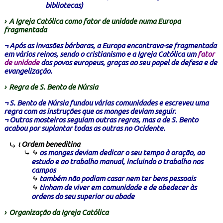
bibliotecas)
›
A Igreja Católica como fator de unidade numa Europa
fragmentada
¬ Após as invasões bárbaras, a Europa encontrava-se fragmentada
em vários reinos, sendo o cristianismo e a Igreja Católica um
fator
de unidade
dos povos europeus, graças ao seu papel de defesa e de
evangelização
.
›
Regra de S. Bento de Núrsia
¬ S. Bento de Núrsia fundou várias comunidades e escreveu uma
regra com as instruções que os monges deviam seguir.
¬ Outros mosteiros seguiam outras regras, mas a de S. Bento
acabou por suplantar todas as outras no Ocidente.
ι Ordem beneditina
⤷
os monges deviam dedicar o seu tempo à oração, ao
estudo e ao trabalho manual, incluindo o trabalho nos
campos
⤷
também não podiam casar nem ter bens pessoais
⤷
tinham de viver em comunidade e de obedecer às
ordens do seu superior ou abade
›
Organização da Igreja Católica