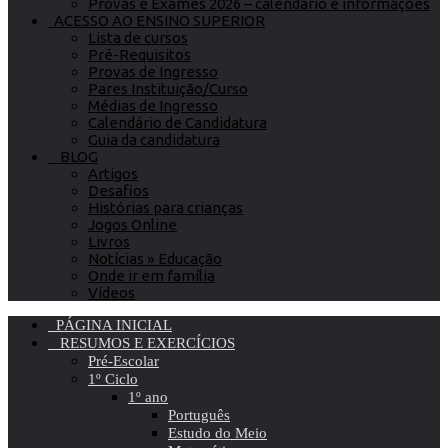
Provas e Exames 2026 – calendário e informações
ACESSO AO ENSINO SUPERIOR
Lista de cursos
Pré-Requisitos
Provas de Ingresso
Pares Instituição/Curso
Médias de Ingresso
Calendário de Candidatura
Guia da candidatura
BLOG
Artigos
Desafios
Histórias para crianças
Jogos Online
Livros
Notícias » Educação
Onde ir em família
Vídeos
PÁGINA INICIAL
RESUMOS E EXERCÍCIOS
Pré-Escolar
1º Ciclo
1º ano
Português
Estudo do Meio