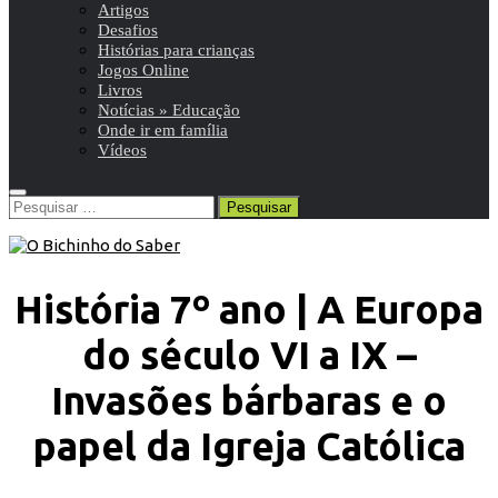
Artigos
Desafios
Histórias para crianças
Jogos Online
Livros
Notícias » Educação
Onde ir em família
Vídeos
Pesquisar
por:
História 7º ano | A Europa
do século VI a IX –
Invasões bárbaras e o
papel da Igreja Católica