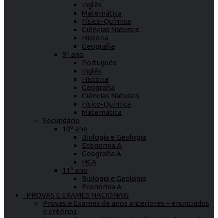
Inglês
Matemática
Físico-Química
Ciências Naturais
História
Geografia
9º ano
Português
Inglês
História
Geografia
Ciências Naturais
Físico-Química
Matemática
Secundário
10º ano
Biologia e Geologia
Economia A
Geografia A
HCA
11º ano
Biologia e Geologia
Economia A
PROVAS E EXAMES NACIONAIS
Provas e Exames de anos anteriores – enunciados
e critérios