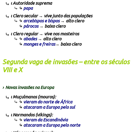
ι Autoridade suprema
⤷
papa
ι Clero secular → vive junto das populações
⤷
arcebispos e bispos
→ alto clero
⤷
párocos
→ baixo clero
ι Clero regular → vive nos mosteiros
⤷
abades
→ alto clero
⤷
monges e freiras
→ baixo clero
Segunda vaga de invasões – entre os séculos
VIII e X
› Novas invasões na Europa
ι Muçulmanos (mouros):
⤷
vieram do norte de África
⤷
atacaram a Europa pelo sul
ι Normandos (vikings):
⤷
vieram da Escandinávia
⤷
atacaram a Europa pelo norte