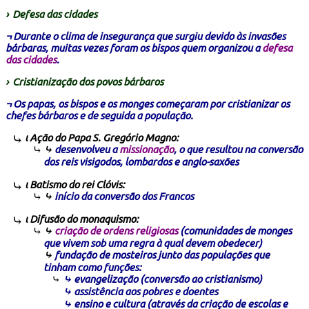
›
Defesa das cidades
¬ Durante o clima de insegurança que surgiu devido às invasões
bárbaras, muitas vezes foram os bispos quem organizou a
defesa
das cidades
.
›
Cristianização dos povos bárbaros
¬ Os papas, os bispos e os monges começaram por cristianizar os
chefes bárbaros e de seguida a população.
ι Ação do Papa S. Gregório Magno:
⤷
desenvolveu a
missionação
, o que resultou na conversão
dos reis visigodos, lombardos e anglo-saxões
ι Batismo do rei Clóvis:
⤷
início da conversão dos Francos
ι Difusão do monaquismo:
⤷
criação de ordens religiosas
(comunidades de monges
que vivem sob uma regra à qual devem obedecer)
⤷
fundação de mosteiros junto das populações que
tinham como funções:
⤷ evangelização (conversão ao cristianismo)
⤷ assistência aos pobres e doentes
⤷ ensino e cultura (através da criação de escolas e