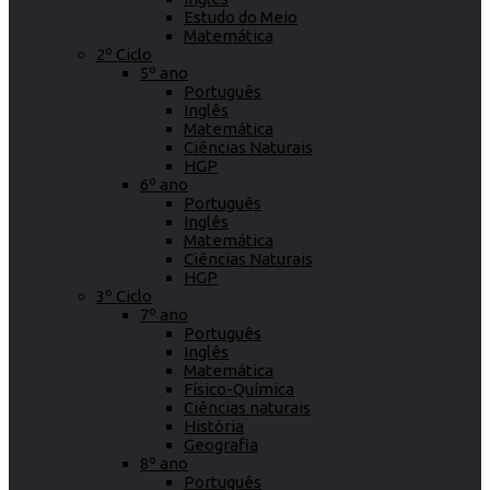
Estudo do Meio
Matemática
2º Ciclo
5º ano
Português
Inglês
Matemática
Ciências Naturais
HGP
6º ano
Português
Inglês
Matemática
Ciências Naturais
HGP
3º Ciclo
7º ano
Português
Inglês
Matemática
Físico-Química
Ciências naturais
História
Geografia
8º ano
Português