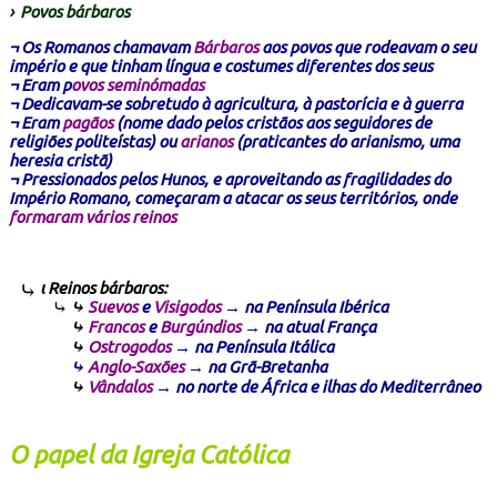
›
Povos bárbaros
¬ Os Romanos chamavam
Bárbaros
aos povos que rodeavam o seu
império e que tinham língua e costumes diferentes dos seus
¬ Eram p
ovos seminómadas
¬ Dedicavam-se sobretudo à agricultura, à pastorícia e à guerra
¬ Eram
pagãos
(nome dado pelos cristãos aos seguidores de
religiões politeístas) ou
arianos
(praticantes do arianismo, uma
heresia cristã)
¬ Pressionados pelos Hunos, e aproveitando as fragilidades do
Império Romano, começaram a atacar os seus territórios, onde
formaram vários reinos
ι Reinos bárbaros:
⤷
Suevos
e
Visigodos
→ na Península Ibérica
⤷
Francos
e
Burgúndios
→ na atual França
⤷
Ostrogodos
→ na Península Itálica
⤷
Anglo-Saxões
→ na Grã-Bretanha
⤷
Vândalos
→ no norte de África e ilhas do Mediterrâneo
O papel da Igreja Católica