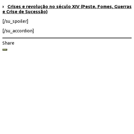
›
Crises e revolução no século XIV (Peste, Fomes, Guerras
e Crise de Sucessão)
[/su_spoiler]
[/su_accordion]
Share