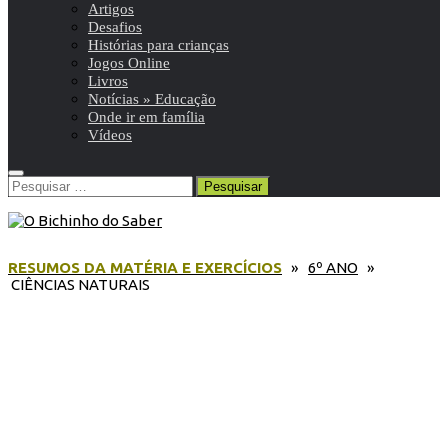
Artigos
Desafios
Histórias para crianças
Jogos Online
Livros
Notícias » Educação
Onde ir em família
Vídeos
Pesquisar
por:
RESUMOS DA MATÉRIA E EXERCÍCIOS
»
6º ANO
»
CIÊNCIAS NATURAIS