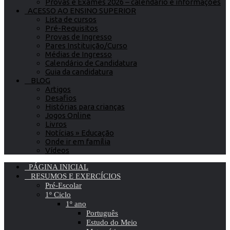
Provas e Exames 2026 – calendário e informações
ACESSO AO ENSINO SUPERIOR
Lista de cursos
Pré-Requisitos
Provas de Ingresso
Pares Instituição/Curso
Médias de Ingresso
Calendário de Candidatura
Guia da candidatura
BLOG
Artigos
Desafios
Histórias para crianças
Jogos Online
Livros
Notícias » Educação
Onde ir em família
Vídeos
PÁGINA INICIAL
RESUMOS E EXERCÍCIOS
Pré-Escolar
1º Ciclo
1º ano
Português
Estudo do Meio