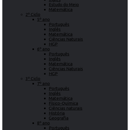
Estudo do Meio
Matemática
2º Ciclo
5º ano
Português
Inglês
Matemática
Ciências Naturais
HGP
6º ano
Português
Inglês
Matemática
Ciências Naturais
HGP
3º Ciclo
7º ano
Português
Inglês
Matemática
Físico-Química
Ciências naturais
História
Geografia
8º ano
Português