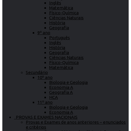
Inglês
Matemática
Físico-Química
Ciências Naturais
História
Geografia
9º ano
Português
Inglês
História
Geografia
Ciências Naturais
Físico-Química
Matemática
Secundário
10º ano
Biologia e Geologia
Economia A
Geografia A
HCA
11º ano
Biologia e Geologia
Economia A
PROVAS E EXAMES NACIONAIS
Provas e Exames de anos anteriores – enunciados
e critérios