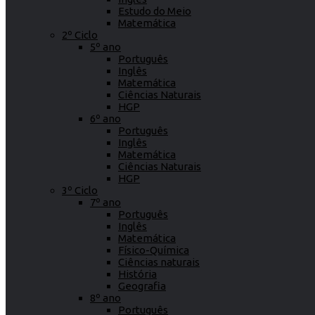
Estudo do Meio
Matemática
2º Ciclo
5º ano
Português
Inglês
Matemática
Ciências Naturais
HGP
6º ano
Português
Inglês
Matemática
Ciências Naturais
HGP
3º Ciclo
7º ano
Português
Inglês
Matemática
Físico-Química
Ciências naturais
História
Geografia
8º ano
Português