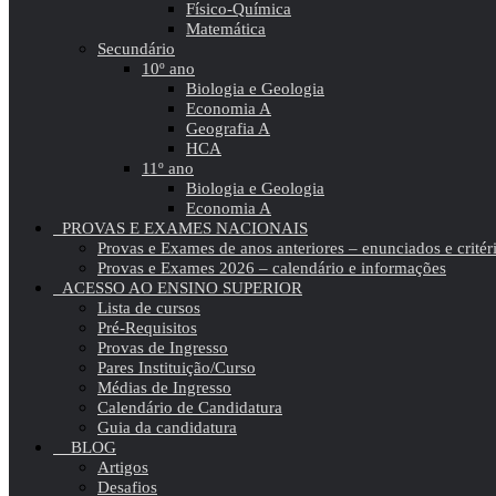
Físico-Química
Matemática
Secundário
10º ano
Biologia e Geologia
Economia A
Geografia A
HCA
11º ano
Biologia e Geologia
Economia A
PROVAS E EXAMES NACIONAIS
Provas e Exames de anos anteriores – enunciados e critér
Provas e Exames 2026 – calendário e informações
ACESSO AO ENSINO SUPERIOR
Lista de cursos
Pré-Requisitos
Provas de Ingresso
Pares Instituição/Curso
Médias de Ingresso
Calendário de Candidatura
Guia da candidatura
BLOG
Artigos
Desafios