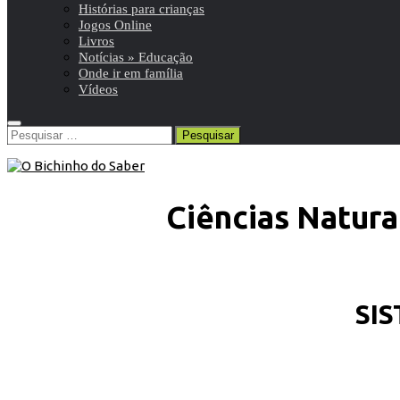
Histórias para crianças
Jogos Online
Livros
Notícias » Educação
Onde ir em família
Vídeos
Pesquisar
por:
Ciências Natura
SI