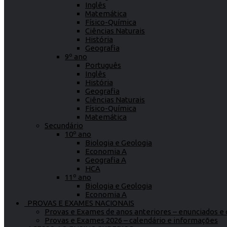
Inglês
Matemática
Físico-Química
Ciências Naturais
História
Geografia
9º ano
Português
Inglês
História
Geografia
Ciências Naturais
Físico-Química
Matemática
Secundário
10º ano
Biologia e Geologia
Economia A
Geografia A
HCA
11º ano
Biologia e Geologia
Economia A
PROVAS E EXAMES NACIONAIS
Provas e Exames de anos anteriores – enunciados e c
Provas e Exames 2026 – calendário e informações