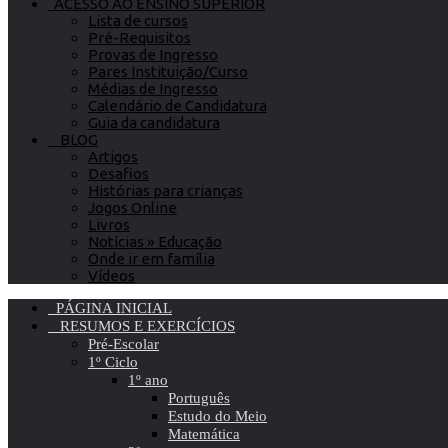
ACESSO AO ENSINO SUPERIOR
Lista de cursos
Pré-Requisitos
Provas de Ingresso
Pares Instituição/Curso
Médias de Ingresso
Calendário de Candidatura
Guia da candidatura
BLOG
Artigos
Desafios
Histórias para crianças
Jogos Online
Livros
Notícias » Educação
Onde ir em família
Vídeos
PÁGINA INICIAL
RESUMOS E EXERCÍCIOS
Pré-Escolar
1º Ciclo
1º ano
Português
Estudo do Meio
Matemática