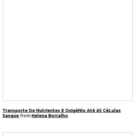
Transporte De Nutrientes E OxigéNio Até àS CéLulas
Sangue
from
Helena Borralho