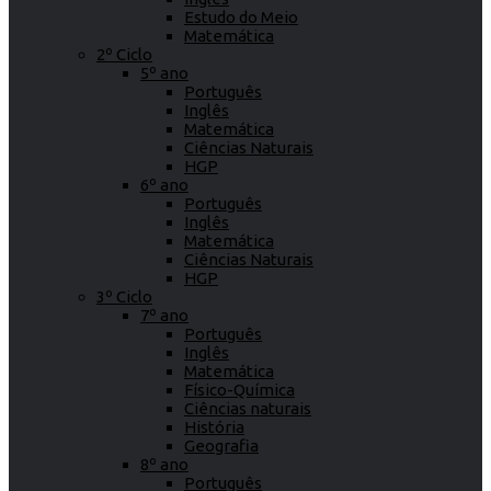
Estudo do Meio
Matemática
2º Ciclo
5º ano
Português
Inglês
Matemática
Ciências Naturais
HGP
6º ano
Português
Inglês
Matemática
Ciências Naturais
HGP
3º Ciclo
7º ano
Português
Inglês
Matemática
Físico-Química
Ciências naturais
História
Geografia
8º ano
Português