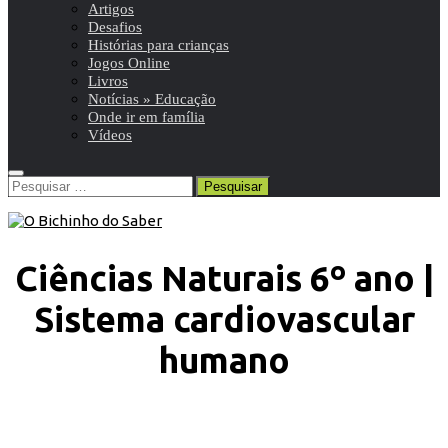
Artigos
Desafios
Histórias para crianças
Jogos Online
Livros
Notícias » Educação
Onde ir em família
Vídeos
Pesquisar
por:
Ciências Naturais 6º ano |
Sistema cardiovascular
humano