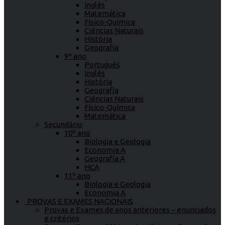
Inglês
Matemática
Físico-Química
Ciências Naturais
História
Geografia
9º ano
Português
Inglês
História
Geografia
Ciências Naturais
Físico-Química
Matemática
Secundário
10º ano
Biologia e Geologia
Economia A
Geografia A
HCA
11º ano
Biologia e Geologia
Economia A
PROVAS E EXAMES NACIONAIS
Provas e Exames de anos anteriores – enunciados
e critérios