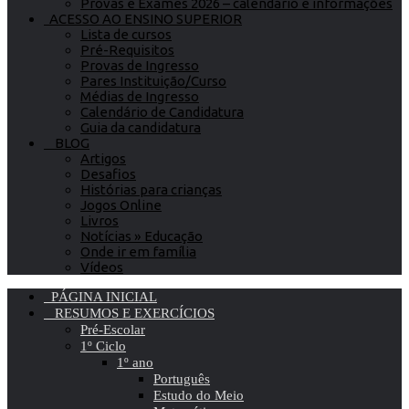
Provas e Exames 2026 – calendário e informações
ACESSO AO ENSINO SUPERIOR
Lista de cursos
Pré-Requisitos
Provas de Ingresso
Pares Instituição/Curso
Médias de Ingresso
Calendário de Candidatura
Guia da candidatura
BLOG
Artigos
Desafios
Histórias para crianças
Jogos Online
Livros
Notícias » Educação
Onde ir em família
Vídeos
PÁGINA INICIAL
RESUMOS E EXERCÍCIOS
Pré-Escolar
1º Ciclo
1º ano
Português
Estudo do Meio