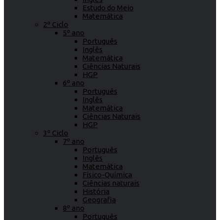
Estudo do Meio
Matemática
2º Ciclo
5º ano
Português
Inglês
Matemática
Ciências Naturais
HGP
6º ano
Português
Inglês
Matemática
Ciências Naturais
HGP
3º Ciclo
7º ano
Português
Inglês
Matemática
Físico-Química
Ciências naturais
História
Geografia
8º ano
Português