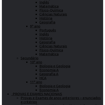
Inglês
Matemática
Físico-Química
Ciências Naturais
História
Geografia
9º ano
Português
Inglês
História
Geografia
Ciências Naturais
Físico-Química
Matemática
Secundário
10º ano
Biologia e Geologia
Economia A
Geografia A
HCA
11º ano
Biologia e Geologia
Economia A
PROVAS E EXAMES NACIONAIS
Provas e Exames de anos anteriores – enunciados
e critérios