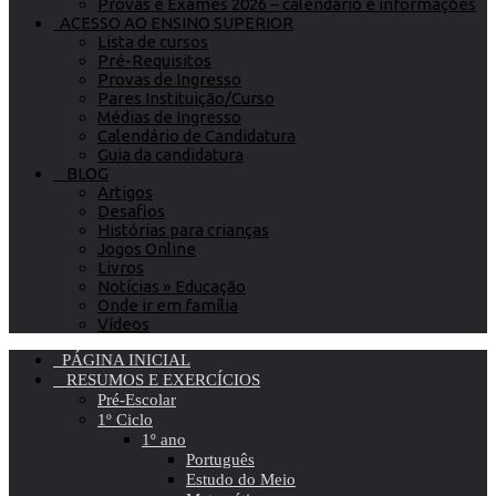
Provas e Exames 2026 – calendário e informações
ACESSO AO ENSINO SUPERIOR
Lista de cursos
Pré-Requisitos
Provas de Ingresso
Pares Instituição/Curso
Médias de Ingresso
Calendário de Candidatura
Guia da candidatura
BLOG
Artigos
Desafios
Histórias para crianças
Jogos Online
Livros
Notícias » Educação
Onde ir em família
Vídeos
PÁGINA INICIAL
RESUMOS E EXERCÍCIOS
Pré-Escolar
1º Ciclo
1º ano
Português
Estudo do Meio