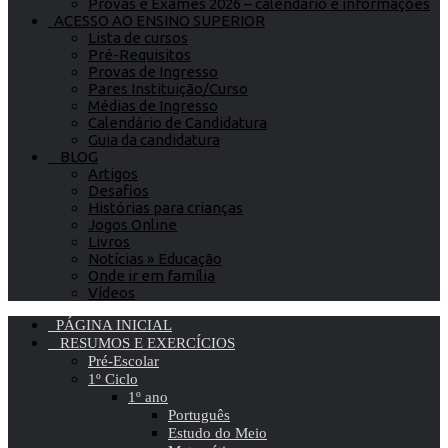
Provas e Exames 2026 – calendário e informações
ACESSO AO ENSINO SUPERIOR
Lista de cursos
Pré-Requisitos
Provas de Ingresso
Pares Instituição/Curso
Médias de Ingresso
Calendário de Candidatura
Guia da candidatura
BLOG
Artigos
Desafios
Histórias para crianças
Jogos Online
Livros
Notícias » Educação
Onde ir em família
Vídeos
PÁGINA INICIAL
RESUMOS E EXERCÍCIOS
Pré-Escolar
1º Ciclo
1º ano
Português
Estudo do Meio