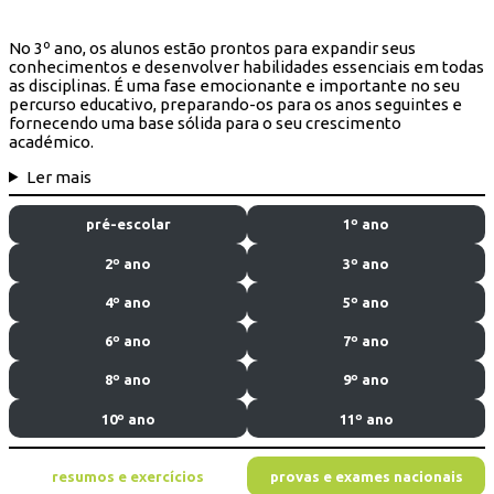
No 3º ano, os alunos estão prontos para expandir seus
conhecimentos e desenvolver habilidades essenciais em todas
as disciplinas. É uma fase emocionante e importante no seu
percurso educativo, preparando-os para os anos seguintes e
fornecendo uma base sólida para o seu crescimento
académico.
Ler mais
pré-escolar
1º ano
2º ano
3º ano
4º ano
5º ano
6º ano
7º ano
8º ano
9º ano
10º ano
11º ano
resumos e exercícios
provas e exames nacionais