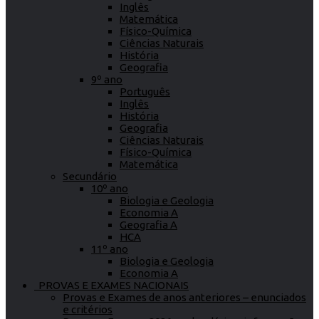
Inglês
Matemática
Físico-Química
Ciências Naturais
História
Geografia
9º ano
Português
Inglês
História
Geografia
Ciências Naturais
Físico-Química
Matemática
Secundário
10º ano
Biologia e Geologia
Economia A
Geografia A
HCA
11º ano
Biologia e Geologia
Economia A
PROVAS E EXAMES NACIONAIS
Provas e Exames de anos anteriores – enunciados
e critérios