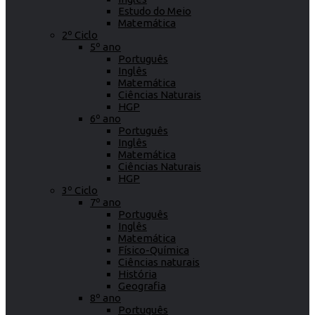
Estudo do Meio
Matemática
2º Ciclo
5º ano
Português
Inglês
Matemática
Ciências Naturais
HGP
6º ano
Português
Inglês
Matemática
Ciências Naturais
HGP
3º Ciclo
7º ano
Português
Inglês
Matemática
Físico-Química
Ciências naturais
História
Geografia
8º ano
Português