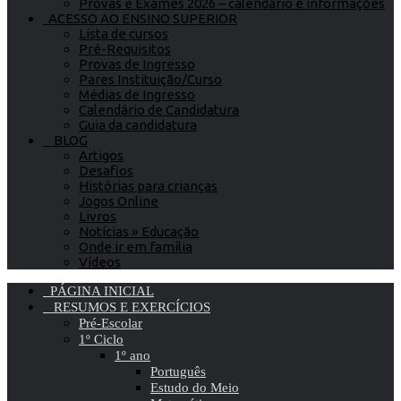
Provas e Exames 2026 – calendário e informações
ACESSO AO ENSINO SUPERIOR
Lista de cursos
Pré-Requisitos
Provas de Ingresso
Pares Instituição/Curso
Médias de Ingresso
Calendário de Candidatura
Guia da candidatura
BLOG
Artigos
Desafios
Histórias para crianças
Jogos Online
Livros
Notícias » Educação
Onde ir em família
Vídeos
PÁGINA INICIAL
RESUMOS E EXERCÍCIOS
Pré-Escolar
1º Ciclo
1º ano
Português
Estudo do Meio