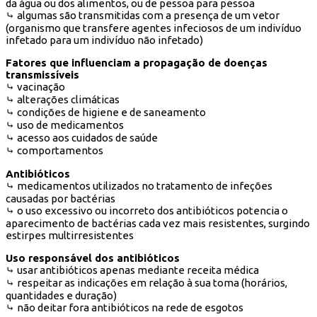
da água ou dos alimentos, ou de pessoa para pessoa
⤷ algumas são transmitidas com a presença de um vetor
(organismo que transfere agentes infeciosos de um indivíduo
infetado para um indivíduo não infetado)
Fatores que influenciam a propagação de doenças
transmissíveis
⤷ vacinação
⤷ alterações climáticas
⤷ condições de higiene e de saneamento
⤷ uso de medicamentos
⤷ acesso aos cuidados de saúde
⤷ comportamentos
Antibióticos
⤷ medicamentos utilizados no tratamento de infeções
causadas por bactérias
⤷ o uso excessivo ou incorreto dos antibióticos potencia o
aparecimento de bactérias cada vez mais resistentes, surgindo
estirpes multirresistentes
Uso responsável dos antibióticos
⤷ usar antibióticos apenas mediante receita médica
⤷ respeitar as indicações em relação à sua toma (horários,
quantidades e duração)
⤷ não deitar fora antibióticos na rede de esgotos