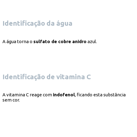
Identificação da água
A água torna o
sulfato de cobre anidro
azul.
Identificação de vitamina C
A vitamina C reage com
indofenol
, ficando esta substância
sem cor.