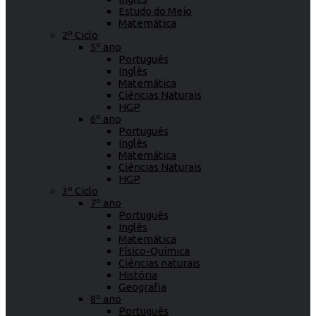
Estudo do Meio
Matemática
2º Ciclo
5º ano
Português
Inglês
Matemática
Ciências Naturais
HGP
6º ano
Português
Inglês
Matemática
Ciências Naturais
HGP
3º Ciclo
7º ano
Português
Inglês
Matemática
Físico-Química
Ciências naturais
História
Geografia
8º ano
Português