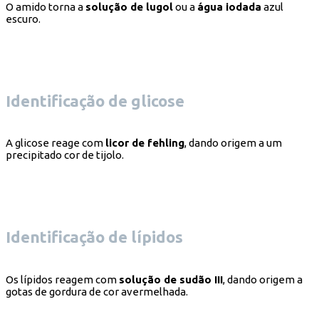
O amido torna a
solução de lugol
ou a
água iodada
azul
escuro.
Identificação de glicose
A glicose reage com
licor de fehling
, dando origem a um
precipitado cor de tijolo.
Identificação de lípidos
Os lípidos reagem com
solução de sudão III
, dando origem a
gotas de gordura de cor avermelhada.