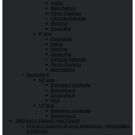
Inglês
Matemática
Físico-Química
Ciências Naturais
História
Geografia
9º ano
Português
Inglês
História
Geografia
Ciências Naturais
Físico-Química
Matemática
Secundário
10º ano
Biologia e Geologia
Economia A
Geografia A
HCA
11º ano
Biologia e Geologia
Economia A
PROVAS E EXAMES NACIONAIS
Provas e Exames de anos anteriores – enunciados
e critérios