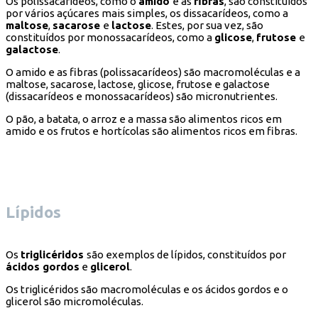
Os polissacarídeos, como o
amido
e as
fibras
, são constituídos
por vários açúcares mais simples, os dissacarídeos, como a
maltose
,
sacarose
e
lactose
. Estes, por sua vez, são
constituídos por monossacarídeos, como a
glicose
,
frutose
e
galactose
.
O amido e as fibras (polissacarídeos) são macromoléculas e a
maltose, sacarose, lactose, glicose, frutose e galactose
(dissacarídeos e monossacarídeos) são micronutrientes.
O pão, a batata, o arroz e a massa são alimentos ricos em
amido e os frutos e hortícolas são alimentos ricos em fibras.
Lípidos
Os
triglicéridos
são exemplos de lípidos, constituídos por
ácidos gordos
e
glicerol
.
Os triglicéridos são macromoléculas e os ácidos gordos e o
glicerol são micromoléculas.