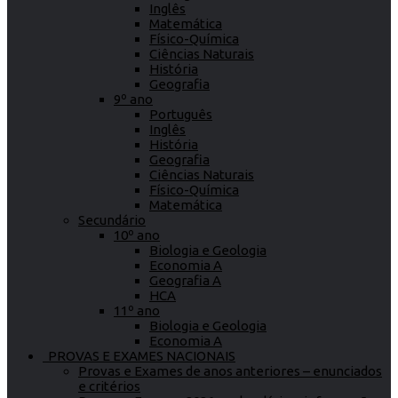
Inglês
Matemática
Físico-Química
Ciências Naturais
História
Geografia
9º ano
Português
Inglês
História
Geografia
Ciências Naturais
Físico-Química
Matemática
Secundário
10º ano
Biologia e Geologia
Economia A
Geografia A
HCA
11º ano
Biologia e Geologia
Economia A
PROVAS E EXAMES NACIONAIS
Provas e Exames de anos anteriores – enunciados
e critérios