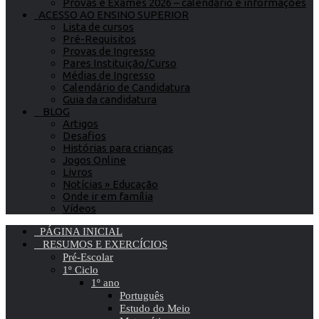
Provas e Exames 2026 – calendário e informações
ACESSO AO ENSINO SUPERIOR
Lista de cursos
Pré-Requisitos
Provas de Ingresso
Pares Instituição/Curso
Médias de Ingresso
Calendário de Candidatura
Guia da candidatura
BLOG
Artigos
Desafios
Histórias para crianças
Jogos Online
Livros
Notícias » Educação
Onde ir em família
Vídeos
PÁGINA INICIAL
RESUMOS E EXERCÍCIOS
Pré-Escolar
1º Ciclo
1º ano
Português
Estudo do Meio