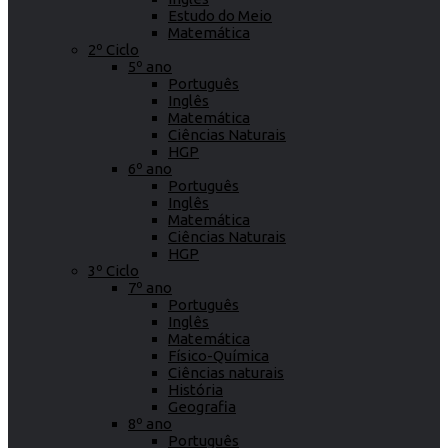
Estudo do Meio
Matemática
2º Ciclo
5º ano
Português
Inglês
Matemática
Ciências Naturais
HGP
6º ano
Português
Inglês
Matemática
Ciências Naturais
HGP
3º Ciclo
7º ano
Português
Inglês
Matemática
Físico-Química
Ciências naturais
História
Geografia
8º ano
Português