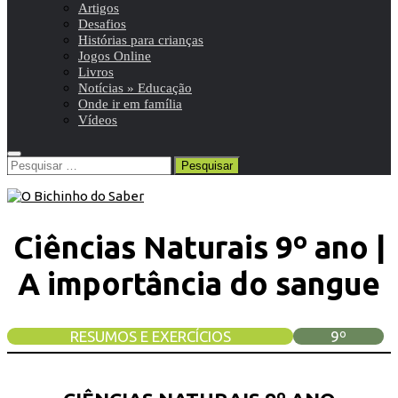
Artigos
Desafios
Histórias para crianças
Jogos Online
Livros
Notícias » Educação
Onde ir em família
Vídeos
Pesquisar
por:
Ciências Naturais 9º ano |
A importância do sangue
RESUMOS E EXERCÍCIOS
9º