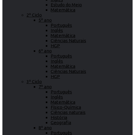
Estudo do Meio
Matemática
2º Ciclo
5º ano
Português
Inglês
Matemática
Ciências Naturais
HGP
6º ano
Português
Inglês
Matemática
Ciências Naturais
HGP
3º Ciclo
7º ano
Português
Inglês
Matemática
Físico-Química
Ciências naturais
História
Geografia
8º ano
Português