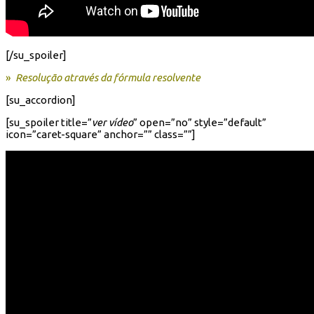
[/su_spoiler]
»
Resolução através da fórmula resolvente
[su_accordion]
[su_spoiler title=”
ver vídeo
” open=”no” style=”default”
icon=”caret-square” anchor=”” class=””]