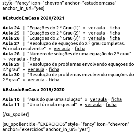
style=”fancy” icon=”chevron” anchor=”estudoemcasa”
anchor_in_url=”yes]
#EstudoEmCasa 2020/2021
Aula 24 |
“Equações do 2.º Grau (1)” »
ver aula
·
ficha
Aula 25 |
“Equações do 2.º Grau (2)” »
ver aula
·
ficha
Aula 26 |
“Equações do 2.º Grau (3)” »
ver aula
·
ficha
Aula 27 |
“Resolução de equações do 2.º grau completas.
Fórmula resolvente” »
ver aula
·
ficha
Aula 28 |
“Número de soluções de uma equação do 2.º grau​”
»
ver aula
·
ficha
Aula 29 |
“Resolução de problemas envolvendo equações do
2.º grau” »
ver aula
·
ficha
Aula 30 |
“Resolução de problemas envolvendo equações do
2.º grau” »
ver aula
·
ficha
#EstudoEmCasa 2019/2020
Aula 10 |
“Mais do que uma solução” »
ver aula
·
ficha
Aula 11 |
“Uma fórmula especial” »
ver aula
·
ficha
[/su_spoiler]
[su_spoiler title=”EXERCÍCIOS” style=”fancy” icon=”chevron”
anchor=”exercicios” anchor_in_url=”yes”]