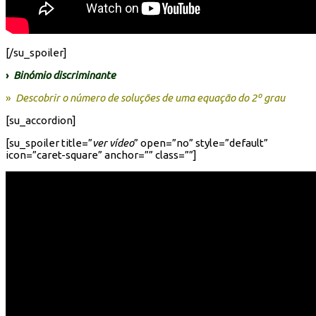
[/su_spoiler]
›
Binómio discriminante
»
Descobrir o número de soluções de uma equação do 2º grau
[su_accordion]
[su_spoiler title=”
ver vídeo
” open=”no” style=”default”
icon=”caret-square” anchor=”” class=””]