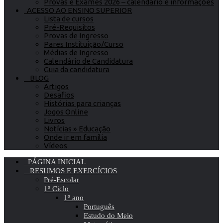
Provas e Exames 2026 – calendário e informações
ACESSO AO ENSINO SUPERIOR
Lista de cursos
Pré-Requisitos
Provas de Ingresso
Pares Instituição/Curso
Médias de Ingresso
Calendário de Candidatura
Guia da candidatura
BLOG
Artigos
Desafios
Histórias para crianças
Jogos Online
Livros
Notícias » Educação
Onde ir em família
Vídeos
PÁGINA INICIAL
RESUMOS E EXERCÍCIOS
Pré-Escolar
1º Ciclo
1º ano
Português
Estudo do Meio