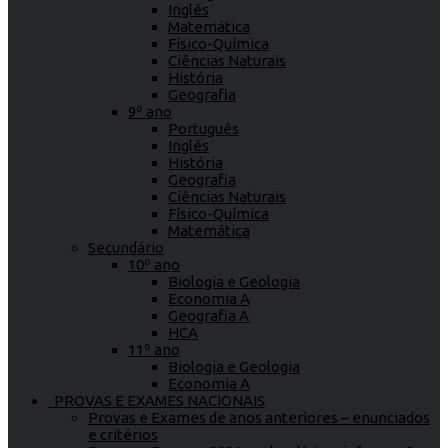
Inglês
Matemática
Físico-Química
Ciências Naturais
História
Geografia
9º ano
Português
Inglês
História
Geografia
Ciências Naturais
Físico-Química
Matemática
Secundário
10º ano
Biologia e Geologia
Economia A
Geografia A
HCA
11º ano
Biologia e Geologia
Economia A
PROVAS E EXAMES NACIONAIS
Provas e Exames de anos anteriores – enunciados
e critérios