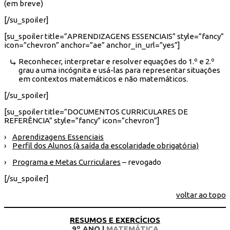
(em breve)
[/su_spoiler]
[su_spoiler title=”APRENDIZAGENS ESSENCIAIS” style=”fancy”
icon=”chevron” anchor=”ae” anchor_in_url=”yes”]
Reconhecer, interpretar e resolver equações do 1.º e 2.º
grau a uma incógnita e usá-las para representar situações
em contextos matemáticos e não matemáticos.
[/su_spoiler]
[su_spoiler title=”DOCUMENTOS CURRICULARES DE
REFERÊNCIA” style=”fancy” icon=”chevron”]
›
Aprendizagens Essenciais
›
Perfil dos Alunos (à saída da escolaridade obrigatória)
›
Programa e Metas Curriculares
– revogado
[/su_spoiler]
voltar ao topo
RESUMOS E EXERCÍCIOS
9º ANO |
MATEMÁTICA