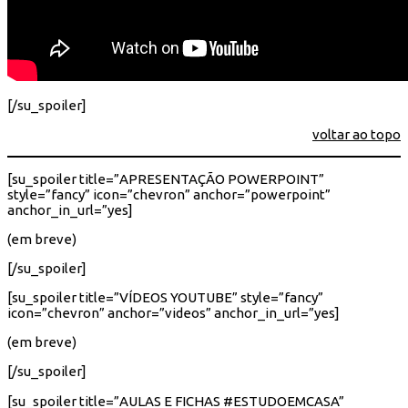
[/su_spoiler]
voltar ao topo
[su_spoiler title=”APRESENTAÇÃO POWERPOINT”
style=”fancy” icon=”chevron” anchor=”powerpoint”
anchor_in_url=”yes]
(em breve)
[/su_spoiler]
[su_spoiler title=”VÍDEOS YOUTUBE” style=”fancy”
icon=”chevron” anchor=”videos” anchor_in_url=”yes]
(em breve)
[/su_spoiler]
[su_spoiler title=”AULAS E FICHAS #ESTUDOEMCASA”