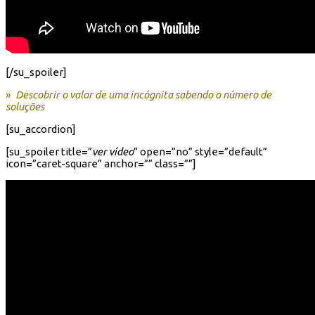
[/su_spoiler]
»
Descobrir o valor de uma incógnita sabendo o número de
soluções
[su_accordion]
[su_spoiler title=”
ver vídeo
” open=”no” style=”default”
icon=”caret-square” anchor=”” class=””]