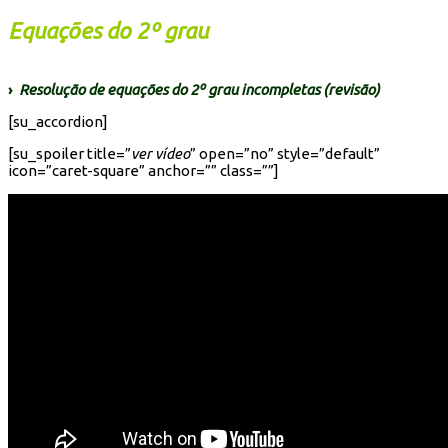
Equações do 2º grau
›
Resolução de equações do 2º grau incompletas (revisão)
[su_accordion]
[su_spoiler title=”
ver vídeo
” open=”no” style=”default”
icon=”caret-square” anchor=”” class=””]