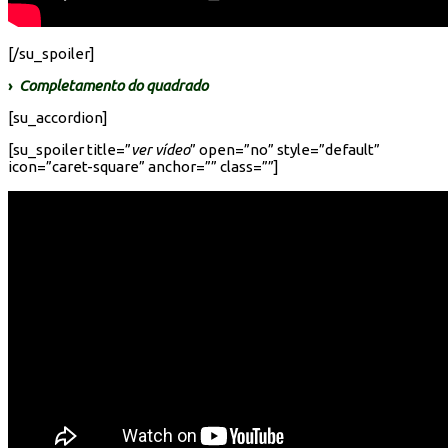
[/su_spoiler]
›
Completamento do quadrado
[su_accordion]
[su_spoiler title=”
ver vídeo
” open=”no” style=”default”
icon=”caret-square” anchor=”” class=””]