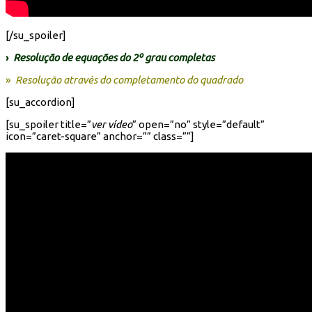
[/su_spoiler]
›
Resolução de equações do 2º grau completas
»
Resolução através do completamento do quadrado
[su_accordion]
[su_spoiler title=”
ver vídeo
” open=”no” style=”default”
icon=”caret-square” anchor=”” class=””]