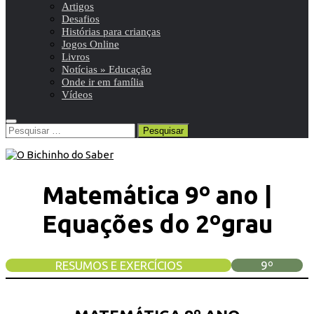
Artigos
Desafios
Histórias para crianças
Jogos Online
Livros
Notícias » Educação
Onde ir em família
Vídeos
Pesquisar
por:
Matemática 9º ano |
Equações do 2ºgrau
RESUMOS E EXERCÍCIOS
9º