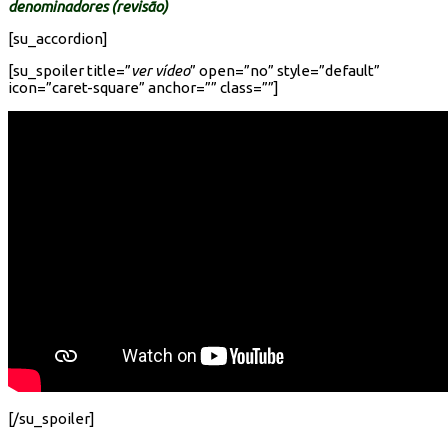
denominadores (revisão)
[su_accordion]
[su_spoiler title=”
ver vídeo
” open=”no” style=”default”
icon=”caret-square” anchor=”” class=””]
[/su_spoiler]