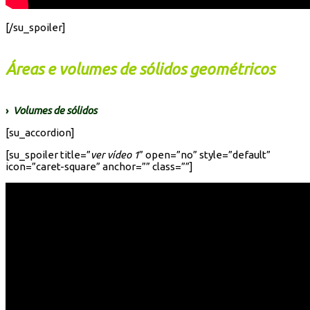
[/su_spoiler]
Áreas e volumes de sólidos geométricos
›
Volumes de sólidos
[su_accordion]
[su_spoiler title=”
ver vídeo 1
” open=”no” style=”default”
icon=”caret-square” anchor=”” class=””]