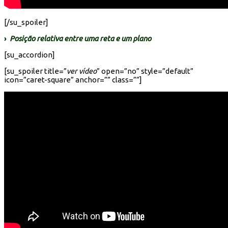
[/su_spoiler]
›
Posição relativa entre uma reta e um plano
[su_accordion]
[su_spoiler title=”
ver vídeo
” open=”no” style=”default”
icon=”caret-square” anchor=”” class=””]