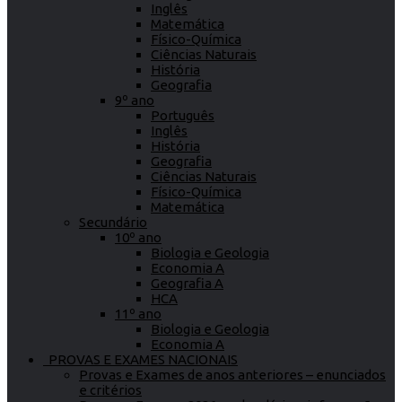
Inglês
Matemática
Físico-Química
Ciências Naturais
História
Geografia
9º ano
Português
Inglês
História
Geografia
Ciências Naturais
Físico-Química
Matemática
Secundário
10º ano
Biologia e Geologia
Economia A
Geografia A
HCA
11º ano
Biologia e Geologia
Economia A
PROVAS E EXAMES NACIONAIS
Provas e Exames de anos anteriores – enunciados
e critérios