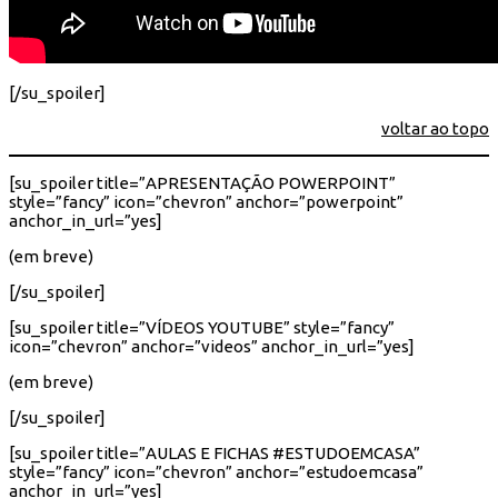
[/su_spoiler]
voltar ao topo
[su_spoiler title=”APRESENTAÇÃO POWERPOINT”
style=”fancy” icon=”chevron” anchor=”powerpoint”
anchor_in_url=”yes]
(em breve)
[/su_spoiler]
[su_spoiler title=”VÍDEOS YOUTUBE” style=”fancy”
icon=”chevron” anchor=”videos” anchor_in_url=”yes]
(em breve)
[/su_spoiler]
[su_spoiler title=”AULAS E FICHAS #ESTUDOEMCASA”
style=”fancy” icon=”chevron” anchor=”estudoemcasa”
anchor_in_url=”yes]