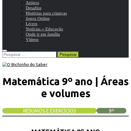
Artigos
Desafios
Histórias para crianças
Jogos Online
Livros
Notícias » Educação
Onde ir em família
Vídeos
Pesquisar
por:
Matemática 9º ano | Áreas
e volumes
RESUMOS E EXERCÍCIOS
9º