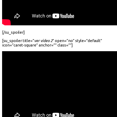
[/su_spoiler]
[su_spoiler title=”
ver vídeo 2
” open=”no” style=”default”
icon=”caret-square” anchor=”” class=””]