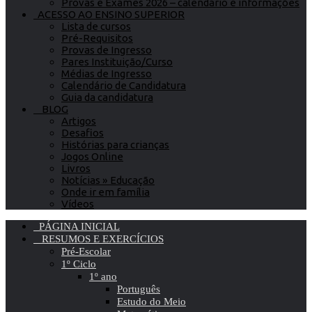
Provas e Exames 2026 – calendário e informações
ACESSO AO ENSINO SUPERIOR
Lista de cursos
Pré-Requisitos
Provas de Ingresso
Pares Instituição/Curso
Médias de Ingresso
Calendário de Candidatura
Guia da candidatura
BLOG
Artigos
Desafios
Histórias para crianças
Jogos Online
Livros
Notícias » Educação
Onde ir em família
Vídeos
PÁGINA INICIAL
RESUMOS E EXERCÍCIOS
Pré-Escolar
1º Ciclo
1º ano
Português
Estudo do Meio