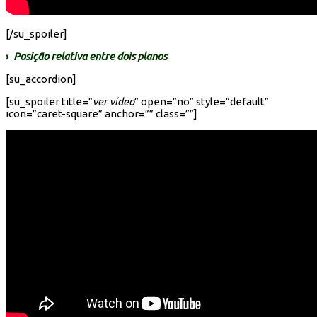
[/su_spoiler]
›
Posição relativa entre dois planos
[su_accordion]
[su_spoiler title=”
ver vídeo
” open=”no” style=”default”
icon=”caret-square” anchor=”” class=””]