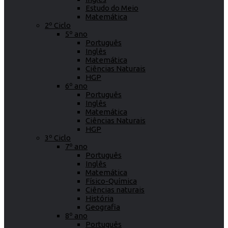
Estudo do Meio
Matemática
2º Ciclo
5º ano
Português
Inglês
Matemática
Ciências Naturais
HGP
6º ano
Português
Inglês
Matemática
Ciências Naturais
HGP
3º Ciclo
7º ano
Português
Inglês
Matemática
Físico-Química
Ciências naturais
História
Geografia
8º ano
Português