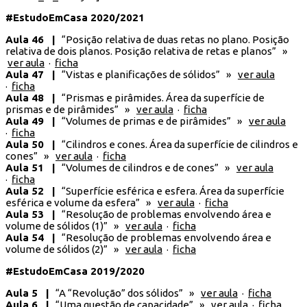
#EstudoEmCasa 2020/2021
Aula 46 |
“Posição relativa de duas retas no plano. Posição
relativa de dois planos. Posição relativa de retas e planos” »
ver aula
·
ficha
Aula 47 |
“Vistas e planificações de sólidos” »
ver aula
·
ficha
Aula 48 |
“Prismas e pirâmides. Área da superfície de
prismas e de pirâmides” »
ver aula
·
ficha
Aula 49 |
“Volumes de primas e de pirâmides” »
ver aula
·
ficha
Aula 50 |
“Cilindros e cones. Área da superfície de cilindros e
cones” »
ver aula
·
ficha
Aula 51 |
“Volumes de cilindros e de cones” »
ver aula
·
ficha
Aula 52 |
“Superfície esférica e esfera. Área da superfície
esférica e volume da esfera” »
ver aula
·
ficha
Aula 53 |
“Resolução de problemas envolvendo área e
volume de sólidos (1)” »
ver aula
·
ficha
Aula 54 |
“Resolução de problemas envolvendo área e
volume de sólidos (2)” »
ver aula
·
ficha
#EstudoEmCasa 2019/2020
Aula 5 |
“A “Revolução” dos sólidos” »
ver aula
·
ficha
Aula 6 |
“Uma questão de capacidade” »
ver aula
·
ficha