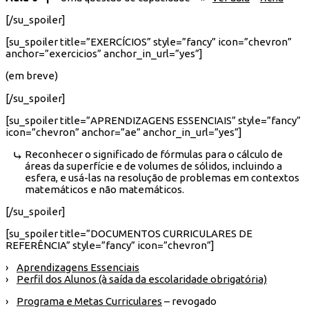
[/su_spoiler]
[su_spoiler title=”EXERCÍCIOS” style=”fancy” icon=”chevron”
anchor=”exercicios” anchor_in_url=”yes”]
(em breve)
[/su_spoiler]
[su_spoiler title=”APRENDIZAGENS ESSENCIAIS” style=”fancy”
icon=”chevron” anchor=”ae” anchor_in_url=”yes”]
Reconhecer o significado de fórmulas para o cálculo de
áreas da superfície e de volumes de sólidos, incluindo a
esfera, e usá-las na resolução de problemas em contextos
matemáticos e não matemáticos.
[/su_spoiler]
[su_spoiler title=”DOCUMENTOS CURRICULARES DE
REFERÊNCIA” style=”fancy” icon=”chevron”]
›
Aprendizagens Essenciais
›
Perfil dos Alunos (à saída da escolaridade obrigatória)
›
Programa e Metas Curriculares
– revogado