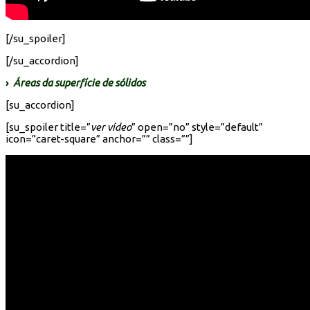
[/su_spoiler]
[/su_accordion]
›
Áreas da superfície de sólidos
[su_accordion]
[su_spoiler title=”
ver vídeo
” open=”no” style=”default”
icon=”caret-square” anchor=”” class=””]