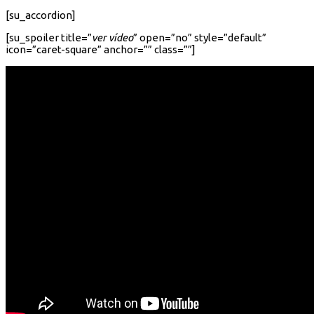
[su_accordion]
[su_spoiler title=”
ver vídeo
” open=”no” style=”default”
icon=”caret-square” anchor=”” class=””]