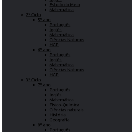
Estudo do Meio
Matemática
2º Ciclo
5º ano
Português
Inglês
Matemática
Ciências Naturais
HGP
6º ano
Português
Inglês
Matemática
Ciências Naturais
HGP
3º Ciclo
7º ano
Português
Inglês
Matemática
Físico-Química
Ciências naturais
História
Geografia
8º ano
Português