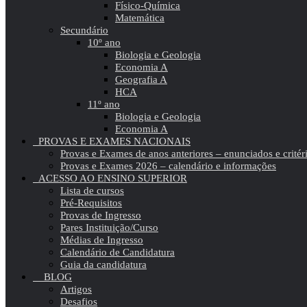
Físico-Química
Matemática
Secundário
10º ano
Biologia e Geologia
Economia A
Geografia A
HCA
11º ano
Biologia e Geologia
Economia A
PROVAS E EXAMES NACIONAIS
Provas e Exames de anos anteriores – enunciados e critér
Provas e Exames 2026 – calendário e informações
ACESSO AO ENSINO SUPERIOR
Lista de cursos
Pré-Requisitos
Provas de Ingresso
Pares Instituição/Curso
Médias de Ingresso
Calendário de Candidatura
Guia da candidatura
BLOG
Artigos
Desafios