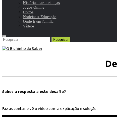
Histórias para crianças
Jogos Online
Livros
Notícias » Educação
Onde ir em família
Vídeos
Pesquisar
por:
De
Sabes a resposta a este desafio?
Faz as contas e vê o vídeo com a explicação e solução.