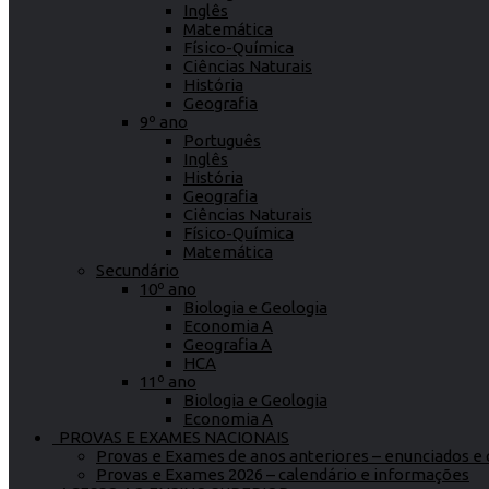
Inglês
Matemática
Físico-Química
Ciências Naturais
História
Geografia
9º ano
Português
Inglês
História
Geografia
Ciências Naturais
Físico-Química
Matemática
Secundário
10º ano
Biologia e Geologia
Economia A
Geografia A
HCA
11º ano
Biologia e Geologia
Economia A
PROVAS E EXAMES NACIONAIS
Provas e Exames de anos anteriores – enunciados e c
Provas e Exames 2026 – calendário e informações