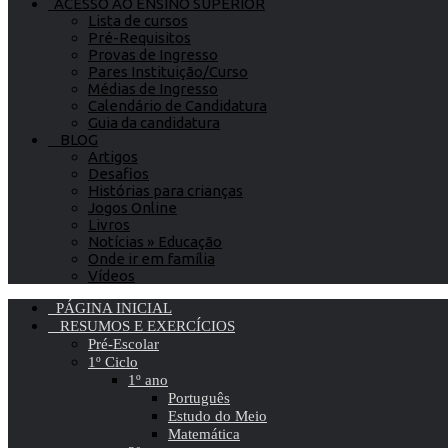
ACESSO AO ENSINO SUPERIOR
Lista de cursos
Pré-Requisitos
Provas de Ingresso
Pares Instituição/Curso
Médias de Ingresso
Calendário de Candidatura
Guia da candidatura
BLOG
Artigos
Desafios
Histórias para crianças
Jogos Online
Livros
Notícias » Educação
Onde ir em família
Vídeos
PÁGINA INICIAL
RESUMOS E EXERCÍCIOS
Pré-Escolar
1º Ciclo
1º ano
Português
Estudo do Meio
Matemática