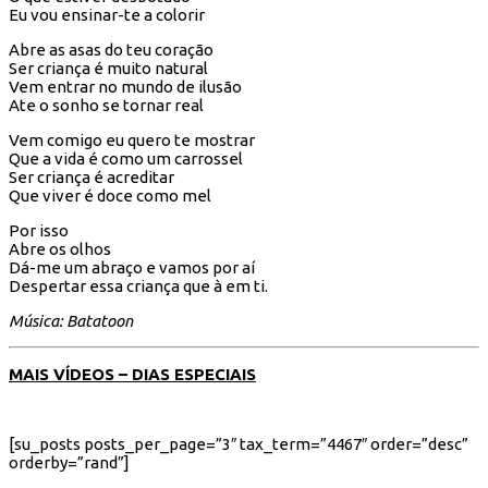
Eu vou ensinar-te a colorir
Abre as asas do teu coração
Ser criança é muito natural
Vem entrar no mundo de ilusão
Ate o sonho se tornar real
Vem comigo eu quero te mostrar
Que a vida é como um carrossel
Ser criança é acreditar
Que viver é doce como mel
Por isso
Abre os olhos
Dá-me um abraço e vamos por aí
Despertar essa criança que à em ti.
Música: Batatoon
MAIS VÍDEOS – DIAS ESPECIAIS
[su_posts posts_per_page=”3″ tax_term=”4467″ order=”desc”
orderby=”rand”]