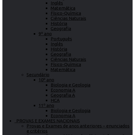
Inglês
Matemática
Físico-Química
Ciências Naturais
História
Geografia
9º ano
Português
Inglês
História
Geografia
Ciências Naturais
Físico-Química
Matemática
Secundário
10º ano
Biologia e Geologia
Economia A
Geografia A
HCA
11º ano
Biologia e Geologia
Economia A
PROVAS E EXAMES NACIONAIS
Provas e Exames de anos anteriores – enunciados
e critérios