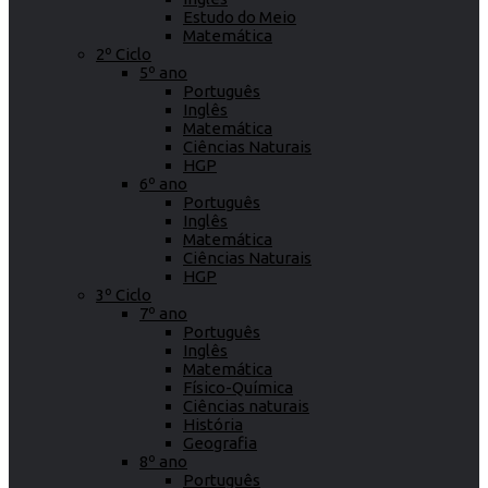
Estudo do Meio
Matemática
2º Ciclo
5º ano
Português
Inglês
Matemática
Ciências Naturais
HGP
6º ano
Português
Inglês
Matemática
Ciências Naturais
HGP
3º Ciclo
7º ano
Português
Inglês
Matemática
Físico-Química
Ciências naturais
História
Geografia
8º ano
Português