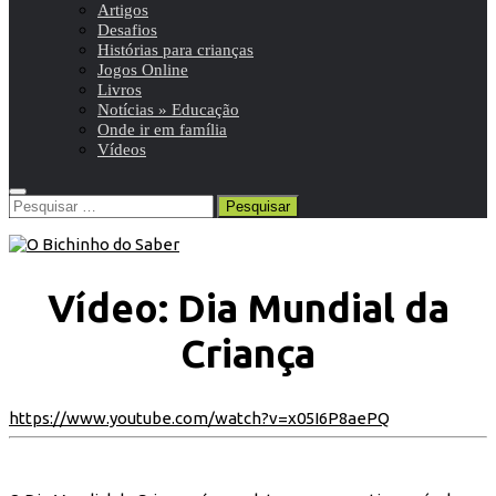
Artigos
Desafios
Histórias para crianças
Jogos Online
Livros
Notícias » Educação
Onde ir em família
Vídeos
Pesquisar
por:
Vídeo: Dia Mundial da
Criança
https://www.youtube.com/watch?v=x05I6P8aePQ