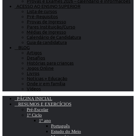
Provas e Exames 2026 – calendário e informações
ACESSO AO ENSINO SUPERIOR
Lista de cursos
Pré-Requisitos
Provas de Ingresso
Pares Instituição/Curso
Médias de Ingresso
Calendário de Candidatura
Guia da candidatura
BLOG
Artigos
Desafios
Histórias para crianças
Jogos Online
Livros
Notícias » Educação
Onde ir em família
Vídeos
PÁGINA INICIAL
RESUMOS E EXERCÍCIOS
Pré-Escolar
1º Ciclo
1º ano
Português
Estudo do Meio