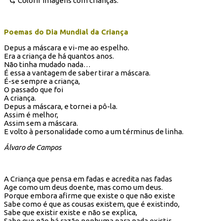
Colorir imagens com crianças.
Poemas do Dia Mundial da Criança
Depus a máscara e vi-me ao espelho.
Era a criança de há quantos anos.
Não tinha mudado nada…
É essa a vantagem de saber tirar a máscara.
É-se sempre a criança,
O passado que foi
A criança.
Depus a máscara, e tornei a pô-la.
Assim é melhor,
Assim sem a máscara.
E volto à personalidade como a um términus de linha.
Álvaro de Campos
A Criança que pensa em fadas e acredita nas fadas
Age como um deus doente, mas como um deus.
Porque embora afirme que existe o que não existe
Sabe como é que as cousas existem, que é existindo,
Sabe que existir existe e não se explica,
Sabe que não há razão nenhuma para nada existir,