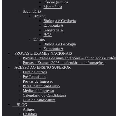
Físico-Química
Matemática
Secundário
10º ano
Biologia e Geologia
Economia A
Geografia A
HCA
11º ano
Biologia e Geologia
Economia A
PROVAS E EXAMES NACIONAIS
Provas e Exames de anos anteriores – enunciados e critér
Provas e Exames 2026 – calendário e informações
ACESSO AO ENSINO SUPERIOR
Lista de cursos
Pré-Requisitos
Provas de Ingresso
Pares Instituição/Curso
Médias de Ingresso
Calendário de Candidatura
Guia da candidatura
BLOG
Artigos
Desafios