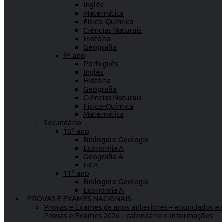
Inglês
Matemática
Físico-Química
Ciências Naturais
História
Geografia
9º ano
Português
Inglês
História
Geografia
Ciências Naturais
Físico-Química
Matemática
Secundário
10º ano
Biologia e Geologia
Economia A
Geografia A
HCA
11º ano
Biologia e Geologia
Economia A
PROVAS E EXAMES NACIONAIS
Provas e Exames de anos anteriores – enunciados e c
Provas e Exames 2026 – calendário e informações