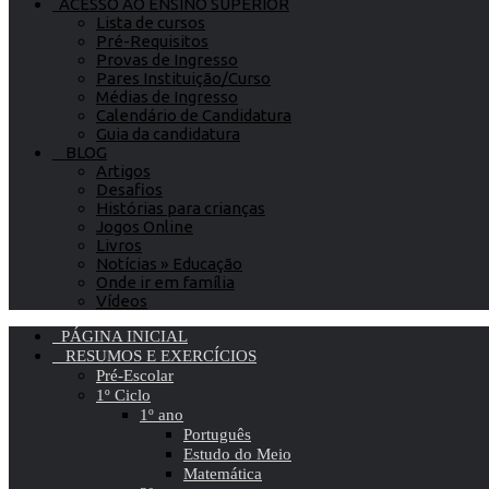
ACESSO AO ENSINO SUPERIOR
Lista de cursos
Pré-Requisitos
Provas de Ingresso
Pares Instituição/Curso
Médias de Ingresso
Calendário de Candidatura
Guia da candidatura
BLOG
Artigos
Desafios
Histórias para crianças
Jogos Online
Livros
Notícias » Educação
Onde ir em família
Vídeos
PÁGINA INICIAL
RESUMOS E EXERCÍCIOS
Pré-Escolar
1º Ciclo
1º ano
Português
Estudo do Meio
Matemática