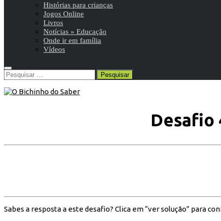
Histórias para crianças
Jogos Online
Livros
Notícias » Educação
Onde ir em família
Vídeos
Pesquisar
por:
Desafio 
Sabes a resposta a este desafio? Clica em “ver solução” para conf