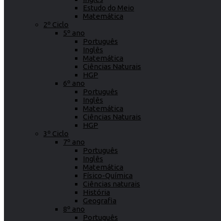
Estudo do Meio
Matemática
2º Ciclo
5º ano
Português
Inglês
Matemática
Ciências Naturais
HGP
6º ano
Português
Inglês
Matemática
Ciências Naturais
HGP
3º Ciclo
7º ano
Português
Inglês
Matemática
Físico-Química
Ciências naturais
História
Geografia
8º ano
Português