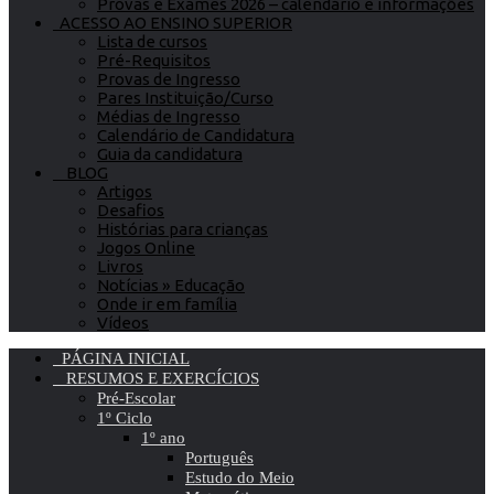
Provas e Exames 2026 – calendário e informações
ACESSO AO ENSINO SUPERIOR
Lista de cursos
Pré-Requisitos
Provas de Ingresso
Pares Instituição/Curso
Médias de Ingresso
Calendário de Candidatura
Guia da candidatura
BLOG
Artigos
Desafios
Histórias para crianças
Jogos Online
Livros
Notícias » Educação
Onde ir em família
Vídeos
PÁGINA INICIAL
RESUMOS E EXERCÍCIOS
Pré-Escolar
1º Ciclo
1º ano
Português
Estudo do Meio