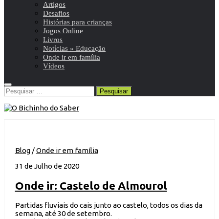
Artigos
Desafios
Histórias para crianças
Jogos Online
Livros
Notícias » Educação
Onde ir em família
Vídeos
Pesquisar
por:
Blog
/
Onde ir em família
31 de Julho de 2020
Onde ir: Castelo de Almourol
Partidas fluviais do cais junto ao castelo, todos os dias da
semana, até 30 de setembro.