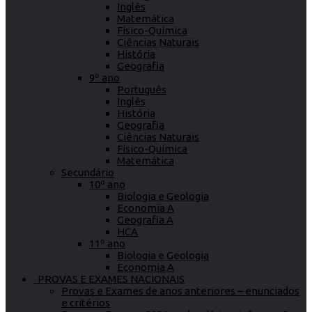
Inglês
Matemática
Físico-Química
Ciências Naturais
História
Geografia
9º ano
Português
Inglês
História
Geografia
Ciências Naturais
Físico-Química
Matemática
Secundário
10º ano
Biologia e Geologia
Economia A
Geografia A
HCA
11º ano
Biologia e Geologia
Economia A
PROVAS E EXAMES NACIONAIS
Provas e Exames de anos anteriores – enunciados
e critérios