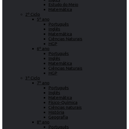
Estudo do Meio
Matemática
2º Ciclo
5º ano
Português
Inglês
Matemática
Ciências Naturais
HGP
6º ano
Português
Inglês
Matemática
Ciências Naturais
HGP
3º Ciclo
7º ano
Português
Inglês
Matemática
Físico-Química
Ciências naturais
História
Geografia
8º ano
Português