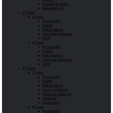
Estudo do Meio
Matemática
2º Ciclo
5º ano
Português
Inglês
Matemática
Ciências Naturais
HGP
6º ano
Português
Inglês
Matemática
Ciências Naturais
HGP
3º Ciclo
7º ano
Português
Inglês
Matemática
Físico-Química
Ciências naturais
História
Geografia
8º ano
Português