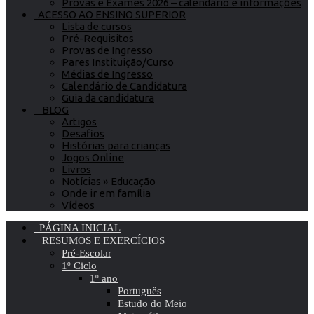
Provas e Exames 2026 – calendário e informações
ACESSO AO ENSINO SUPERIOR
Lista de cursos
Pré-Requisitos
Provas de Ingresso
Pares Instituição/Curso
Médias de Ingresso
Calendário de Candidatura
Guia da candidatura
BLOG
Artigos
Desafios
Histórias para crianças
Jogos Online
Livros
Notícias » Educação
Onde ir em família
Vídeos
PÁGINA INICIAL
RESUMOS E EXERCÍCIOS
Pré-Escolar
1º Ciclo
1º ano
Português
Estudo do Meio