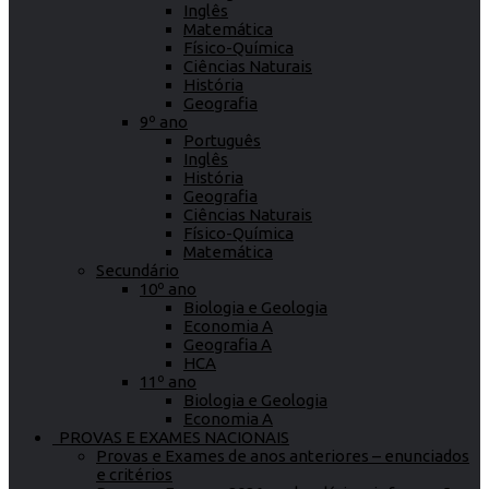
Inglês
Matemática
Físico-Química
Ciências Naturais
História
Geografia
9º ano
Português
Inglês
História
Geografia
Ciências Naturais
Físico-Química
Matemática
Secundário
10º ano
Biologia e Geologia
Economia A
Geografia A
HCA
11º ano
Biologia e Geologia
Economia A
PROVAS E EXAMES NACIONAIS
Provas e Exames de anos anteriores – enunciados
e critérios