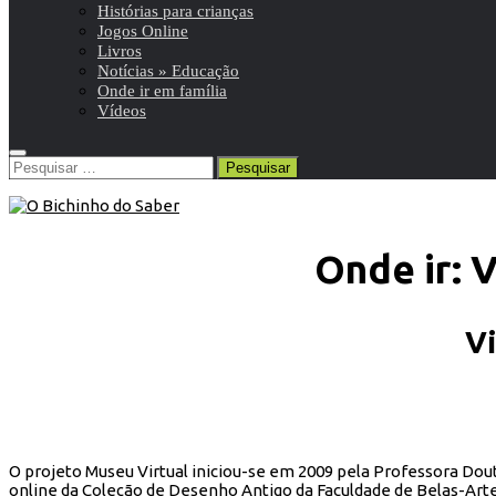
Histórias para crianças
Jogos Online
Livros
Notícias » Educação
Onde ir em família
Vídeos
Pesquisar
por:
Onde ir: 
Vi
O projeto Museu Virtual iniciou-se em 2009 pela Professora Douto
online da Coleção de Desenho Antigo da Faculdade de Belas-Arte