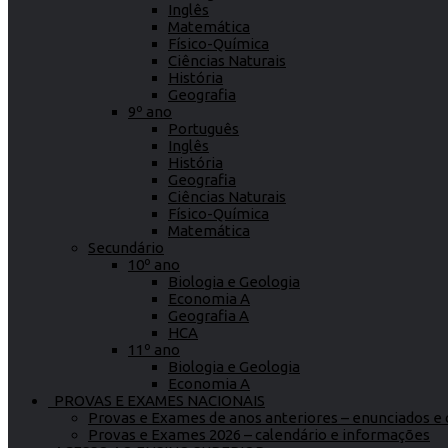
Inglês
Matemática
Físico-Química
Ciências Naturais
História
Geografia
9º ano
Português
Inglês
História
Geografia
Ciências Naturais
Físico-Química
Matemática
Secundário
10º ano
Biologia e Geologia
Economia A
Geografia A
HCA
11º ano
Biologia e Geologia
Economia A
PROVAS E EXAMES NACIONAIS
Provas e Exames de anos anteriores – enunciados e c
Provas e Exames 2026 – calendário e informações