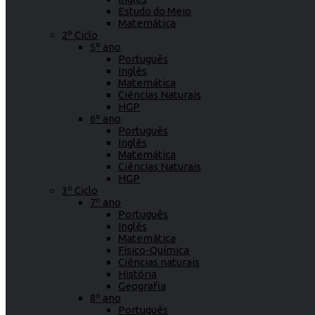
Estudo do Meio
Matemática
2º Ciclo
5º ano
Português
Inglês
Matemática
Ciências Naturais
HGP
6º ano
Português
Inglês
Matemática
Ciências Naturais
HGP
3º Ciclo
7º ano
Português
Inglês
Matemática
Físico-Química
Ciências naturais
História
Geografia
8º ano
Português