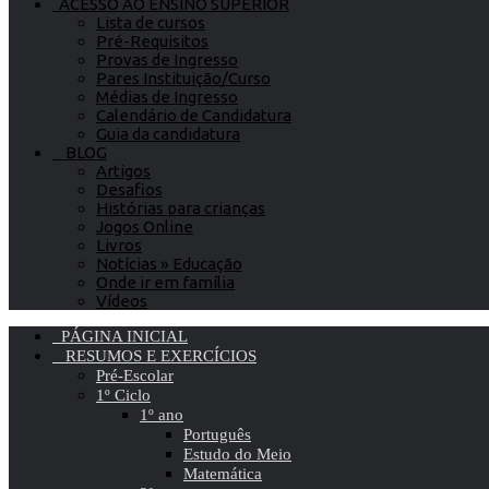
ACESSO AO ENSINO SUPERIOR
Lista de cursos
Pré-Requisitos
Provas de Ingresso
Pares Instituição/Curso
Médias de Ingresso
Calendário de Candidatura
Guia da candidatura
BLOG
Artigos
Desafios
Histórias para crianças
Jogos Online
Livros
Notícias » Educação
Onde ir em família
Vídeos
PÁGINA INICIAL
RESUMOS E EXERCÍCIOS
Pré-Escolar
1º Ciclo
1º ano
Português
Estudo do Meio
Matemática