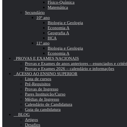
Físico-Química
Matemática
Secundário
10º ano
Biologia e Geologia
Economia A
Geografia A
HCA
11º ano
Biologia e Geologia
Economia A
PROVAS E EXAMES NACIONAIS
Provas e Exames de anos anteriores – enunciados e critér
Provas e Exames 2026 – calendário e informações
ACESSO AO ENSINO SUPERIOR
Lista de cursos
Pré-Requisitos
Provas de Ingresso
Pares Instituição/Curso
Médias de Ingresso
Calendário de Candidatura
Guia da candidatura
BLOG
Artigos
Desafios