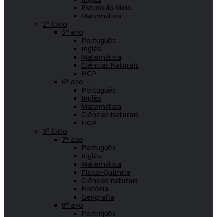
Estudo do Meio
Matemática
2º Ciclo
5º ano
Português
Inglês
Matemática
Ciências Naturais
HGP
6º ano
Português
Inglês
Matemática
Ciências Naturais
HGP
3º Ciclo
7º ano
Português
Inglês
Matemática
Físico-Química
Ciências naturais
História
Geografia
8º ano
Português