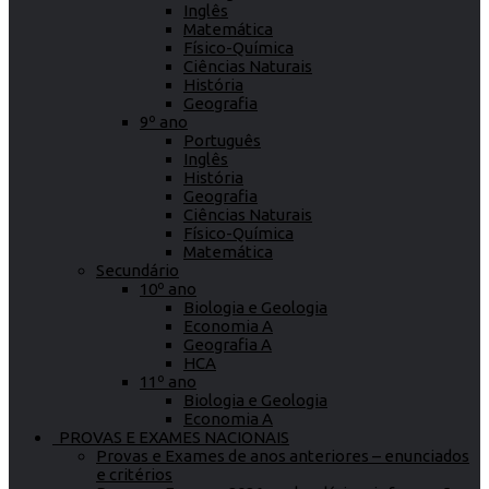
Inglês
Matemática
Físico-Química
Ciências Naturais
História
Geografia
9º ano
Português
Inglês
História
Geografia
Ciências Naturais
Físico-Química
Matemática
Secundário
10º ano
Biologia e Geologia
Economia A
Geografia A
HCA
11º ano
Biologia e Geologia
Economia A
PROVAS E EXAMES NACIONAIS
Provas e Exames de anos anteriores – enunciados
e critérios