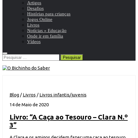
Artigos
Desafios
Histórias para crianças
Jogos Online
Livros
Notícias » Educação
Onde ir em família
Vídeos
Pesquisar
por:
Blog
/
Livros
/
Livros infantis/juvenis
14 de Maio de 2020
Livro: “A Caça ao Tesouro – Clara N.º
3”
A Clara e os amigos decidem fazer uma caça ao tesouro.