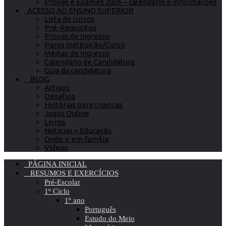
Provas e Exames 2026 – calendário e informações
ACESSO AO ENSINO SUPERIOR
Lista de cursos
Pré-Requisitos
Provas de Ingresso
Pares Instituição/Curso
Médias de Ingresso
Calendário de Candidatura
Guia da candidatura
BLOG
Artigos
Desafios
Histórias para crianças
Jogos Online
Livros
Notícias » Educação
Onde ir em família
Vídeos
PÁGINA INICIAL
RESUMOS E EXERCÍCIOS
Pré-Escolar
1º Ciclo
1º ano
Português
Estudo do Meio