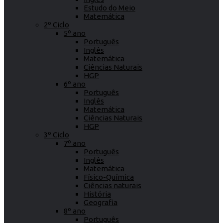
Estudo do Meio
Matemática
2º Ciclo
5º ano
Português
Inglês
Matemática
Ciências Naturais
HGP
6º ano
Português
Inglês
Matemática
Ciências Naturais
HGP
3º Ciclo
7º ano
Português
Inglês
Matemática
Físico-Química
Ciências naturais
História
Geografia
8º ano
Português