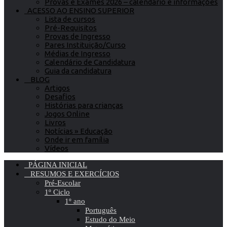
Provas e Exames 2026 – calendário e informações
ACESSO AO ENSINO SUPERIOR
Lista de cursos
Pré-Requisitos
Provas de Ingresso
Pares Instituição/Curso
Médias de Ingresso
Calendário de Candidatura
Guia da candidatura
BLOG
Artigos
Desafios
Histórias para crianças
Jogos Online
Livros
Notícias » Educação
Onde ir em família
Vídeos
PÁGINA INICIAL
RESUMOS E EXERCÍCIOS
Pré-Escolar
1º Ciclo
1º ano
Português
Estudo do Meio