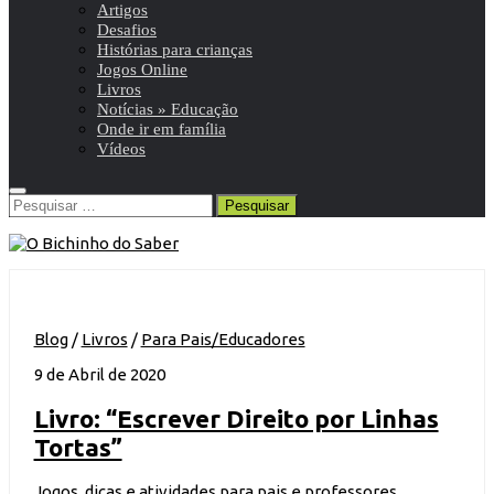
Artigos
Desafios
Histórias para crianças
Jogos Online
Livros
Notícias » Educação
Onde ir em família
Vídeos
Pesquisar
por:
Blog
/
Livros
/
Para Pais/Educadores
9 de Abril de 2020
Livro: “Escrever Direito por Linhas
Tortas”
Jogos, dicas e atividades para pais e professores