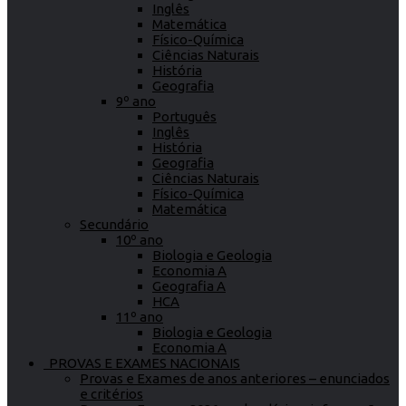
Inglês
Matemática
Físico-Química
Ciências Naturais
História
Geografia
9º ano
Português
Inglês
História
Geografia
Ciências Naturais
Físico-Química
Matemática
Secundário
10º ano
Biologia e Geologia
Economia A
Geografia A
HCA
11º ano
Biologia e Geologia
Economia A
PROVAS E EXAMES NACIONAIS
Provas e Exames de anos anteriores – enunciados
e critérios