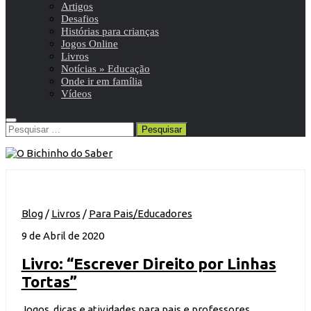
Artigos
Desafios
Histórias para crianças
Jogos Online
Livros
Notícias » Educação
Onde ir em família
Vídeos
Pesquisar
por:
Blog
/
Livros
/
Para Pais/Educadores
9 de Abril de 2020
Livro: “Escrever Direito por Linhas
Tortas”
Jogos, dicas e atividades para pais e professores