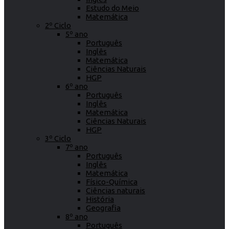
Estudo do Meio
Matemática
2º Ciclo
5º ano
Português
Inglês
Matemática
Ciências Naturais
HGP
6º ano
Português
Inglês
Matemática
Ciências Naturais
HGP
3º Ciclo
7º ano
Português
Inglês
Matemática
Físico-Química
Ciências naturais
História
Geografia
8º ano
Português