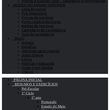
Provas e Exames 2026 – calendário e informações
ACESSO AO ENSINO SUPERIOR
Lista de cursos
Pré-Requisitos
Provas de Ingresso
Pares Instituição/Curso
Médias de Ingresso
Calendário de Candidatura
Guia da candidatura
BLOG
Artigos
Desafios
Histórias para crianças
Jogos Online
Livros
Notícias » Educação
Onde ir em família
Vídeos
PÁGINA INICIAL
RESUMOS E EXERCÍCIOS
Pré-Escolar
1º Ciclo
1º ano
Português
Estudo do Meio