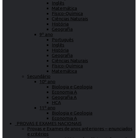
Inglês
Matemática
Físico-Química
Ciências Naturais
História
Geografia
9º ano
Português
Inglês
História
Geografia
Ciências Naturais
Físico-Química
Matemática
Secundário
10º ano
Biologia e Geologia
Economia A
Geografia A
HCA
11º ano
Biologia e Geologia
Economia A
PROVAS E EXAMES NACIONAIS
Provas e Exames de anos anteriores – enunciados
e critérios