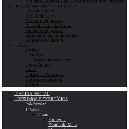
Provas e Exames 2026 – calendário e informações
ACESSO AO ENSINO SUPERIOR
Lista de cursos
Pré-Requisitos
Provas de Ingresso
Pares Instituição/Curso
Médias de Ingresso
Calendário de Candidatura
Guia da candidatura
BLOG
Artigos
Desafios
Histórias para crianças
Jogos Online
Livros
Notícias » Educação
Onde ir em família
Vídeos
PÁGINA INICIAL
RESUMOS E EXERCÍCIOS
Pré-Escolar
1º Ciclo
1º ano
Português
Estudo do Meio