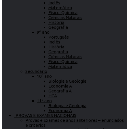
Inglês
Matemática
Físico-Química
Ciências Naturais
História
Geografia
9º ano
Português
Inglês
História
Geografia
Ciências Naturais
Físico-Química
Matemática
Secundário
10º ano
Biologia e Geologia
Economia A
Geografia A
HCA
11º ano
Biologia e Geologia
Economia A
PROVAS E EXAMES NACIONAIS
Provas e Exames de anos anteriores – enunciados
e critérios