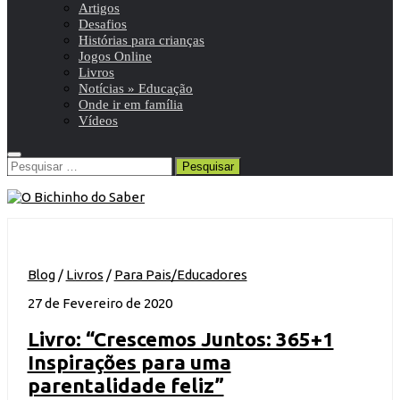
Artigos
Desafios
Histórias para crianças
Jogos Online
Livros
Notícias » Educação
Onde ir em família
Vídeos
Pesquisar
por:
Blog
/
Livros
/
Para Pais/Educadores
27 de Fevereiro de 2020
Livro: “Crescemos Juntos: 365+1
Inspirações para uma
parentalidade feliz”