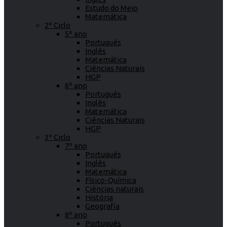
Estudo do Meio
Matemática
2º Ciclo
5º ano
Português
Inglês
Matemática
Ciências Naturais
HGP
6º ano
Português
Inglês
Matemática
Ciências Naturais
HGP
3º Ciclo
7º ano
Português
Inglês
Matemática
Físico-Química
Ciências naturais
História
Geografia
8º ano
Português