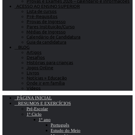
Provas e Exames 2026 – calendário e informações
ACESSO AO ENSINO SUPERIOR
Lista de cursos
Pré-Requisitos
Provas de Ingresso
Pares Instituição/Curso
Médias de Ingresso
Calendário de Candidatura
Guia da candidatura
BLOG
Artigos
Desafios
Histórias para crianças
Jogos Online
Livros
Notícias » Educação
Onde ir em família
Vídeos
PÁGINA INICIAL
RESUMOS E EXERCÍCIOS
Pré-Escolar
1º Ciclo
1º ano
Português
Estudo do Meio