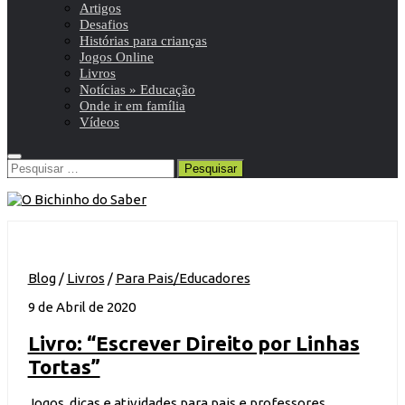
Artigos
Desafios
Histórias para crianças
Jogos Online
Livros
Notícias » Educação
Onde ir em família
Vídeos
Pesquisar
por:
Blog
/
Livros
/
Para Pais/Educadores
9 de Abril de 2020
Livro: “Escrever Direito por Linhas
Tortas”
Jogos, dicas e atividades para pais e professores