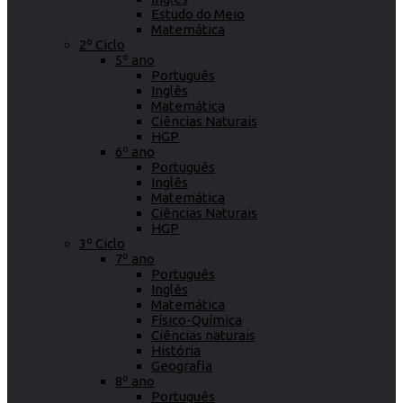
Estudo do Meio
Matemática
2º Ciclo
5º ano
Português
Inglês
Matemática
Ciências Naturais
HGP
6º ano
Português
Inglês
Matemática
Ciências Naturais
HGP
3º Ciclo
7º ano
Português
Inglês
Matemática
Físico-Química
Ciências naturais
História
Geografia
8º ano
Português