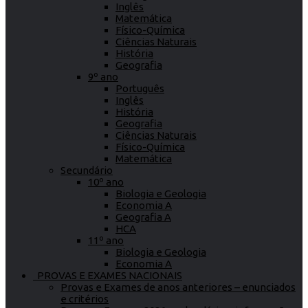
Inglês
Matemática
Físico-Química
Ciências Naturais
História
Geografia
9º ano
Português
Inglês
História
Geografia
Ciências Naturais
Físico-Química
Matemática
Secundário
10º ano
Biologia e Geologia
Economia A
Geografia A
HCA
11º ano
Biologia e Geologia
Economia A
PROVAS E EXAMES NACIONAIS
Provas e Exames de anos anteriores – enunciados
e critérios