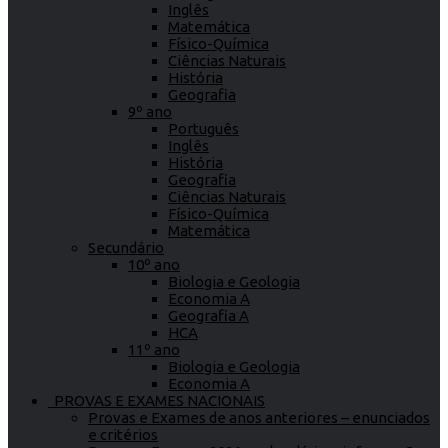
Inglês
Matemática
Físico-Química
Ciências Naturais
História
Geografia
9º ano
Português
Inglês
História
Geografia
Ciências Naturais
Físico-Química
Matemática
Secundário
10º ano
Biologia e Geologia
Economia A
Geografia A
HCA
11º ano
Biologia e Geologia
Economia A
PROVAS E EXAMES NACIONAIS
Provas e Exames de anos anteriores – enunciados
e critérios