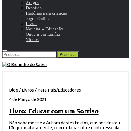
Artigos
Desafios
Histórias para crianças
Jogos Online
Livros
Notícias » Educação
Onde ir em família
Vídeos
Pesquisar
por:
Blog
/
Livros
/
Para Pais/Educadores
4 de Março de 2021
Livro: Educar com um Sorriso
Não sabemos se a Autora destes textos, que nos deixou
tão prematuramente, concordaria sobre o interesse da