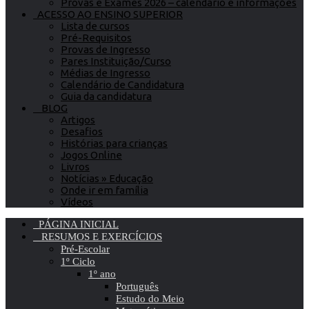
Provas e Exames 2026 – calendário e informações
ACESSO AO ENSINO SUPERIOR
Lista de cursos
Pré-Requisitos
Provas de Ingresso
Pares Instituição/Curso
Médias de Ingresso
Calendário de Candidatura
Guia da candidatura
BLOG
Artigos
Desafios
Histórias para crianças
Jogos Online
Livros
Notícias » Educação
Onde ir em família
Vídeos
PÁGINA INICIAL
RESUMOS E EXERCÍCIOS
Pré-Escolar
1º Ciclo
1º ano
Português
Estudo do Meio