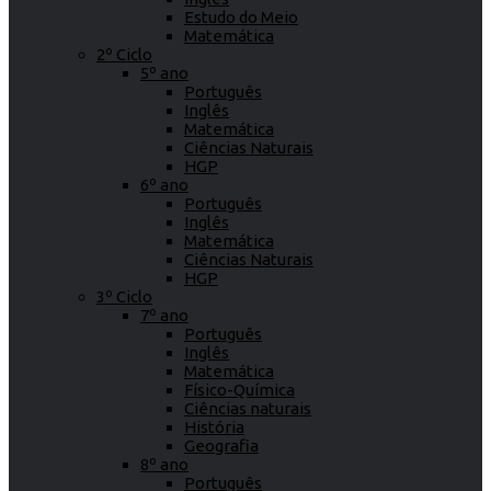
Estudo do Meio
Matemática
2º Ciclo
5º ano
Português
Inglês
Matemática
Ciências Naturais
HGP
6º ano
Português
Inglês
Matemática
Ciências Naturais
HGP
3º Ciclo
7º ano
Português
Inglês
Matemática
Físico-Química
Ciências naturais
História
Geografia
8º ano
Português