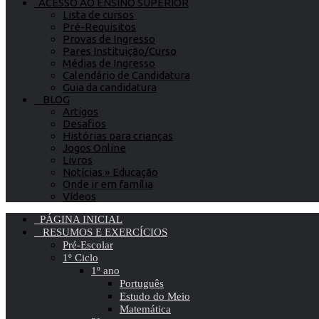
ACESSO AO ENSINO SUPERIOR
Lista de cursos
Pré-Requisitos
Provas de Ingresso
Pares Instituição/Curso
Médias de Ingresso
Calendário de Candidatura
Guia da candidatura
BLOG
Artigos
Desafios
Histórias para crianças
Jogos Online
Livros
Notícias » Educação
Onde ir em família
Vídeos
PÁGINA INICIAL
RESUMOS E EXERCÍCIOS
Pré-Escolar
1º Ciclo
1º ano
Português
Estudo do Meio
Matemática