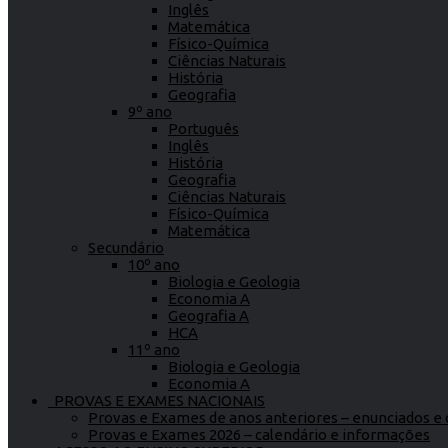
Inglês
Matemática
Físico-Química
Ciências Naturais
História
Geografia
9º ano
Português
Inglês
História
Geografia
Ciências Naturais
Físico-Química
Matemática
Secundário
10º ano
Biologia e Geologia
Economia A
Geografia A
HCA
11º ano
Biologia e Geologia
Economia A
PROVAS E EXAMES NACIONAIS
Provas e Exames de anos anteriores – enunciados e c
Provas e Exames 2026 – calendário e informações