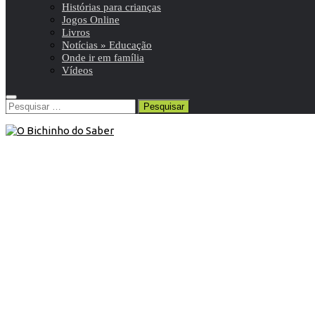
Histórias para crianças
Jogos Online
Livros
Notícias » Educação
Onde ir em família
Vídeos
Pesquisar
por:
Blog
/
Livros
/
Para Pais/Educadores
13 de Fevereiro de 2020
Livro: “A Psicóloga dos Miúdos:
Estratégias para educar sem stress,
sem birras e sem dramas (2ª Edição)”
Um guia prático para mães e pais reais. Educar os filhos