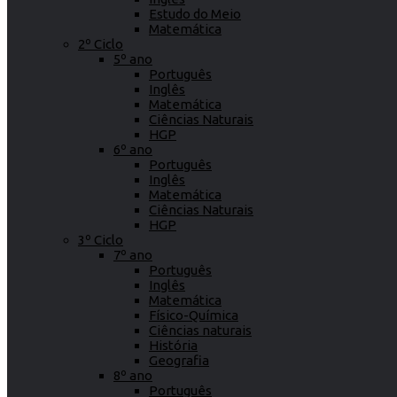
Estudo do Meio
Matemática
2º Ciclo
5º ano
Português
Inglês
Matemática
Ciências Naturais
HGP
6º ano
Português
Inglês
Matemática
Ciências Naturais
HGP
3º Ciclo
7º ano
Português
Inglês
Matemática
Físico-Química
Ciências naturais
História
Geografia
8º ano
Português