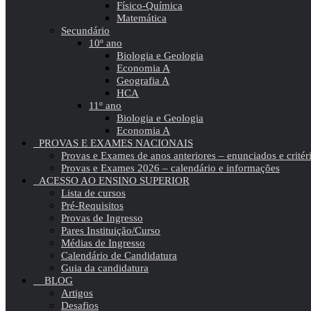
Físico-Química
Matemática
Secundário
10º ano
Biologia e Geologia
Economia A
Geografia A
HCA
11º ano
Biologia e Geologia
Economia A
PROVAS E EXAMES NACIONAIS
Provas e Exames de anos anteriores – enunciados e critér
Provas e Exames 2026 – calendário e informações
ACESSO AO ENSINO SUPERIOR
Lista de cursos
Pré-Requisitos
Provas de Ingresso
Pares Instituição/Curso
Médias de Ingresso
Calendário de Candidatura
Guia da candidatura
BLOG
Artigos
Desafios