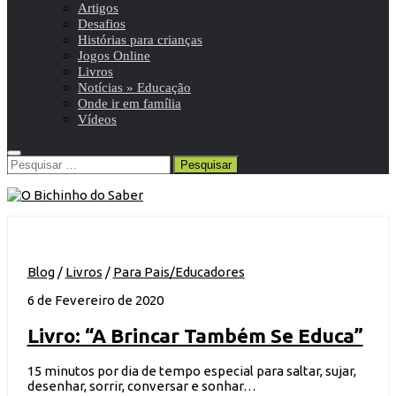
Artigos
Desafios
Histórias para crianças
Jogos Online
Livros
Notícias » Educação
Onde ir em família
Vídeos
Pesquisar
por:
Blog
/
Livros
/
Para Pais/Educadores
6 de Fevereiro de 2020
Livro: “A Brincar Também Se Educa”
15 minutos por dia de tempo especial para saltar, sujar,
desenhar, sorrir, conversar e sonhar…