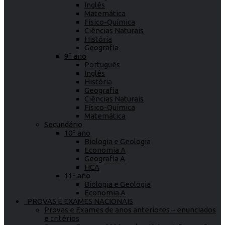
Inglês
Matemática
Físico-Química
Ciências Naturais
História
Geografia
9º ano
Português
Inglês
História
Geografia
Ciências Naturais
Físico-Química
Matemática
Secundário
10º ano
Biologia e Geologia
Economia A
Geografia A
HCA
11º ano
Biologia e Geologia
Economia A
PROVAS E EXAMES NACIONAIS
Provas e Exames de anos anteriores – enunciados
e critérios