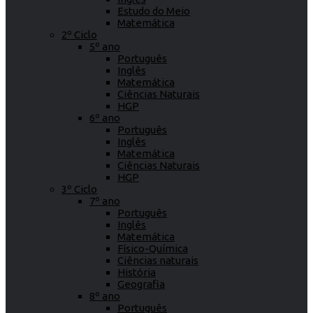
Estudo do Meio
Matemática
2º Ciclo
5º ano
Português
Inglês
Matemática
Ciências Naturais
HGP
6º ano
Português
Inglês
Matemática
Ciências Naturais
HGP
3º Ciclo
7º ano
Português
Inglês
Matemática
Físico-Química
Ciências naturais
História
Geografia
8º ano
Português