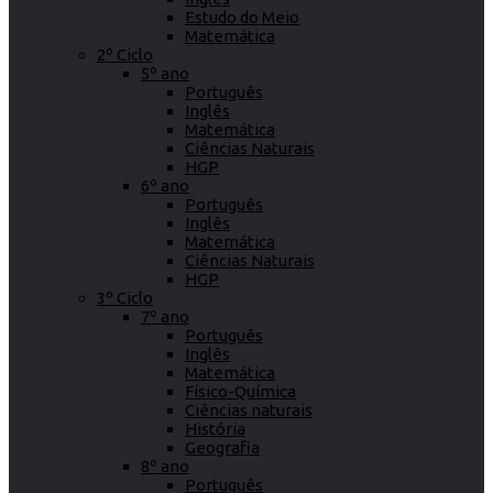
Estudo do Meio
Matemática
2º Ciclo
5º ano
Português
Inglês
Matemática
Ciências Naturais
HGP
6º ano
Português
Inglês
Matemática
Ciências Naturais
HGP
3º Ciclo
7º ano
Português
Inglês
Matemática
Físico-Química
Ciências naturais
História
Geografia
8º ano
Português