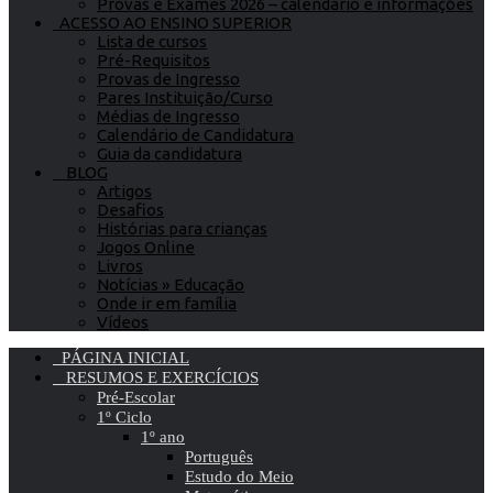
Provas e Exames 2026 – calendário e informações
ACESSO AO ENSINO SUPERIOR
Lista de cursos
Pré-Requisitos
Provas de Ingresso
Pares Instituição/Curso
Médias de Ingresso
Calendário de Candidatura
Guia da candidatura
BLOG
Artigos
Desafios
Histórias para crianças
Jogos Online
Livros
Notícias » Educação
Onde ir em família
Vídeos
PÁGINA INICIAL
RESUMOS E EXERCÍCIOS
Pré-Escolar
1º Ciclo
1º ano
Português
Estudo do Meio