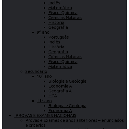
Inglês
Matemática
Físico-Química
Ciências Naturais
História
Geografia
9º ano
Português
Inglês
História
Geografia
Ciências Naturais
Físico-Química
Matemática
Secundário
10º ano
Biologia e Geologia
Economia A
Geografia A
HCA
11º ano
Biologia e Geologia
Economia A
PROVAS E EXAMES NACIONAIS
Provas e Exames de anos anteriores – enunciados
e critérios