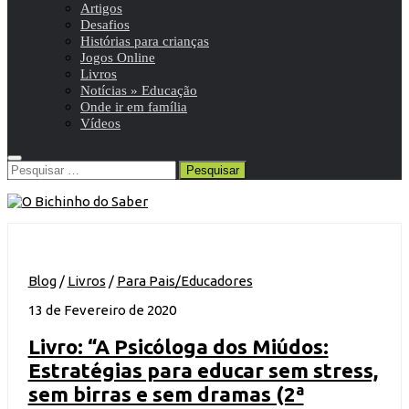
Artigos
Desafios
Histórias para crianças
Jogos Online
Livros
Notícias » Educação
Onde ir em família
Vídeos
Pesquisar
por:
Blog
/
Livros
/
Para Pais/Educadores
13 de Fevereiro de 2020
Livro: “A Psicóloga dos Miúdos:
Estratégias para educar sem stress,
sem birras e sem dramas (2ª