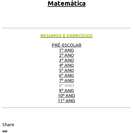
Matemática
RESUMOS E EXERCÍCIOS
PRÉ-ESCOLAR
1º ANO
2º ANO
3º ANO
4º ANO
5º ANO
6º ANO
7º ANO
8º ANO
9º ANO
10º ANO
11º ANO
Share