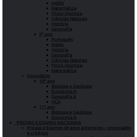
Inglês
Matemática
Físico-Química
Ciências Naturais
História
Geografia
9º ano
Português
Inglês
História
Geografia
Ciências Naturais
Físico-Química
Matemática
Secundário
10º ano
Biologia e Geologia
Economia A
Geografia A
HCA
11º ano
Biologia e Geologia
Economia A
PROVAS E EXAMES NACIONAIS
Provas e Exames de anos anteriores – enunciados
e critérios