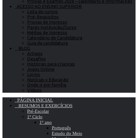
Provas e Exames 2026 – calendário e informações
ACESSO AO ENSINO SUPERIOR
Lista de cursos
Pré-Requisitos
Provas de Ingresso
Pares Instituição/Curso
Médias de Ingresso
Calendário de Candidatura
Guia da candidatura
BLOG
Artigos
Desafios
Histórias para crianças
Jogos Online
Livros
Notícias » Educação
Onde ir em família
Vídeos
PÁGINA INICIAL
RESUMOS E EXERCÍCIOS
Pré-Escolar
1º Ciclo
1º ano
Português
Estudo do Meio