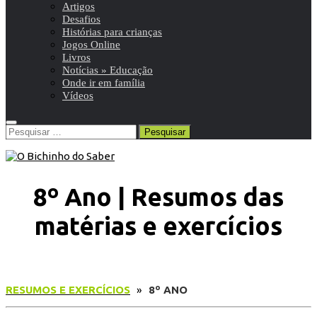
Artigos
Desafios
Histórias para crianças
Jogos Online
Livros
Notícias » Educação
Onde ir em família
Vídeos
Pesquisar
por:
8º Ano | Resumos das
matérias e exercícios
RESUMOS E EXERCÍCIOS
»
8º ANO