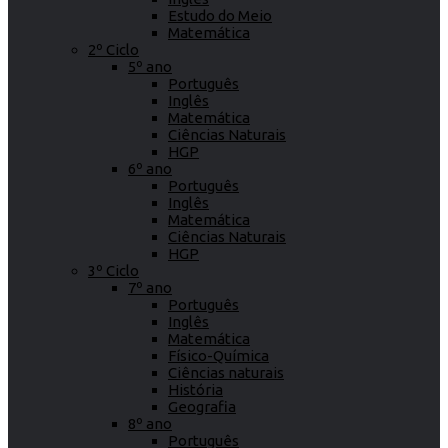
Estudo do Meio
Matemática
2º Ciclo
5º ano
Português
Inglês
Matemática
Ciências Naturais
HGP
6º ano
Português
Inglês
Matemática
Ciências Naturais
HGP
3º Ciclo
7º ano
Português
Inglês
Matemática
Físico-Química
Ciências naturais
História
Geografia
8º ano
Português