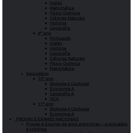
Inglês
Matemática
Físico-Química
Ciências Naturais
História
Geografia
9º ano
Português
Inglês
História
Geografia
Ciências Naturais
Físico-Química
Matemática
Secundário
10º ano
Biologia e Geologia
Economia A
Geografia A
HCA
11º ano
Biologia e Geologia
Economia A
PROVAS E EXAMES NACIONAIS
Provas e Exames de anos anteriores – enunciados
e critérios