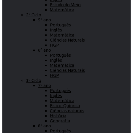
Estudo do Meio
Matemática
2º Ciclo
5º ano
Português
Inglês
Matemática
Ciências Naturais
HGP
6º ano
Português
Inglês
Matemática
Ciências Naturais
HGP
3º Ciclo
7º ano
Português
Inglês
Matemática
Físico-Química
Ciências naturais
História
Geografia
8º ano
Português