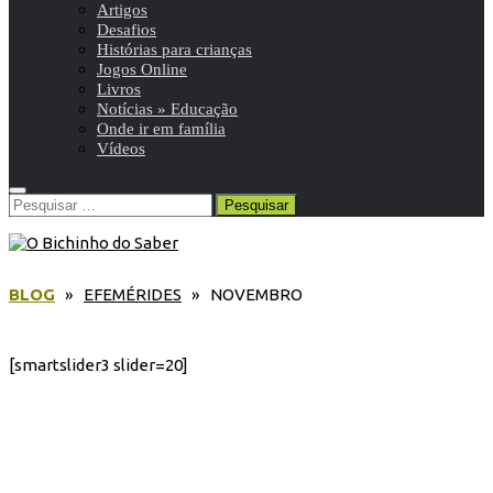
Artigos
Desafios
Histórias para crianças
Jogos Online
Livros
Notícias » Educação
Onde ir em família
Vídeos
Pesquisar
por:
BLOG
»
EFEMÉRIDES
» NOVEMBRO
[smartslider3 slider=20]