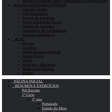
Provas e Exames 2026 – calendário e informações
ACESSO AO ENSINO SUPERIOR
Lista de cursos
Pré-Requisitos
Provas de Ingresso
Pares Instituição/Curso
Médias de Ingresso
Calendário de Candidatura
Guia da candidatura
BLOG
Artigos
Desafios
Histórias para crianças
Jogos Online
Livros
Notícias » Educação
Onde ir em família
Vídeos
PÁGINA INICIAL
RESUMOS E EXERCÍCIOS
Pré-Escolar
1º Ciclo
1º ano
Português
Estudo do Meio