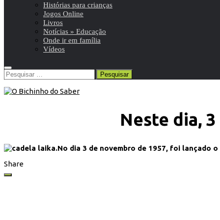
Histórias para crianças
Jogos Online
Livros
Notícias » Educação
Onde ir em família
Vídeos
Pesquisar
por:
Neste dia, 
No dia 3 de novembro de 1957, foi lançado o 
Share