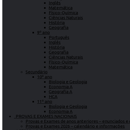
Inglês
Matemática
Físico-Química
Ciências Naturais
História
Geografia
9º ano
Português
Inglês
História
Geografia
Ciências Naturais
Físico-Química
Matemática
Secundário
10º ano
Biologia e Geologia
Economia A
Geografia A
HCA
11º ano
Biologia e Geologia
Economia A
PROVAS E EXAMES NACIONAIS
Provas e Exames de anos anteriores – enunciados e c
Provas e Exames 2026 – calendário e informações