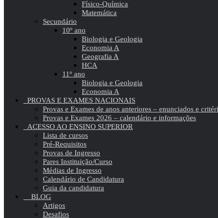
Físico-Química
Matemática
Secundário
10º ano
Biologia e Geologia
Economia A
Geografia A
HCA
11º ano
Biologia e Geologia
Economia A
PROVAS E EXAMES NACIONAIS
Provas e Exames de anos anteriores – enunciados e critér
Provas e Exames 2026 – calendário e informações
ACESSO AO ENSINO SUPERIOR
Lista de cursos
Pré-Requisitos
Provas de Ingresso
Pares Instituição/Curso
Médias de Ingresso
Calendário de Candidatura
Guia da candidatura
BLOG
Artigos
Desafios