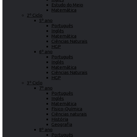
Estudo do Meio
Matemática
2º Ciclo
5º ano
Português
Inglês
Matemática
Ciências Naturais
HGP
6º ano
Português
Inglês
Matemática
Ciências Naturais
HGP
3º Ciclo
7º ano
Português
Inglês
Matemática
Físico-Química
Ciências naturais
História
Geografia
8º ano
Português