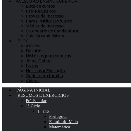
ACESSO AO ENSINO SUPERIOR
Lista de cursos
Pré-Requisitos
Provas de Ingresso
Pares Instituição/Curso
Médias de Ingresso
Calendário de Candidatura
Guia da candidatura
BLOG
Artigos
Desafios
Histórias para crianças
Jogos Online
Livros
Notícias » Educação
Onde ir em família
Vídeos
PÁGINA INICIAL
RESUMOS E EXERCÍCIOS
Pré-Escolar
1º Ciclo
1º ano
Português
Estudo do Meio
Matemática