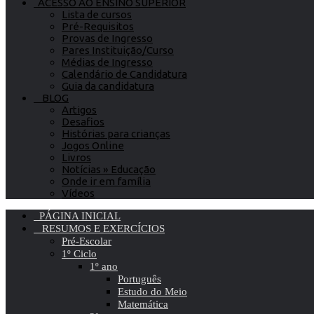
ACESSO AO ENSINO SUPERIOR
Lista de cursos
Pré-Requisitos
Provas de Ingresso
Pares Instituição/Curso
Médias de Ingresso
Calendário de Candidatura
Guia da candidatura
BLOG
Artigos
Desafios
Histórias para crianças
Jogos Online
Livros
Notícias » Educação
Onde ir em família
Vídeos
PÁGINA INICIAL
RESUMOS E EXERCÍCIOS
Pré-Escolar
1º Ciclo
1º ano
Português
Estudo do Meio
Matemática