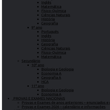
Inglês
Matemática
Físico-Química
Ciências Naturais
História
Geografia
9º ano
Português
Inglês
História
Geografia
Ciências Naturais
Físico-Química
Matemática
Secundário
10º ano
Biologia e Geologia
Economia A
Geografia A
HCA
11º ano
Biologia e Geologia
Economia A
PROVAS E EXAMES NACIONAIS
Provas e Exames de anos anteriores – enunciados e c
Provas e Exames 2026 – calendário e informações