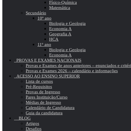
Físico-Química
Matemática
Secundário
10º ano
Biologia e Geologia
Economia A
Geografia A
HCA
11º ano
Biologia e Geologia
Economia A
PROVAS E EXAMES NACIONAIS
Provas e Exames de anos anteriores – enunciados e critér
Provas e Exames 2026 – calendário e informações
ACESSO AO ENSINO SUPERIOR
Lista de cursos
Pré-Requisitos
Provas de Ingresso
Pares Instituição/Curso
Médias de Ingresso
Calendário de Candidatura
Guia da candidatura
BLOG
Artigos
Desafios