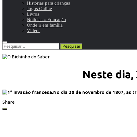
Histórias para crianças
Jogos Online
Livros
Notícias » Educação
Onde ir em família
Vídeos
Pesquisar
por:
Neste dia,
No dia 30 de novembro de 1807, as t
Share