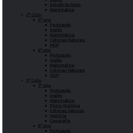
Estudo do Meio
Matemática
2º Ciclo
5º ano
Português
Inglês
Matemática
Ciências Naturais
HGP
6º ano
Português
Inglês
Matemática
Ciências Naturais
HGP
3º Ciclo
7º ano
Português
Inglês
Matemática
Físico-Química
Ciências naturais
História
Geografia
8º ano
Português