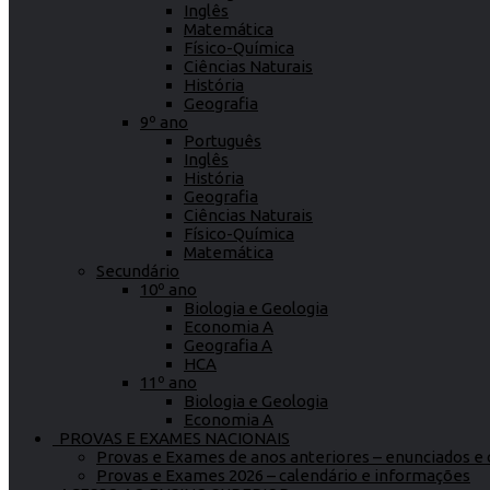
Inglês
Matemática
Físico-Química
Ciências Naturais
História
Geografia
9º ano
Português
Inglês
História
Geografia
Ciências Naturais
Físico-Química
Matemática
Secundário
10º ano
Biologia e Geologia
Economia A
Geografia A
HCA
11º ano
Biologia e Geologia
Economia A
PROVAS E EXAMES NACIONAIS
Provas e Exames de anos anteriores – enunciados e c
Provas e Exames 2026 – calendário e informações