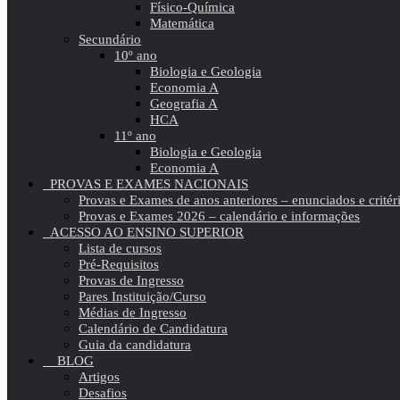
Físico-Química
Matemática
Secundário
10º ano
Biologia e Geologia
Economia A
Geografia A
HCA
11º ano
Biologia e Geologia
Economia A
PROVAS E EXAMES NACIONAIS
Provas e Exames de anos anteriores – enunciados e critér
Provas e Exames 2026 – calendário e informações
ACESSO AO ENSINO SUPERIOR
Lista de cursos
Pré-Requisitos
Provas de Ingresso
Pares Instituição/Curso
Médias de Ingresso
Calendário de Candidatura
Guia da candidatura
BLOG
Artigos
Desafios