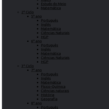
Estudo do Meio
Matemática
2º Ciclo
5º ano
Português
Inglês
Matemática
Ciências Naturais
HGP
6º ano
Português
Inglês
Matemática
Ciências Naturais
HGP
3º Ciclo
7º ano
Português
Inglês
Matemática
Físico-Química
Ciências naturais
História
Geografia
8º ano
Português