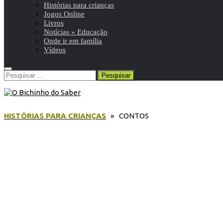
Histórias para crianças
Jogos Online
Livros
Notícias » Educação
Onde ir em família
Vídeos
Pesquisar
por:
HISTÓRIAS PARA CRIANÇAS
» CONTOS
Contos
/
Histórias para crianças
2 de Fevereiro de 2021
Conto | O País das Pessoas de
Pernas para o Ar