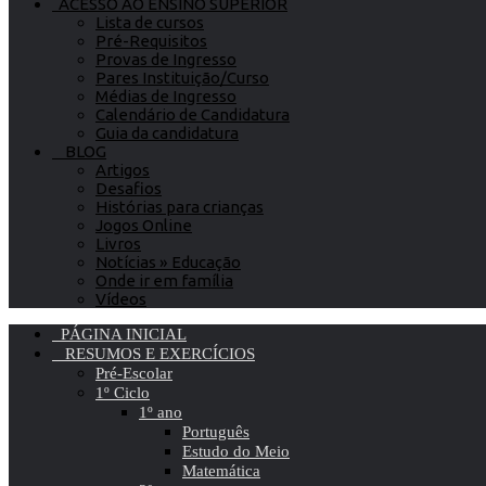
ACESSO AO ENSINO SUPERIOR
Lista de cursos
Pré-Requisitos
Provas de Ingresso
Pares Instituição/Curso
Médias de Ingresso
Calendário de Candidatura
Guia da candidatura
BLOG
Artigos
Desafios
Histórias para crianças
Jogos Online
Livros
Notícias » Educação
Onde ir em família
Vídeos
PÁGINA INICIAL
RESUMOS E EXERCÍCIOS
Pré-Escolar
1º Ciclo
1º ano
Português
Estudo do Meio
Matemática