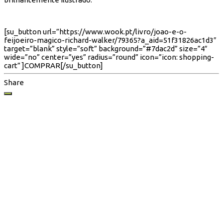
[su_button url=”https://www.wook.pt/livro/joao-e-o-
feijoeiro-magico-richard-walker/79365?a_aid=51f31826ac1d3″
target=”blank” style=”soft” background=”#7dac2d” size=”4″
wide=”no” center=”yes” radius=”round” icon=”icon: shopping-
cart” ]COMPRAR[/su_button]
Share