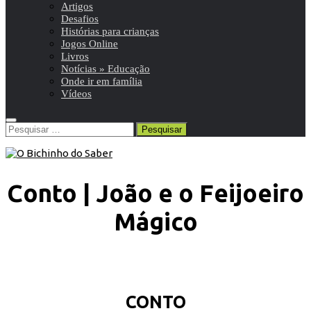
Artigos
Desafios
Histórias para crianças
Jogos Online
Livros
Notícias » Educação
Onde ir em família
Vídeos
Pesquisar
por:
Conto | João e o Feijoeiro
Mágico
CONTO