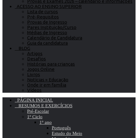
Provas e Exames 2026 – calendário e informações
ACESSO AO ENSINO SUPERIOR
Lista de cursos
Pré-Requisitos
Provas de Ingresso
Pares Instituição/Curso
Médias de Ingresso
Calendário de Candidatura
Guia da candidatura
BLOG
Artigos
Desafios
Histórias para crianças
Jogos Online
Livros
Notícias » Educação
Onde ir em família
Vídeos
PÁGINA INICIAL
RESUMOS E EXERCÍCIOS
Pré-Escolar
1º Ciclo
1º ano
Português
Estudo do Meio