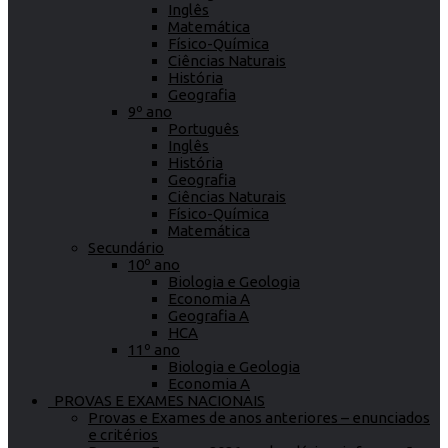
Inglês
Matemática
Físico-Química
Ciências Naturais
História
Geografia
9º ano
Português
Inglês
História
Geografia
Ciências Naturais
Físico-Química
Matemática
Secundário
10º ano
Biologia e Geologia
Economia A
Geografia A
HCA
11º ano
Biologia e Geologia
Economia A
PROVAS E EXAMES NACIONAIS
Provas e Exames de anos anteriores – enunciados
e critérios