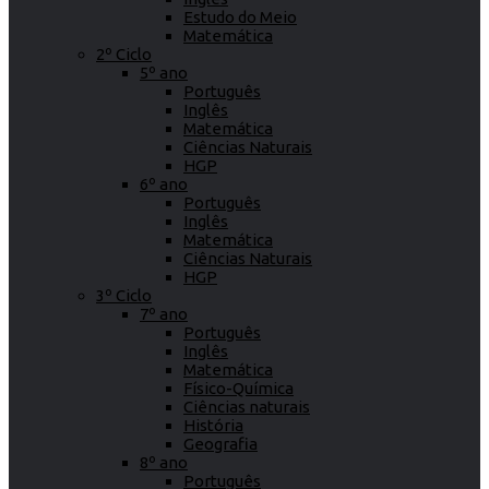
Estudo do Meio
Matemática
2º Ciclo
5º ano
Português
Inglês
Matemática
Ciências Naturais
HGP
6º ano
Português
Inglês
Matemática
Ciências Naturais
HGP
3º Ciclo
7º ano
Português
Inglês
Matemática
Físico-Química
Ciências naturais
História
Geografia
8º ano
Português