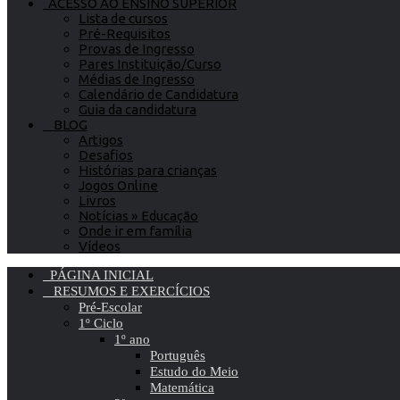
ACESSO AO ENSINO SUPERIOR
Lista de cursos
Pré-Requisitos
Provas de Ingresso
Pares Instituição/Curso
Médias de Ingresso
Calendário de Candidatura
Guia da candidatura
BLOG
Artigos
Desafios
Histórias para crianças
Jogos Online
Livros
Notícias » Educação
Onde ir em família
Vídeos
PÁGINA INICIAL
RESUMOS E EXERCÍCIOS
Pré-Escolar
1º Ciclo
1º ano
Português
Estudo do Meio
Matemática