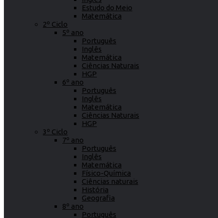
Estudo do Meio
Matemática
2º Ciclo
5º ano
Português
Inglês
Matemática
Ciências Naturais
HGP
6º ano
Português
Inglês
Matemática
Ciências Naturais
HGP
3º Ciclo
7º ano
Português
Inglês
Matemática
Físico-Química
Ciências naturais
História
Geografia
8º ano
Português