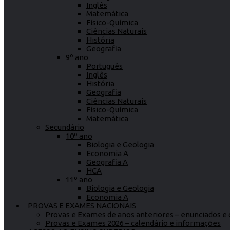
Inglês
Matemática
Físico-Química
Ciências Naturais
História
Geografia
9º ano
Português
Inglês
História
Geografia
Ciências Naturais
Físico-Química
Matemática
Secundário
10º ano
Biologia e Geologia
Economia A
Geografia A
HCA
11º ano
Biologia e Geologia
Economia A
PROVAS E EXAMES NACIONAIS
Provas e Exames de anos anteriores – enunciados e c
Provas e Exames 2026 – calendário e informações