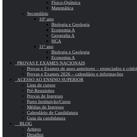
Físico-Química
Matemática
Secundário
10º ano
Biologia e Geologia
Economia A
Geografia A
HCA
11º ano
Biologia e Geologia
Economia A
PROVAS E EXAMES NACIONAIS
Provas e Exames de anos anteriores – enunciados e critér
Provas e Exames 2026 – calendário e informações
ACESSO AO ENSINO SUPERIOR
Lista de cursos
Pré-Requisitos
Provas de Ingresso
Pares Instituição/Curso
Médias de Ingresso
Calendário de Candidatura
Guia da candidatura
BLOG
Artigos
Desafios