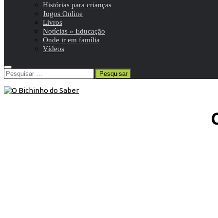
Histórias para crianças
Jogos Online
Livros
Notícias » Educação
Onde ir em família
Vídeos
Pesquisar
por: