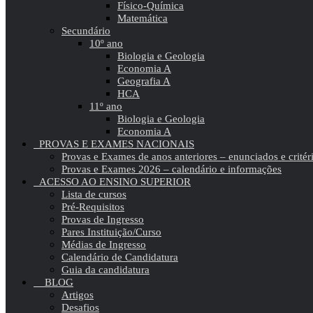
Físico-Química
Matemática
Secundário
10º ano
Biologia e Geologia
Economia A
Geografia A
HCA
11º ano
Biologia e Geologia
Economia A
PROVAS E EXAMES NACIONAIS
Provas e Exames de anos anteriores – enunciados e critér
Provas e Exames 2026 – calendário e informações
ACESSO AO ENSINO SUPERIOR
Lista de cursos
Pré-Requisitos
Provas de Ingresso
Pares Instituição/Curso
Médias de Ingresso
Calendário de Candidatura
Guia da candidatura
BLOG
Artigos
Desafios