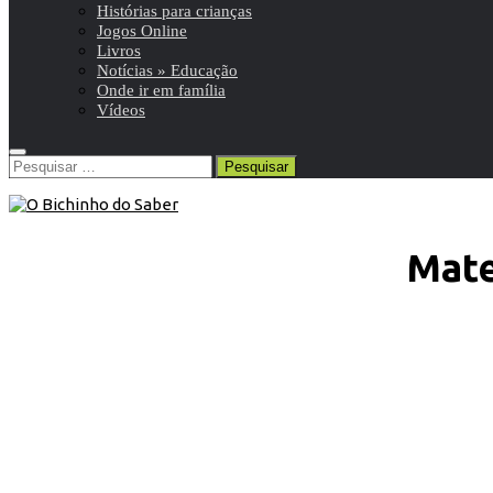
Histórias para crianças
Jogos Online
Livros
Notícias » Educação
Onde ir em família
Vídeos
Pesquisar
por:
Mate