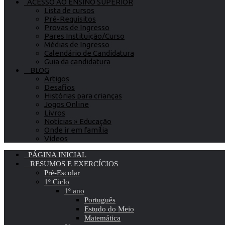
ACESSO AO ENSINO SUPERIOR
Lista de cursos
Pré-Requisitos
Provas de Ingresso
Pares Instituição/Curso
Médias de Ingresso
Calendário de Candidatura
Guia da candidatura
BLOG
Artigos
Desafios
Histórias para crianças
Jogos Online
Livros
Notícias » Educação
Onde ir em família
Vídeos
PÁGINA INICIAL
RESUMOS E EXERCÍCIOS
Pré-Escolar
1º Ciclo
1º ano
Português
Estudo do Meio
Matemática