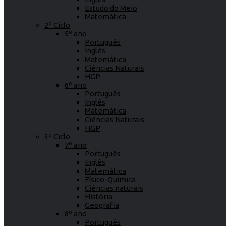
Estudo do Meio
Matemática
2º Ciclo
5º ano
Português
Inglês
Matemática
Ciências Naturais
HGP
6º ano
Português
Inglês
Matemática
Ciências Naturais
HGP
3º Ciclo
7º ano
Português
Inglês
Matemática
Físico-Química
Ciências naturais
História
Geografia
8º ano
Português