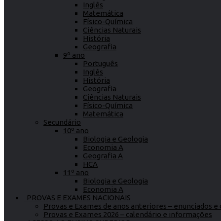
Inglês
Matemática
Físico-Química
Ciências Naturais
História
Geografia
9º ano
Português
Inglês
História
Geografia
Ciências Naturais
Físico-Química
Matemática
Secundário
10º ano
Biologia e Geologia
Economia A
Geografia A
HCA
11º ano
Biologia e Geologia
Economia A
PROVAS E EXAMES NACIONAIS
Provas e Exames de anos anteriores – enunciados e c
Provas e Exames 2026 – calendário e informações