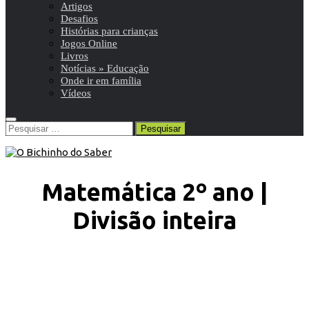
Artigos
Desafios
Histórias para crianças
Jogos Online
Livros
Notícias » Educação
Onde ir em família
Vídeos
Pesquisar
por:
Matemática 2º ano |
Divisão inteira