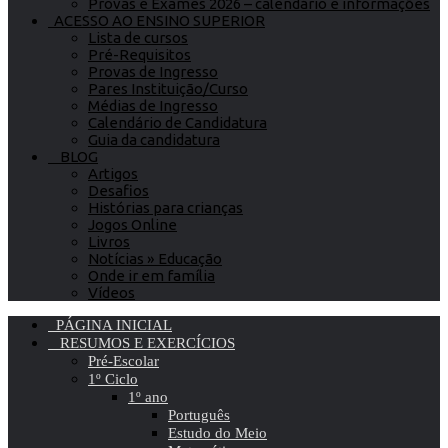
Provas e Exames 2026 – calendário e informações
ACESSO AO ENSINO SUPERIOR
Lista de cursos
Pré-Requisitos
Provas de Ingresso
Pares Instituição/Curso
Médias de Ingresso
Calendário de Candidatura
Guia da candidatura
BLOG
Artigos
Desafios
Histórias para crianças
Jogos Online
Livros
Notícias » Educação
Onde ir em família
Vídeos
PÁGINA INICIAL
RESUMOS E EXERCÍCIOS
Pré-Escolar
1º Ciclo
1º ano
Português
Estudo do Meio