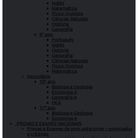
Inglês
Matemática
Físico-Química
Ciências Naturais
História
Geografia
9º ano
Português
Inglês
História
Geografia
Ciências Naturais
Físico-Química
Matemática
Secundário
10º ano
Biologia e Geologia
Economia A
Geografia A
HCA
11º ano
Biologia e Geologia
Economia A
PROVAS E EXAMES NACIONAIS
Provas e Exames de anos anteriores – enunciados
e critérios