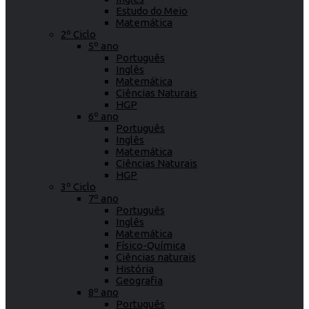
Estudo do Meio
Matemática
2º Ciclo
5º ano
Português
Inglês
Matemática
Ciências Naturais
HGP
6º ano
Português
Inglês
Matemática
Ciências Naturais
HGP
3º Ciclo
7º ano
Português
Inglês
Matemática
Físico-Química
Ciências naturais
História
Geografia
8º ano
Português