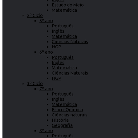
Estudo do Meio
Matemática
2º Ciclo
5º ano
Português
Inglês
Matemática
Ciências Naturais
HGP
6º ano
Português
Inglês
Matemática
Ciências Naturais
HGP
3º Ciclo
7º ano
Português
Inglês
Matemática
Físico-Química
Ciências naturais
História
Geografia
8º ano
Português