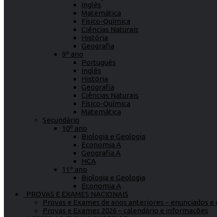
Inglês
Matemática
Físico-Química
Ciências Naturais
História
Geografia
9º ano
Português
Inglês
História
Geografia
Ciências Naturais
Físico-Química
Matemática
Secundário
10º ano
Biologia e Geologia
Economia A
Geografia A
HCA
11º ano
Biologia e Geologia
Economia A
PROVAS E EXAMES NACIONAIS
Provas e Exames de anos anteriores – enunciados e c
Provas e Exames 2026 – calendário e informações