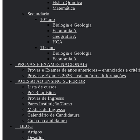
Físico-Química
Matemática
Secundário
10º ano
Biologia e Geologia
Economia A
Geografia A
HCA
11º ano
Biologia e Geologia
Economia A
PROVAS E EXAMES NACIONAIS
Provas e Exames de anos anteriores – enunciados e critér
Provas e Exames 2026 – calendário e informações
ACESSO AO ENSINO SUPERIOR
Lista de cursos
Pré-Requisitos
Provas de Ingresso
Pares Instituição/Curso
Médias de Ingresso
Calendário de Candidatura
Guia da candidatura
BLOG
Artigos
Desafios