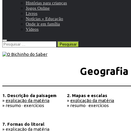
Histórias para crianças
Jogos Online
Livros
Notícias » Educação
Onde ir em família
Vídeos
Pesquisar
por:
Geografia 
1. Descrição da paisagem
2. Mapas e escalas
»
explicação da matéria
»
explicação da matéria
» resumo · exercícios
» resumo · exercícios
7. Formas do litoral
»
explicação da matéria