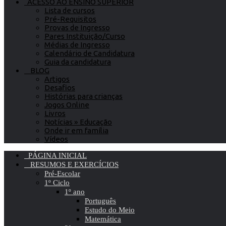
ACESSO AO ENSINO SUPERIOR
Lista de cursos
Pré-Requisitos
Provas de Ingresso
Pares Instituição/Curso
Médias de Ingresso
Calendário de Candidatura
Guia da candidatura
BLOG
Artigos
Desafios
Histórias para crianças
Jogos Online
Livros
Notícias » Educação
Onde ir em família
Vídeos
PÁGINA INICIAL
RESUMOS E EXERCÍCIOS
Pré-Escolar
1º Ciclo
1º ano
Português
Estudo do Meio
Matemática