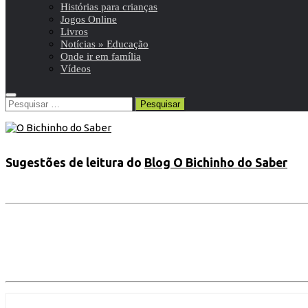
Histórias para crianças
Jogos Online
Livros
Notícias » Educação
Onde ir em família
Vídeos
Pesquisar
por:
Sugestões de leitura do
Blog O Bichinho do Saber