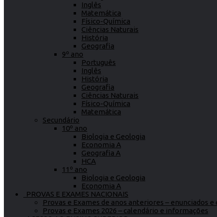
Inglês
Matemática
Físico-Química
Ciências Naturais
História
Geografia
9º ano
Português
Inglês
História
Geografia
Ciências Naturais
Físico-Química
Matemática
Secundário
10º ano
Biologia e Geologia
Economia A
Geografia A
HCA
11º ano
Biologia e Geologia
Economia A
PROVAS E EXAMES NACIONAIS
Provas e Exames de anos anteriores – enunciados e c
Provas e Exames 2026 – calendário e informações