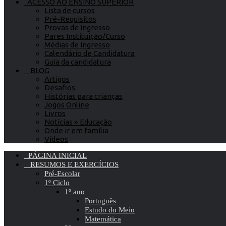
ACESSO AO ENSINO SUPERIOR
Lista de cursos
Pré-Requisitos
Provas de Ingresso
Pares Instituição/Curso
Médias de Ingresso
Calendário de Candidatura
Guia da candidatura
BLOG
Artigos
Desafios
Histórias para crianças
Jogos Online
Livros
Notícias » Educação
Onde ir em família
Vídeos
PÁGINA INICIAL
RESUMOS E EXERCÍCIOS
Pré-Escolar
1º Ciclo
1º ano
Português
Estudo do Meio
Matemática