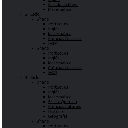
Estudo do Meio
Matemática
2º Ciclo
5º ano
Português
Inglês
Matemática
Ciências Naturais
HGP
6º ano
Português
Inglês
Matemática
Ciências Naturais
HGP
3º Ciclo
7º ano
Português
Inglês
Matemática
Físico-Química
Ciências naturais
História
Geografia
8º ano
Português