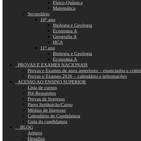
Físico-Química
Matemática
Secundário
10º ano
Biologia e Geologia
Economia A
Geografia A
HCA
11º ano
Biologia e Geologia
Economia A
PROVAS E EXAMES NACIONAIS
Provas e Exames de anos anteriores – enunciados e critér
Provas e Exames 2026 – calendário e informações
ACESSO AO ENSINO SUPERIOR
Lista de cursos
Pré-Requisitos
Provas de Ingresso
Pares Instituição/Curso
Médias de Ingresso
Calendário de Candidatura
Guia da candidatura
BLOG
Artigos
Desafios