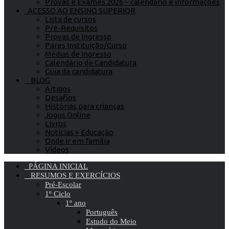
Provas e Exames 2026 – calendário e informações
ACESSO AO ENSINO SUPERIOR
Lista de cursos
Pré-Requisitos
Provas de Ingresso
Pares Instituição/Curso
Médias de Ingresso
Calendário de Candidatura
Guia da candidatura
BLOG
Artigos
Desafios
Histórias para crianças
Jogos Online
Livros
Notícias » Educação
Onde ir em família
Vídeos
PÁGINA INICIAL
RESUMOS E EXERCÍCIOS
Pré-Escolar
1º Ciclo
1º ano
Português
Estudo do Meio