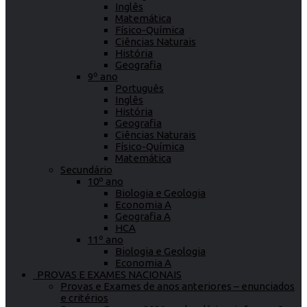
Inglês
Matemática
Físico-Química
Ciências Naturais
História
Geografia
9º ano
Português
Inglês
História
Geografia
Ciências Naturais
Físico-Química
Matemática
Secundário
10º ano
Biologia e Geologia
Economia A
Geografia A
HCA
11º ano
Biologia e Geologia
Economia A
PROVAS E EXAMES NACIONAIS
Provas e Exames de anos anteriores – enunciados
e critérios