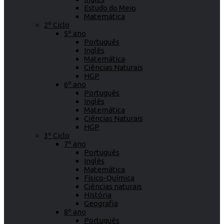
Estudo do Meio
Matemática
2º Ciclo
5º ano
Português
Inglês
Matemática
Ciências Naturais
HGP
6º ano
Português
Inglês
Matemática
Ciências Naturais
HGP
3º Ciclo
7º ano
Português
Inglês
Matemática
Físico-Química
Ciências naturais
História
Geografia
8º ano
Português