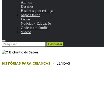
Artigos
Desafios
Histórias para crianças
Jogos Online
Livros
Notícias » Educação
Onde ir em família
Vídeos
Pesquisar
por:
HISTÓRIAS PARA CRIANÇAS
» LENDAS