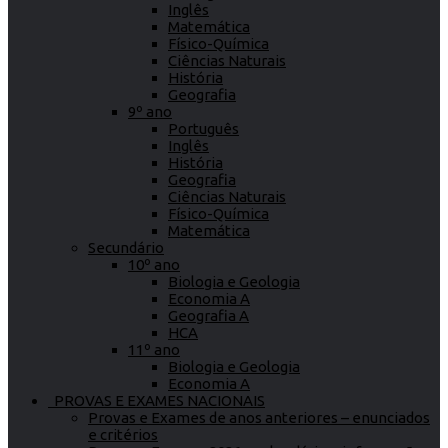
Inglês
Matemática
Físico-Química
Ciências Naturais
História
Geografia
9º ano
Português
Inglês
História
Geografia
Ciências Naturais
Físico-Química
Matemática
Secundário
10º ano
Biologia e Geologia
Economia A
Geografia A
HCA
11º ano
Biologia e Geologia
Economia A
PROVAS E EXAMES NACIONAIS
Provas e Exames de anos anteriores – enunciados
e critérios