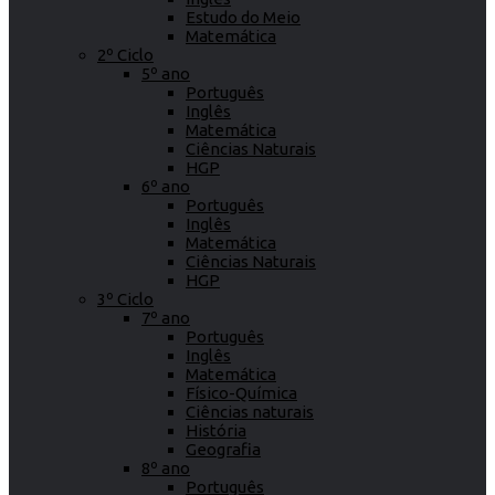
Estudo do Meio
Matemática
2º Ciclo
5º ano
Português
Inglês
Matemática
Ciências Naturais
HGP
6º ano
Português
Inglês
Matemática
Ciências Naturais
HGP
3º Ciclo
7º ano
Português
Inglês
Matemática
Físico-Química
Ciências naturais
História
Geografia
8º ano
Português