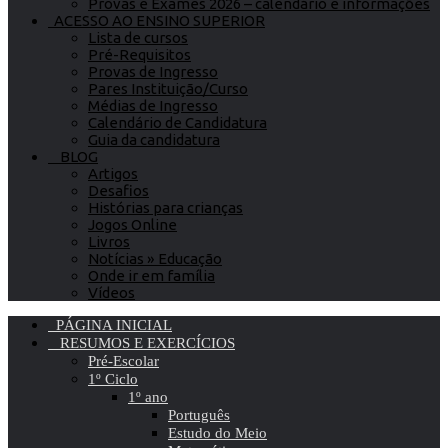
Provas e Exames 2026 – calendário e informações
ACESSO AO ENSINO SUPERIOR
Lista de cursos
Pré-Requisitos
Provas de Ingresso
Pares Instituição/Curso
Médias de Ingresso
Calendário de Candidatura
Guia da candidatura
BLOG
Artigos
Desafios
Histórias para crianças
Jogos Online
Livros
Notícias » Educação
Onde ir em família
Vídeos
PÁGINA INICIAL
RESUMOS E EXERCÍCIOS
Pré-Escolar
1º Ciclo
1º ano
Português
Estudo do Meio