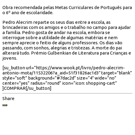
Obra recomendada pelas Metas Curriculares de Português para
o 6º ano de escolaridade.
Pedro Alecrim reparte os seus dias entre a escola, as
brincadeiras com os amigos e o trabalho no campo para ajudar
a família. Pedro gosta de andar na escola, embora se
interrogue sobre a utilidade de algumas matérias e nem
sempre aprecie o feitio de alguns professores. Os dias vão
passando, com sonhos, alegrias e tristezas. A morte do pai
alterará tudo. Prémio Gulbenkian de Literatura para Crianças e
jovens.
[su_button url=”https://www.wook.pt/livro/pedro-alecrim-
antonio-mota/11532206?a_aid=51f31826ac1d3″ target=”blank”
style=”soft” background=”#7dac2d” size=”4″ wide=”no”
center=”yes” radius=”round” icon=”icon: shopping-cart”
]COMPRAR[/su_button]
Share