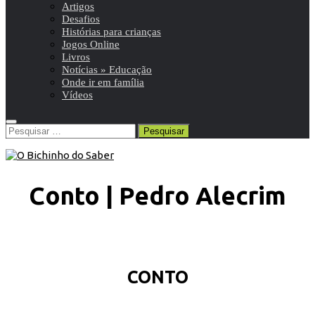
Artigos
Desafios
Histórias para crianças
Jogos Online
Livros
Notícias » Educação
Onde ir em família
Vídeos
Pesquisar
por:
Conto | Pedro Alecrim
CONTO