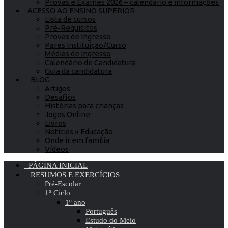
Provas e Exames 2026 – calendário e informações
ACESSO AO ENSINO SUPERIOR
Lista de cursos
Pré-Requisitos
Provas de Ingresso
Pares Instituição/Curso
Médias de Ingresso
Calendário de Candidatura
Guia da candidatura
BLOG
Artigos
Desafios
Histórias para crianças
Jogos Online
Livros
Notícias » Educação
Onde ir em família
Vídeos
PÁGINA INICIAL
RESUMOS E EXERCÍCIOS
Pré-Escolar
1º Ciclo
1º ano
Português
Estudo do Meio