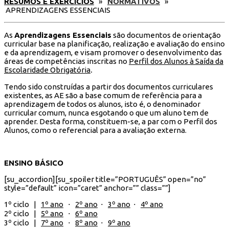
RESUMOS E EXERCÍCIOS
»
NORMATIVOS
»
APRENDIZAGENS ESSENCIAIS
As
Aprendizagens Essenciais
são documentos de orientação
curricular base na planificação, realização e avaliação do ensino
e da aprendizagem, e visam promover o desenvolvimento das
áreas de competências inscritas no
Perfil dos Alunos à Saída da
Escolaridade Obrigatória
.
Tendo sido construídas a partir dos documentos curriculares
existentes, as AE são a base comum de referência para a
aprendizagem de todos os alunos, isto é, o denominador
curricular comum, nunca esgotando o que um aluno tem de
aprender. Desta forma, constituem-se, a par com o Perfil dos
Alunos, como o referencial para a avaliação externa.
ENSINO BÁSICO
[su_accordion][su_spoiler title=”PORTUGUÊS” open=”no”
style=”default” icon=”caret” anchor=”” class=””]
1º ciclo |
1º ano
⋅
2º ano
⋅
3º ano
⋅
4º ano
2º ciclo |
5º ano
⋅
6º ano
3º ciclo |
7º ano
⋅
8º ano
⋅
9º ano