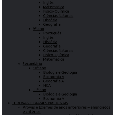
Inglês
Matemática
Físico-Química
Ciências Naturais
História
Geografia
9º ano
Português
Inglês
História
Geografia
Ciências Naturais
Físico-Química
Matemática
Secundário
10º ano
Biologia e Geologia
Economia A
Geografia A
HCA
11º ano
Biologia e Geologia
Economia A
PROVAS E EXAMES NACIONAIS
Provas e Exames de anos anteriores – enunciados
e critérios