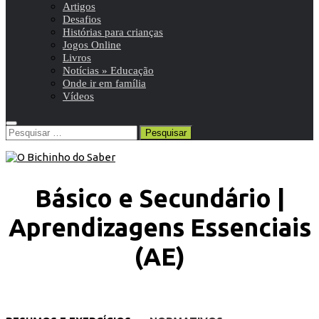
Artigos
Desafios
Histórias para crianças
Jogos Online
Livros
Notícias » Educação
Onde ir em família
Vídeos
Pesquisar
por:
Básico e Secundário |
Aprendizagens Essenciais
(AE)