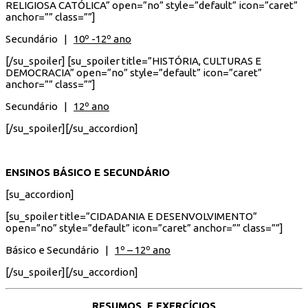
RELIGIOSA CATÓLICA” open=”no” style=”default” icon=”caret”
anchor=”” class=””]
Secundário |
10º -12º ano
[/su_spoiler] [su_spoiler title=”HISTÓRIA, CULTURAS E
DEMOCRACIA” open=”no” style=”default” icon=”caret”
anchor=”” class=””]
Secundário |
12º ano
[/su_spoiler][/su_accordion]
ENSINOS BÁSICO E SECUNDÁRIO
[su_accordion]
[su_spoiler title=”CIDADANIA E DESENVOLVIMENTO”
open=”no” style=”default” icon=”caret” anchor=”” class=””]
Básico e Secundário |
1º – 12º ano
[/su_spoiler][/su_accordion]
RESUMOS E EXERCÍCIOS