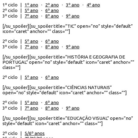
1º ciclo |
1º ano
⋅
2º ano
⋅
3º ano
⋅
4º ano
2º ciclo |
5º ano
⋅
6º ano
3º ciclo |
7º ano
⋅
8º ano
⋅
9º ano
[/su_spoiler][su_spoiler title=”TIC” open=”no” style=”default”
icon=”caret” anchor=”” class=””]
2º ciclo |
5º ano
⋅
6º ano
3º ciclo |
7º ano
⋅
8º ano
⋅
9º ano
[/su_spoiler][su_spoiler title=”HISTÓRIA E GEOGRAFIA DE
PORTUGAL” open=”no” style=”default” icon=”caret” anchor=””
class=””]
2º ciclo |
5º ano
⋅
6º ano
[/su_spoiler][su_spoiler title=”CIÊNCIAS NATURAIS”
open=”no” style=”default” icon=”caret” anchor=”” class=””]
2º ciclo |
5º ano
⋅
6º ano
3º ciclo |
7º ano
⋅
8º ano
⋅
9º ano
[/su_spoiler][su_spoiler title=”EDUCAÇÃO VISUAL” open=”no”
style=”default” icon=”caret” anchor=”” class=””]
2º ciclo |
5/6º anos