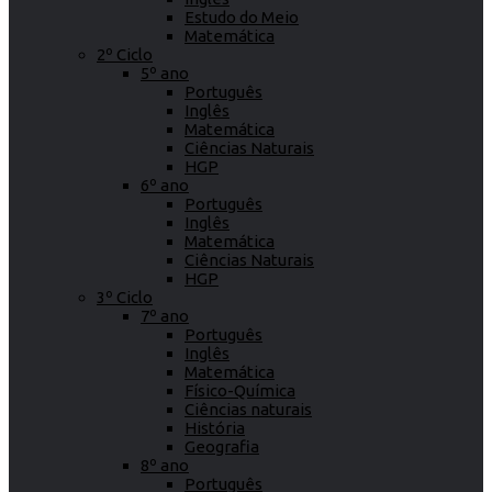
Estudo do Meio
Matemática
2º Ciclo
5º ano
Português
Inglês
Matemática
Ciências Naturais
HGP
6º ano
Português
Inglês
Matemática
Ciências Naturais
HGP
3º Ciclo
7º ano
Português
Inglês
Matemática
Físico-Química
Ciências naturais
História
Geografia
8º ano
Português