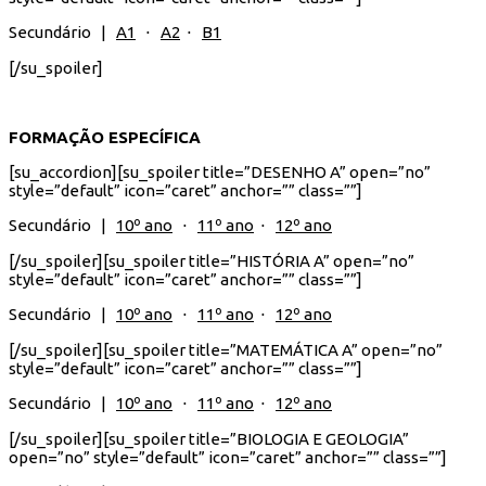
Secundário |
A1
⋅
A2
⋅
B1
[/su_spoiler]
FORMAÇÃO ESPECÍFICA
[su_accordion][su_spoiler title=”DESENHO A” open=”no”
style=”default” icon=”caret” anchor=”” class=””]
Secundário |
10º ano
⋅
11º ano
⋅
12º ano
[/su_spoiler][su_spoiler title=”HISTÓRIA A” open=”no”
style=”default” icon=”caret” anchor=”” class=””]
Secundário |
10º ano
⋅
11º ano
⋅
12º ano
[/su_spoiler][su_spoiler title=”MATEMÁTICA A” open=”no”
style=”default” icon=”caret” anchor=”” class=””]
Secundário |
10º ano
⋅
11º ano
⋅
12º ano
[/su_spoiler][su_spoiler title=”BIOLOGIA E GEOLOGIA”
open=”no” style=”default” icon=”caret” anchor=”” class=””]