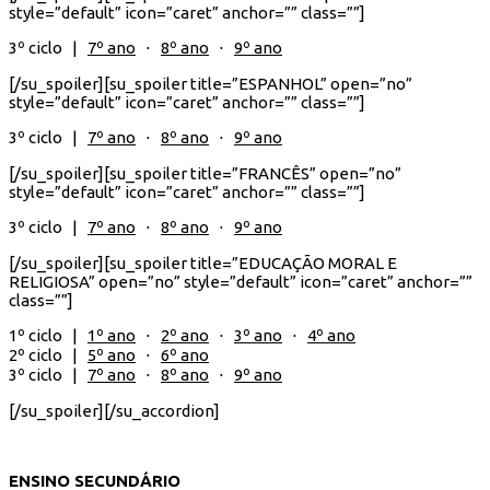
style=”default” icon=”caret” anchor=”” class=””]
3º ciclo |
7º ano
⋅
8º ano
⋅
9º ano
[/su_spoiler][su_spoiler title=”ESPANHOL” open=”no”
style=”default” icon=”caret” anchor=”” class=””]
3º ciclo |
7º ano
⋅
8º ano
⋅
9º ano
[/su_spoiler][su_spoiler title=”FRANCÊS” open=”no”
style=”default” icon=”caret” anchor=”” class=””]
3º ciclo |
7º ano
⋅
8º ano
⋅
9º ano
[/su_spoiler][su_spoiler title=”EDUCAÇÃO MORAL E
RELIGIOSA” open=”no” style=”default” icon=”caret” anchor=””
class=””]
1º ciclo |
1º ano
⋅
2º ano
⋅
3º ano
⋅
4º ano
2º ciclo |
5º ano
⋅
6º ano
3º ciclo |
7º ano
⋅
8º ano
⋅
9º ano
[/su_spoiler][/su_accordion]
ENSINO SECUNDÁRIO