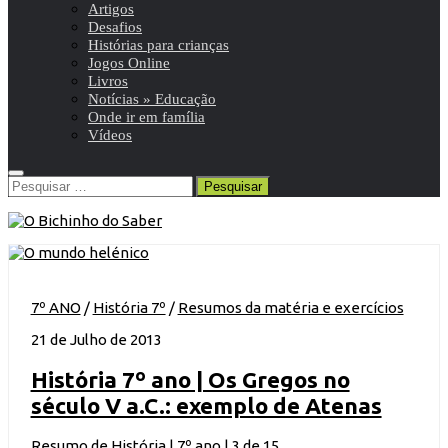
Artigos
Desafios
Histórias para crianças
Jogos Online
Livros
Notícias » Educação
Onde ir em família
Vídeos
Pesquisar
por:
7º ANO
/
História 7º
/
Resumos da matéria e exercícios
21 de Julho de 2013
História 7º ano | Os Gregos no
século V a.C.: exemplo de Atenas
Resumo de História | 7º ano | 3 de 15