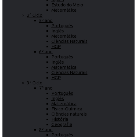
Estudo do Meio
Matemática
2º Ciclo
5º ano
Português
Inglês
Matemática
Ciências Naturais
HGP
6º ano
Português
Inglês
Matemática
Ciências Naturais
HGP
3º Ciclo
7º ano
Português
Inglês
Matemática
Físico-Química
Ciências naturais
História
Geografia
8º ano
Português