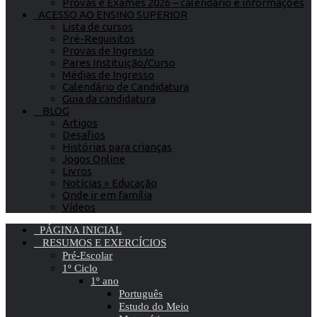
Provas e Exames 2026 – calendário e informações
ACESSO AO ENSINO SUPERIOR
Lista de cursos
Pré-Requisitos
Provas de Ingresso
Pares Instituição/Curso
Médias de Ingresso
Calendário de Candidatura
Guia da candidatura
BLOG
Artigos
Desafios
Histórias para crianças
Jogos Online
Livros
Notícias » Educação
Onde ir em família
Vídeos
PÁGINA INICIAL
RESUMOS E EXERCÍCIOS
Pré-Escolar
1º Ciclo
1º ano
Português
Estudo do Meio