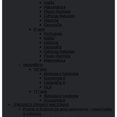
Inglês
Matemática
Físico-Química
Ciências Naturais
História
Geografia
9º ano
Português
Inglês
História
Geografia
Ciências Naturais
Físico-Química
Matemática
Secundário
10º ano
Biologia e Geologia
Economia A
Geografia A
HCA
11º ano
Biologia e Geologia
Economia A
PROVAS E EXAMES NACIONAIS
Provas e Exames de anos anteriores – enunciados
e critérios