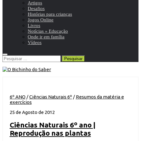
Artigos
Desafios
Histórias para crianças
Jogos Online
Livros
Notícias » Educação
Onde ir em família
Vídeos
Pesquisar
por:
6º ANO
/
Ciências Naturais 6º
/
Resumos da matéria e
exercícios
25 de Agosto de 2012
Ciências Naturais 6º ano |
Reprodução nas plantas