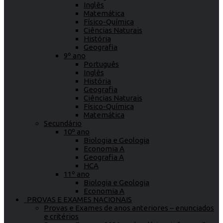
Inglês
Matemática
Físico-Química
Ciências Naturais
História
Geografia
9º ano
Português
Inglês
História
Geografia
Ciências Naturais
Físico-Química
Matemática
Secundário
10º ano
Biologia e Geologia
Economia A
Geografia A
HCA
11º ano
Biologia e Geologia
Economia A
PROVAS E EXAMES NACIONAIS
Provas e Exames de anos anteriores – enunciados
e critérios