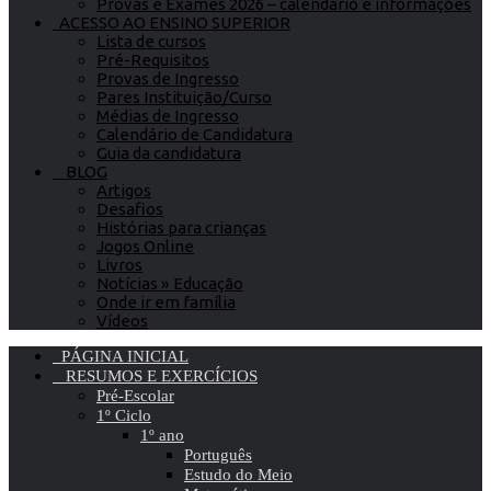
Provas e Exames 2026 – calendário e informações
ACESSO AO ENSINO SUPERIOR
Lista de cursos
Pré-Requisitos
Provas de Ingresso
Pares Instituição/Curso
Médias de Ingresso
Calendário de Candidatura
Guia da candidatura
BLOG
Artigos
Desafios
Histórias para crianças
Jogos Online
Livros
Notícias » Educação
Onde ir em família
Vídeos
PÁGINA INICIAL
RESUMOS E EXERCÍCIOS
Pré-Escolar
1º Ciclo
1º ano
Português
Estudo do Meio