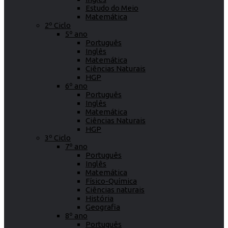
Estudo do Meio
Matemática
2º Ciclo
5º ano
Português
Inglês
Matemática
Ciências Naturais
HGP
6º ano
Português
Inglês
Matemática
Ciências Naturais
HGP
3º Ciclo
7º ano
Português
Inglês
Matemática
Físico-Química
Ciências naturais
História
Geografia
8º ano
Português