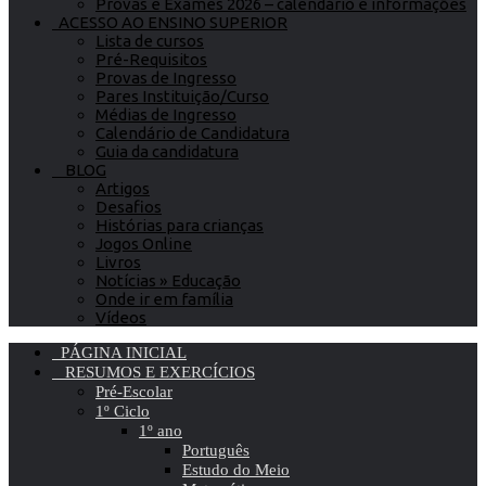
Provas e Exames 2026 – calendário e informações
ACESSO AO ENSINO SUPERIOR
Lista de cursos
Pré-Requisitos
Provas de Ingresso
Pares Instituição/Curso
Médias de Ingresso
Calendário de Candidatura
Guia da candidatura
BLOG
Artigos
Desafios
Histórias para crianças
Jogos Online
Livros
Notícias » Educação
Onde ir em família
Vídeos
PÁGINA INICIAL
RESUMOS E EXERCÍCIOS
Pré-Escolar
1º Ciclo
1º ano
Português
Estudo do Meio