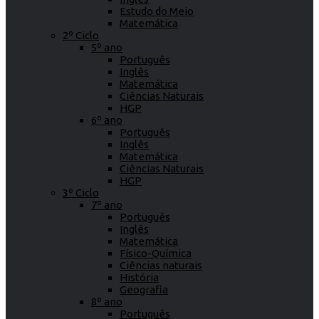
Estudo do Meio
Matemática
2º Ciclo
5º ano
Português
Inglês
Matemática
Ciências Naturais
HGP
6º ano
Português
Inglês
Matemática
Ciências Naturais
HGP
3º Ciclo
7º ano
Português
Inglês
Matemática
Físico-Química
Ciências naturais
História
Geografia
8º ano
Português