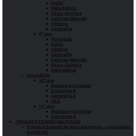
Inglês
Matemática
Físico-Química
Ciências Naturais
História
Geografia
9º ano
Português
Inglês
História
Geografia
Ciências Naturais
Físico-Química
Matemática
Secundário
10º ano
Biologia e Geologia
Economia A
Geografia A
HCA
11º ano
Biologia e Geologia
Economia A
PROVAS E EXAMES NACIONAIS
Provas e Exames de anos anteriores – enunciados
e critérios