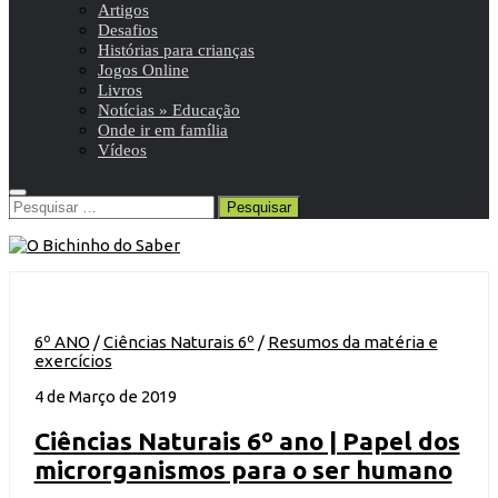
Artigos
Desafios
Histórias para crianças
Jogos Online
Livros
Notícias » Educação
Onde ir em família
Vídeos
Pesquisar
por:
6º ANO
/
Ciências Naturais 6º
/
Resumos da matéria e
exercícios
4 de Março de 2019
Ciências Naturais 6º ano | Papel dos
microrganismos para o ser humano