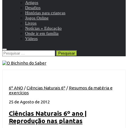
Artigos
Desafios
Histórias para crianças
Jogos Online
Livros
Notícias » Educação
Onde ir em família
Vídeos
Pesquisar
por:
6º ANO
/
Ciências Naturais 6º
/
Resumos da matéria e
exercícios
25 de Agosto de 2012
Ciências Naturais 6º ano |
Reprodução nas plantas