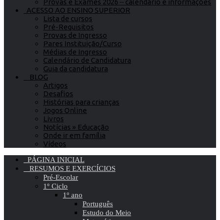
Provas e Exames 2026 – calendário e informações
ACESSO AO ENSINO SUPERIOR
Lista de cursos
Pré-Requisitos
Provas de Ingresso
Pares Instituição/Curso
Médias de Ingresso
Calendário de Candidatura
Guia da candidatura
BLOG
Artigos
Desafios
Histórias para crianças
Jogos Online
Livros
Notícias » Educação
Onde ir em família
Vídeos
PÁGINA INICIAL
RESUMOS E EXERCÍCIOS
Pré-Escolar
1º Ciclo
1º ano
Português
Estudo do Meio