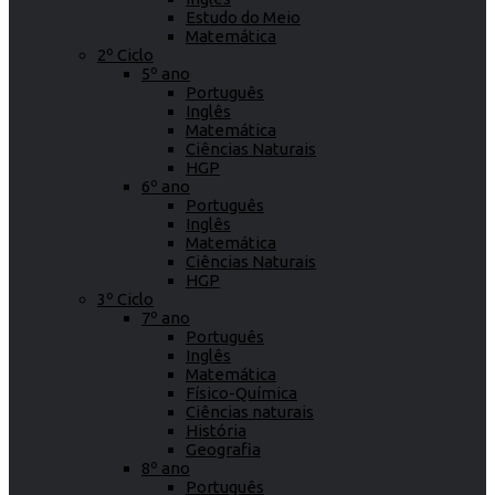
Estudo do Meio
Matemática
2º Ciclo
5º ano
Português
Inglês
Matemática
Ciências Naturais
HGP
6º ano
Português
Inglês
Matemática
Ciências Naturais
HGP
3º Ciclo
7º ano
Português
Inglês
Matemática
Físico-Química
Ciências naturais
História
Geografia
8º ano
Português