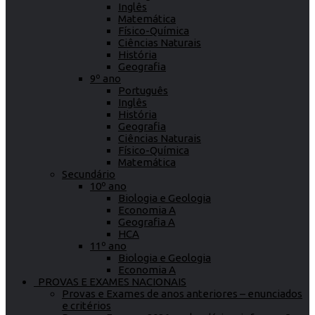
Inglês
Matemática
Físico-Química
Ciências Naturais
História
Geografia
9º ano
Português
Inglês
História
Geografia
Ciências Naturais
Físico-Química
Matemática
Secundário
10º ano
Biologia e Geologia
Economia A
Geografia A
HCA
11º ano
Biologia e Geologia
Economia A
PROVAS E EXAMES NACIONAIS
Provas e Exames de anos anteriores – enunciados
e critérios