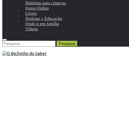
Histórias para crianças
Jogos Online
Livros
Notícias » Educação
Onde ir em família
Vídeos
Pesquisar
por:
9º ANO
/
Ciências Naturais 9º
/
Resumos da matéria e
exercícios
9 de Junho de 2017
Ciências Naturais 9º ano | Alimentos,
nutrientes e alimentação saudável
Resumo de Ciências Naturais | 9º ano | 4 de 15