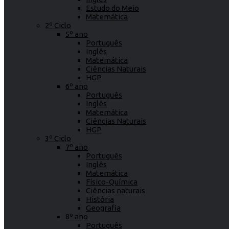
Estudo do Meio
Matemática
2º Ciclo
5º ano
Português
Inglês
Matemática
Ciências Naturais
HGP
6º ano
Português
Inglês
Matemática
Ciências Naturais
HGP
3º Ciclo
7º ano
Português
Inglês
Matemática
Físico-Química
Ciências naturais
História
Geografia
8º ano
Português