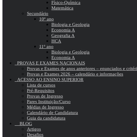
Físico-Química
Matemática
Secundário
10º ano
Biologia e Geologia
Economia A
Geografia A
HCA
11º ano
Biologia e Geologia
Economia A
PROVAS E EXAMES NACIONAIS
Provas e Exames de anos anteriores – enunciados e critér
Provas e Exames 2026 – calendário e informações
ACESSO AO ENSINO SUPERIOR
Lista de cursos
Pré-Requisitos
Provas de Ingresso
Pares Instituição/Curso
Médias de Ingresso
Calendário de Candidatura
Guia da candidatura
BLOG
Artigos
Desafios