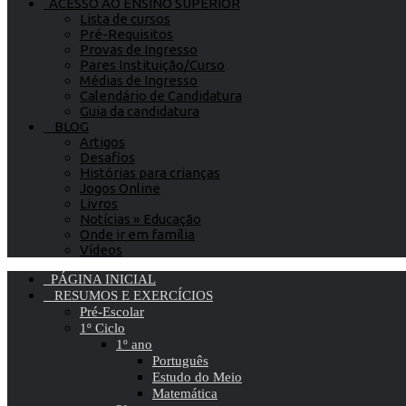
ACESSO AO ENSINO SUPERIOR
Lista de cursos
Pré-Requisitos
Provas de Ingresso
Pares Instituição/Curso
Médias de Ingresso
Calendário de Candidatura
Guia da candidatura
BLOG
Artigos
Desafios
Histórias para crianças
Jogos Online
Livros
Notícias » Educação
Onde ir em família
Vídeos
PÁGINA INICIAL
RESUMOS E EXERCÍCIOS
Pré-Escolar
1º Ciclo
1º ano
Português
Estudo do Meio
Matemática