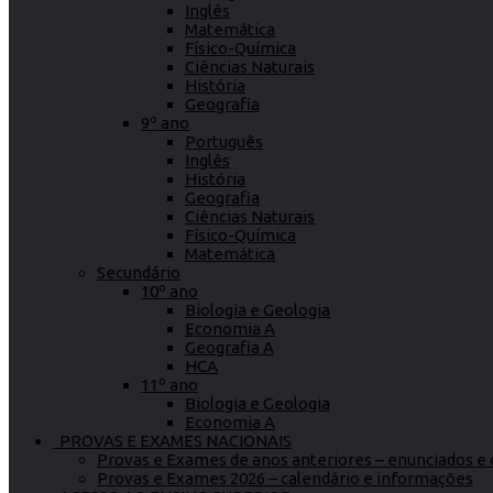
Inglês
Matemática
Físico-Química
Ciências Naturais
História
Geografia
9º ano
Português
Inglês
História
Geografia
Ciências Naturais
Físico-Química
Matemática
Secundário
10º ano
Biologia e Geologia
Economia A
Geografia A
HCA
11º ano
Biologia e Geologia
Economia A
PROVAS E EXAMES NACIONAIS
Provas e Exames de anos anteriores – enunciados e c
Provas e Exames 2026 – calendário e informações