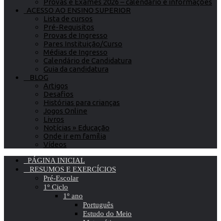
Provas e Exames 2026 – calendário e informações
ACESSO AO ENSINO SUPERIOR
Lista de cursos
Pré-Requisitos
Provas de Ingresso
Pares Instituição/Curso
Médias de Ingresso
Calendário de Candidatura
Guia da candidatura
BLOG
Artigos
Desafios
Histórias para crianças
Jogos Online
Livros
Notícias » Educação
Onde ir em família
Vídeos
PÁGINA INICIAL
RESUMOS E EXERCÍCIOS
Pré-Escolar
1º Ciclo
1º ano
Português
Estudo do Meio