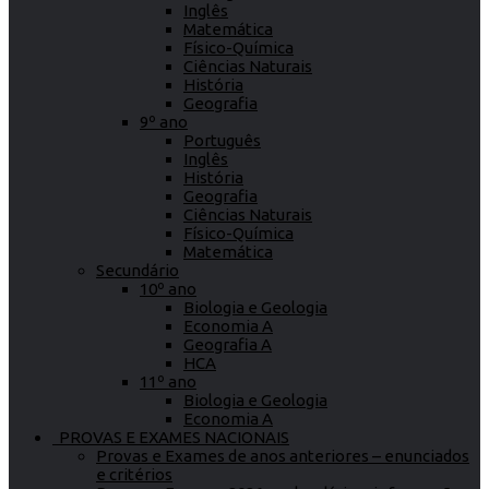
Inglês
Matemática
Físico-Química
Ciências Naturais
História
Geografia
9º ano
Português
Inglês
História
Geografia
Ciências Naturais
Físico-Química
Matemática
Secundário
10º ano
Biologia e Geologia
Economia A
Geografia A
HCA
11º ano
Biologia e Geologia
Economia A
PROVAS E EXAMES NACIONAIS
Provas e Exames de anos anteriores – enunciados
e critérios