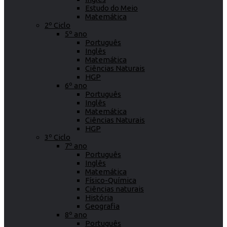
Estudo do Meio
Matemática
2º Ciclo
5º ano
Português
Inglês
Matemática
Ciências Naturais
HGP
6º ano
Português
Inglês
Matemática
Ciências Naturais
HGP
3º Ciclo
7º ano
Português
Inglês
Matemática
Físico-Química
Ciências naturais
História
Geografia
8º ano
Português