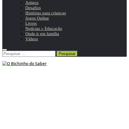
Artigos
Desafios
Histórias para crianças
Jogos Online
Livros
Notícias » Educação
Onde ir em família
Vídeos
Pesquisar
por:
6º ANO
/
Ciências Naturais 6º
/
Resumos da matéria e
exercícios
17 de Março de 2012
Ciências Naturais 6º ano |
Importância das plantas para o