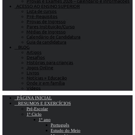
Provas e Exames 2026 – calendário e informações
ACESSO AO ENSINO SUPERIOR
Lista de cursos
Pré-Requisitos
Provas de Ingresso
Pares Instituição/Curso
Médias de Ingresso
Calendário de Candidatura
Guia da candidatura
BLOG
Artigos
Desafios
Histórias para crianças
Jogos Online
Livros
Notícias » Educação
Onde ir em família
Vídeos
PÁGINA INICIAL
RESUMOS E EXERCÍCIOS
Pré-Escolar
1º Ciclo
1º ano
Português
Estudo do Meio