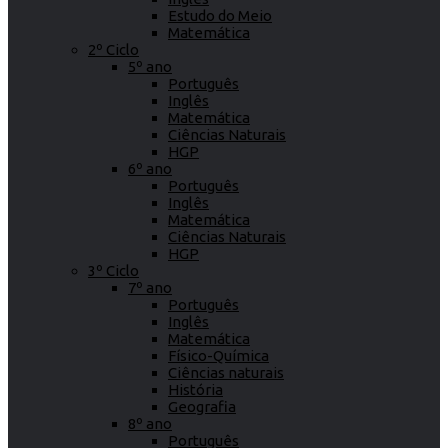
Estudo do Meio
Matemática
2º Ciclo
5º ano
Português
Inglês
Matemática
Ciências Naturais
HGP
6º ano
Português
Inglês
Matemática
Ciências Naturais
HGP
3º Ciclo
7º ano
Português
Inglês
Matemática
Físico-Química
Ciências naturais
História
Geografia
8º ano
Português