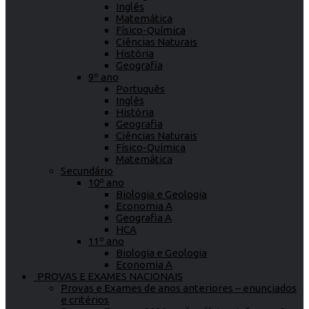
Inglês
Matemática
Físico-Química
Ciências Naturais
História
Geografia
9º ano
Português
Inglês
História
Geografia
Ciências Naturais
Físico-Química
Matemática
Secundário
10º ano
Biologia e Geologia
Economia A
Geografia A
HCA
11º ano
Biologia e Geologia
Economia A
PROVAS E EXAMES NACIONAIS
Provas e Exames de anos anteriores – enunciados
e critérios