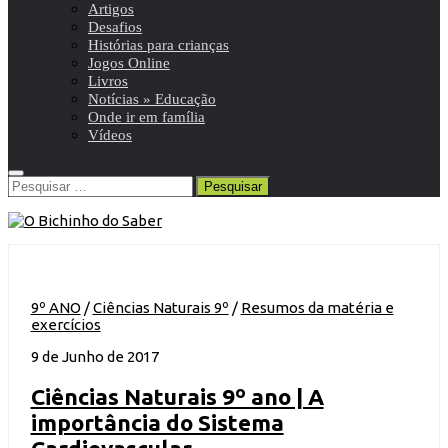
Artigos
Desafios
Histórias para crianças
Jogos Online
Livros
Notícias » Educação
Onde ir em família
Vídeos
Pesquisar
por:
9º ANO
/
Ciências Naturais 9º
/
Resumos da matéria e
exercícios
9 de Junho de 2017
Ciências Naturais 9º ano | A
importância do Sistema